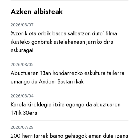
Azken albisteak
2026/08/07
‘Azerik eta erbik basoa salbatzen dute’ filma
ikusteko gonbitak astelehenean jarriko dira
eskuragai
2026/08/05
Abuztuaren 13an hondarrezko eskultura tailerra
emango du Andoni Bastarrikak
2026/08/04
Karela kiroldegia itxita egongo da abuztuaren
17tik 30era
2026/07/29
200 herritarrek baino gehiagok eman dute izena