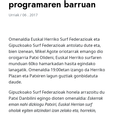
programaren barruan
Urriak / 06 . 2017
Omenaldia Euskal Herriko Surf Federazioak eta
Gipuzkoako Surf Federazioak antolatu dute eta,
bien izenean, Mikel Agote oriotarrak emango dio
oroigarria Patxi Olideni, Euskal Herriko surfaren
munduan 60ko hamarkadan hasita egindako
lanagatik. Omenaldia 19:00etan izango da Herriko
Plazan eta Patxiren lagun guztiak gonbidatuta
daude.
Gipuzkoako Surf Federazioak honela arrazoitu du
Patxi Danbilini egingo dioten omenaldia:
Eskerrak
eman nahi dizkiogu Patxiri, Euskal Herrian surf
oholak egiten aitzindari izan zelako eta, horrekin,