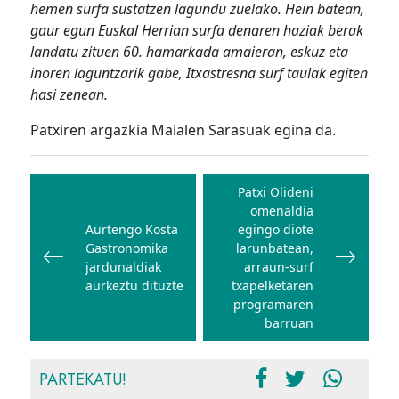
hemen surfa sustatzen lagundu zuelako. Hein batean,
gaur egun Euskal Herrian surfa denaren haziak berak
landatu zituen 60. hamarkada amaieran, eskuz eta
inoren laguntzarik gabe, Itxastresna surf taulak egiten
hasi zenean.
Patxiren argazkia Maialen Sarasuak egina da.
Bidalketetan
zehar
Patxi Olideni
omenaldia
nabigatu
Aurtengo Kosta
egingo diote
Gastronomika
larunbatean,
jardunaldiak
arraun-surf
aurkeztu dituzte
txapelketaren
programaren
barruan
PARTEKATU!