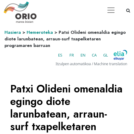
Hasiera
>
Hemeroteka
>
Patxi Olideni omenaldia egingo
diote larunbatean, arraun-surf txapelketaren
programaren barruan
ES
FR
EN
CA
GL
Itzulpen automatikoa / Machine translation
Patxi Olideni omenaldia
egingo diote
larunbatean, arraun-
surf txapelketaren