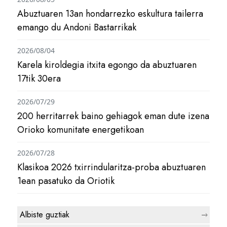
Abuztuaren 13an hondarrezko eskultura tailerra
emango du Andoni Bastarrikak
2026/08/04
Karela kiroldegia itxita egongo da abuztuaren
17tik 30era
2026/07/29
200 herritarrek baino gehiagok eman dute izena
Orioko komunitate energetikoan
2026/07/28
Klasikoa 2026 txirrindularitza-proba abuztuaren
1ean pasatuko da Oriotik
Albiste guztiak