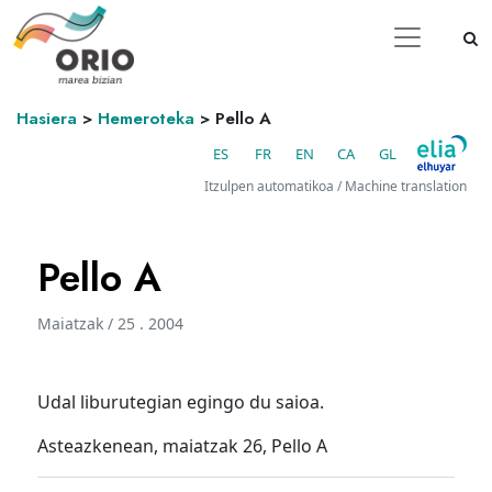
Hasiera
>
Hemeroteka
>
Pello A
ES
FR
EN
CA
GL
Itzulpen automatikoa / Machine translation
Pello A
Maiatzak / 25 . 2004
Udal liburutegian egingo du saioa.
Asteazkenean, maiatzak 26, Pello A