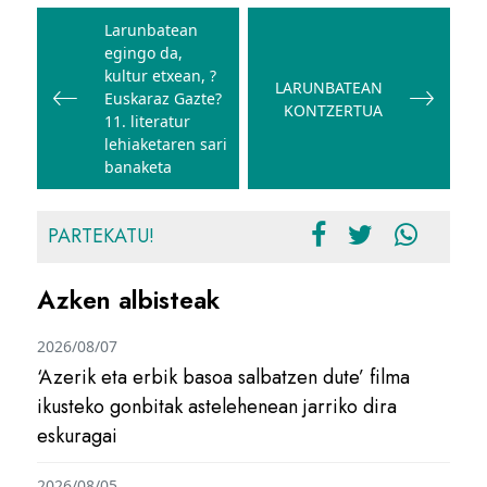
Bidalketetan
zehar
Larunbatean
egingo da,
nabigatu
kultur etxean, ?
LARUNBATEAN
Euskaraz Gazte?
KONTZERTUA
11. literatur
lehiaketaren sari
banaketa
PARTEKATU!
Azken albisteak
2026/08/07
‘Azerik eta erbik basoa salbatzen dute’ filma
ikusteko gonbitak astelehenean jarriko dira
eskuragai
2026/08/05