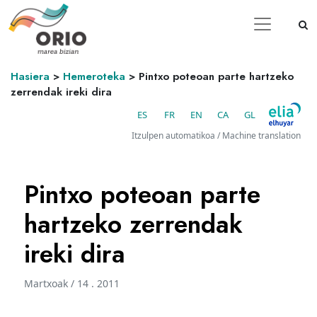
Hasiera
>
Hemeroteka
>
Pintxo poteoan parte hartzeko
zerrendak ireki dira
ES
FR
EN
CA
GL
Itzulpen automatikoa / Machine translation
Pintxo poteoan parte
hartzeko zerrendak
ireki dira
Martxoak / 14 . 2011