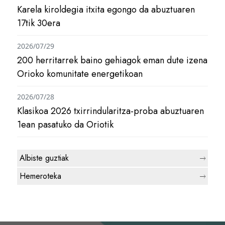
Karela kiroldegia itxita egongo da abuztuaren
17tik 30era
2026/07/29
200 herritarrek baino gehiagok eman dute izena
Orioko komunitate energetikoan
2026/07/28
Klasikoa 2026 txirrindularitza-proba abuztuaren
1ean pasatuko da Oriotik
Albiste guztiak
Hemeroteka