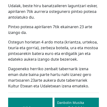
Udalak, beste hiru banatzaileren laguntzari esker,
apirilaren 7tik aurrera ostegunero pintxo poteoa
antolatuko du.
Pintxo poteoa apirilaren 7tik ekainaren 23 arte
izango da.
Ostegun horietan 4 ardo mota (kriantza, urtekoa,
txuria eta gorria), zerbeza boteila, ura eta mostoa
pintxoarekin batera euro eta erdigatik jan eta
edateko aukera izango dute bezeroek.
Dagoeneko herriko zenbait tabernarik izena
eman dute baina parte hartu nahi izanez gero
martxoaren 23arte aukera dute tabernariek
Kultur Etxean eta Udaletxean izena emateko.
Bidalketetan
zehar
Danbolin Musika