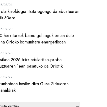
26/08/04
rela kiroldegia itxita egongo da abuztuaren
tik 30era
26/07/29
0 herritarrek baino gehiagok eman dute
ena Orioko komunitate energetikoan
26/07/28
asikoa 2026 txirrindularitza-proba
uztuaren 1ean pasatuko da Oriotik
26/07/27
runbatean hasiko dira Gure Zirkuaren
analdiak
biste guztiak