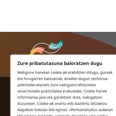
Zure pribatutasuna baloratzen dugu
Webgune honetan cookie-ak erabiltzen ditugu, gureak
eta hirugarren batzuenak, ematen dugun zerbitzua
aztertzeko eta/edo zure nabigazio-ohituretan
ORIOKO UDALA
oinarritutako publizitatea erakusteko. Cookie horiek
Herriko plaza,1
informazioa jaso eta gordetzen dute, nabigatzen
20810 Orio (Gipuzkoa)
duzunean. Cookie-ak onartu edo baztertu ditzakezu
T. 943 83 03 46
dagokion botoian klik eginez. «Pertsonalizatu» aukeran
klik eginez, bestalde, aukeratu dezakezu zein cookie