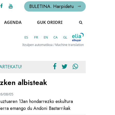
BULETINA. Harpidetu
AGENDA
GUK ORIORI
ES
FR
EN
CA
GL
Itzulpen automatikoa / Machine translation
ARTEKATU!
zken albisteak
26/08/05
uztuaren 13an hondarrezko eskultura
ilerra emango du Andoni Bastarrikak