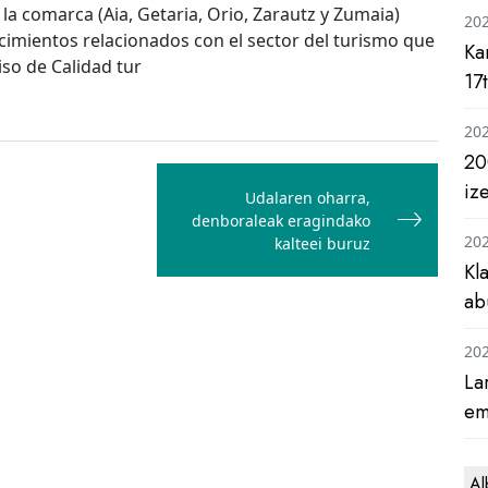
la comarca (Aia, Getaria, Orio, Zarautz y Zumaia)
20
ecimientos relacionados con el sector del turismo que
Ka
so de Calidad tur
17
20
20
iz
Udalaren oharra,
denboraleak eragindako
20
kalteei buruz
Kl
ab
20
La
em
Al