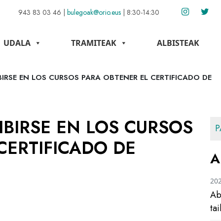
943 83 03 46
|
bulegoak@orio.eus
|
8:30-14:30
UDALA
TRAMITEAK
ALBISTEAK
BIRSE EN LOS CURSOS PARA OBTENER EL CERTIFICADO DE
IBIRSE EN LOS CURSOS
P
CERTIFICADO DE
A
20
Ab
ta