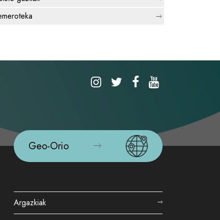
meroteka
Geo-Orio
Argazkiak