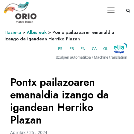
Hasiera
>
Albisteak
>
Pontx pailazoaren emanaldia
izango da igandean Herriko Plazan
ES
FR
EN
CA
GL
Itzulpen automatikoa / Machine translation
Pontx pailazoaren
emanaldia izango da
igandean Herriko
Plazan
Apirilak / 25 . 2024