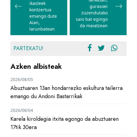
ikasleek
gurasoei
kontzertua
zuzendutako
emango dute
saio bat egingo
Aian,
da maiatzean
larunbatean
PARTEKATU!
Azken albisteak
2026/08/05
Abuztuaren 13an hondarrezko eskultura tailerra
emango du Andoni Bastarrikak
2026/08/04
Karela kiroldegia itxita egongo da abuztuaren
17tik 30era