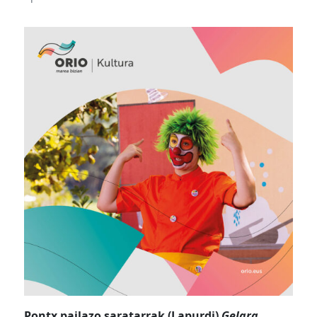
Pontx pailazo saratarrak (Lapurdi)
Gelara