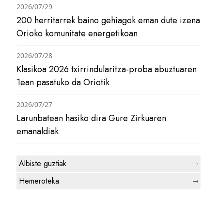
2026/07/29
200 herritarrek baino gehiagok eman dute izena
Orioko komunitate energetikoan
2026/07/28
Klasikoa 2026 txirrindularitza-proba abuztuaren
1ean pasatuko da Oriotik
2026/07/27
Larunbatean hasiko dira Gure Zirkuaren
emanaldiak
Albiste guztiak
Hemeroteka