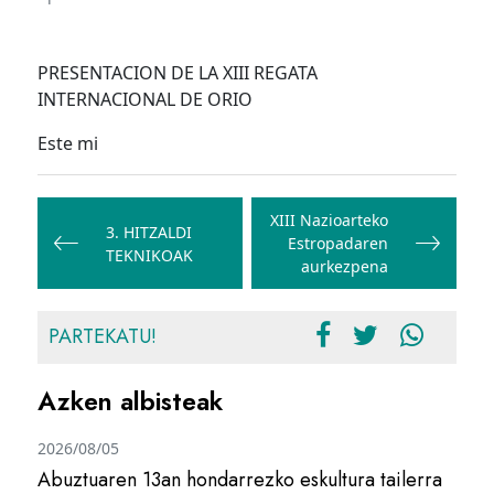
PRESENTACION DE LA XIII REGATA
INTERNACIONAL DE ORIO
Este mi
Bidalketetan
zehar
XIII Nazioarteko
3. HITZALDI
Estropadaren
nabigatu
TEKNIKOAK
aurkezpena
PARTEKATU!
Azken albisteak
2026/08/05
Abuztuaren 13an hondarrezko eskultura tailerra