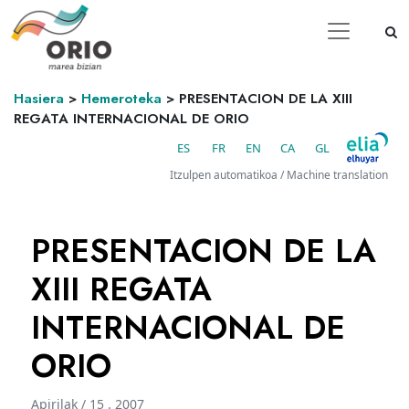
Hasiera
>
Hemeroteka
>
PRESENTACION DE LA XIII
REGATA INTERNACIONAL DE ORIO
ES
FR
EN
CA
GL
Itzulpen automatikoa / Machine translation
PRESENTACION DE LA
XIII REGATA
INTERNACIONAL DE
ORIO
Apirilak / 15 . 2007