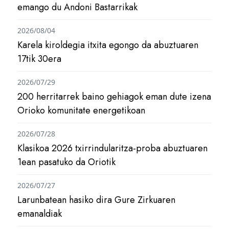
emango du Andoni Bastarrikak
2026/08/04
Karela kiroldegia itxita egongo da abuztuaren
17tik 30era
2026/07/29
200 herritarrek baino gehiagok eman dute izena
Orioko komunitate energetikoan
2026/07/28
Klasikoa 2026 txirrindularitza-proba abuztuaren
1ean pasatuko da Oriotik
2026/07/27
Larunbatean hasiko dira Gure Zirkuaren
emanaldiak