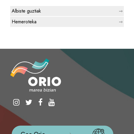
Albiste guztiak
Hemeroteka