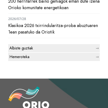
200 herritarrek baino gehiagok eman dute izena
Orioko komunitate energetikoan
2026/07/28
Klasikoa 2026 txirrindularitza-proba abuztuaren
1ean pasatuko da Oriotik
Albiste guztiak
Hemeroteka