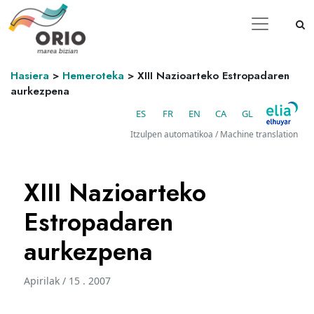
Hasiera
>
Hemeroteka
>
XIII Nazioarteko Estropadaren
aurkezpena
ES
FR
EN
CA
GL
Itzulpen automatikoa / Machine translation
XIII Nazioarteko
Estropadaren
aurkezpena
Apirilak / 15 . 2007