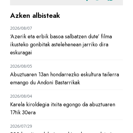
Azken albisteak
2026/08/07
‘Azerik eta erbik basoa salbatzen dute’ filma
ikusteko gonbitak astelehenean jarriko dira
eskuragai
2026/08/05
Abuztuaren 13an hondarrezko eskultura tailerra
emango du Andoni Bastarrikak
2026/08/04
Karela kiroldegia itxita egongo da abuztuaren
17tik 30era
2026/07/29