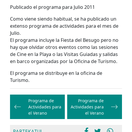
Publicado el programa para Julio 2011
Como viene siendo habitual, se ha publicado un
extenso programa de actividades para el mes de
Julio.
El programa incluye la Fiesta del Besugo pero no
hay que olvidar otros eventos como las sesiones
de Cine en la Playa o las Visitas Guiadas y salidas
en barco organizadas por la Oficina de Turismo.
El programa se distribuye en la oficina de
Turismo.
Bidalketetan
zehar
Programa de
Programa de
Actividades para
Actividades para
nabigatu
el Verano
el Verano
PARTEKATU!