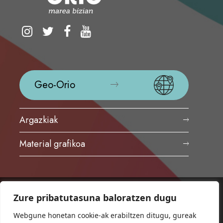
Geo-Orio
Argazkiak
Material grafikoa
Zure pribatutasuna baloratzen dugu
ORIOKO UDALA
Herriko plaza,1
Webgune honetan cookie-ak erabiltzen ditugu, gureak
20810 Orio (Gipuzkoa)