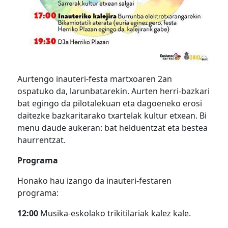
Aurtengo inauteri-festa martxoaren 2an
ospatuko da, larunbatarekin. Aurten herri-bazkari
bat egingo da pilotalekuan eta dagoeneko erosi
daitezke bazkaritarako txartelak kultur etxean. Bi
menu daude aukeran: bat helduentzat eta bestea
haurrentzat.
Programa
Honako hau izango da inauteri-festaren
programa:
12:00
Musika-eskolako trikitilariak kalez kale.