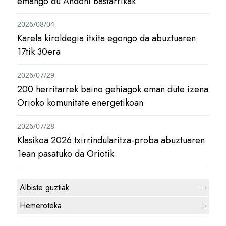
emango du Andoni Bastarrikak
2026/08/04
Karela kiroldegia itxita egongo da abuztuaren
17tik 30era
2026/07/29
200 herritarrek baino gehiagok eman dute izena
Orioko komunitate energetikoan
2026/07/28
Klasikoa 2026 txirrindularitza-proba abuztuaren
1ean pasatuko da Oriotik
Albiste guztiak
Hemeroteka