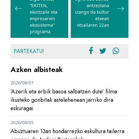
“EKITEN,
antzezlana
ekintzaile eta
izango da kultur
enpresarien
etxean
ekosistema”
otsailaren 22an
programa
PARTEKATU!
Azken albisteak
2026/08/07
‘Azerik eta erbik basoa salbatzen dute’ filma
ikusteko gonbitak astelehenean jarriko dira
eskuragai
2026/08/05
Abuztuaren 13an hondarrezko eskultura tailerra