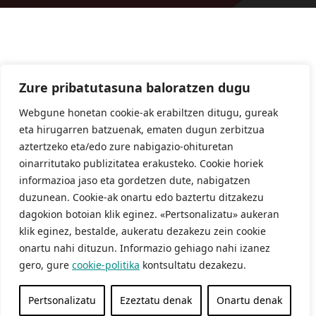
Zure pribatutasuna baloratzen dugu
Webgune honetan cookie-ak erabiltzen ditugu, gureak
eta hirugarren batzuenak, ematen dugun zerbitzua
aztertzeko eta/edo zure nabigazio-ohituretan
oinarritutako publizitatea erakusteko. Cookie horiek
informazioa jaso eta gordetzen dute, nabigatzen
duzunean. Cookie-ak onartu edo baztertu ditzakezu
dagokion botoian klik eginez. «Pertsonalizatu» aukeran
klik eginez, bestalde, aukeratu dezakezu zein cookie
onartu nahi dituzun. Informazio gehiago nahi izanez
gero, gure
cookie-politika
kontsultatu dezakezu.
Pertsonalizatu
Ezeztatu denak
Onartu denak