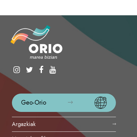
Geo-Orio
Argazkiak