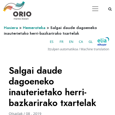
Hasiera
>
Hemeroteka
>
Salgai daude dagoeneko
inauterietako herri-bazkarirako txartelak
ES
FR
EN
CA
GL
Itzulpen automatikoa / Machine translation
Salgai daude
dagoeneko
inauterietako herri-
bazkarirako txartelak
Otsailak / 08 . 2019