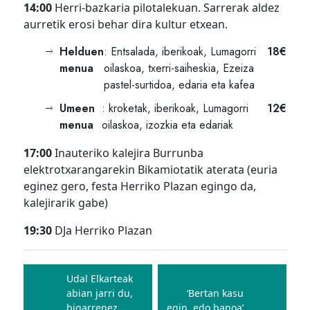
14:00
Herri-bazkaria pilotalekuan. Sarrerak aldez
aurretik erosi behar dira kultur etxean.
Helduen
: Entsalada, iberikoak, Lumagorri
18€
menua
oilaskoa, txerri-saiheskia, Ezeiza
pastel-surtidoa, edaria eta kafea
Umeen
: kroketak, iberikoak, Lumagorri
12€
menua
oilaskoa, izozkia eta edariak
17:00
Inauteriko kalejira Burrunba
elektrotxarangarekin Bikamiotatik aterata (euria
eginez gero, festa Herriko Plazan egingo da,
kalejirarik gabe)
19:30
DJa Herriko Plazan
Bidalketetan
zehar
Udal Elkarteak
abian jarri du,
‘Bertan kasu
nabigatu
bigarrenez,
egin, edo banoa’