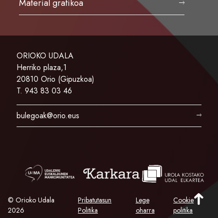
Material grafikoa
ORIOKO UDALA
Herriko plaza,1
20810 Orio (Gipuzkoa)
T. 943 83 03 46
bulegoak@orio.eus
© Orioko Udala
Pribatutasun
Lege
Cookie
2026
Politika
oharra
politika