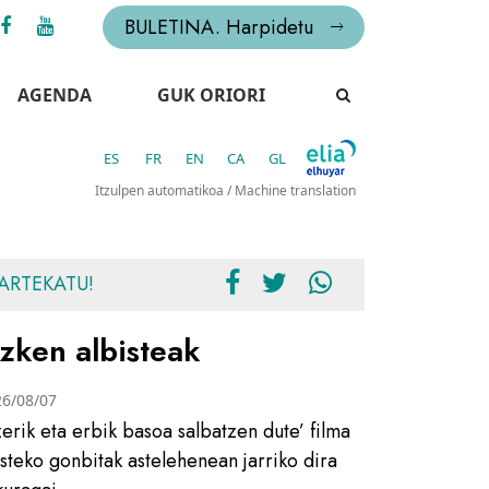
BULETINA. Harpidetu
AGENDA
GUK ORIORI
ES
FR
EN
CA
GL
Itzulpen automatikoa / Machine translation
ARTEKATU!
zken albisteak
26/08/07
zerik eta erbik basoa salbatzen dute’ filma
usteko gonbitak astelehenean jarriko dira