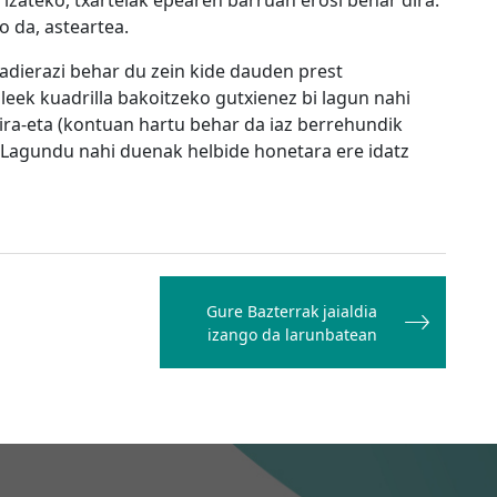
l izateko, txartelak epearen barruan erosi behar dira.
 da, asteartea.
 adierazi behar du zein kide dauden prest
eek kuadrilla bakoitzeko gutxienez bi lagun nahi
dira-eta (kontuan hartu behar da iaz berrehundik
. Lagundu nahi duenak helbide honetara ere idatz
Gure Bazterrak jaialdia
izango da larunbatean