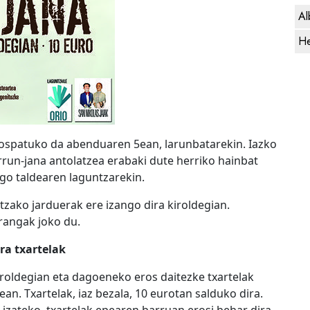
Al
He
 ospatuko da abenduaren 5ean, larunbatarekin. Iazko
un-jana antolatzea erabaki dute herriko hainbat
go taldearen laguntzarekin.
zako jarduerak ere izango dira kiroldegian.
rangak joko du.
ra txartelak
iroldegian eta dagoeneko eros daitezke txartelak
an. Txartelak, iaz bezala, 10 eurotan salduko dira.