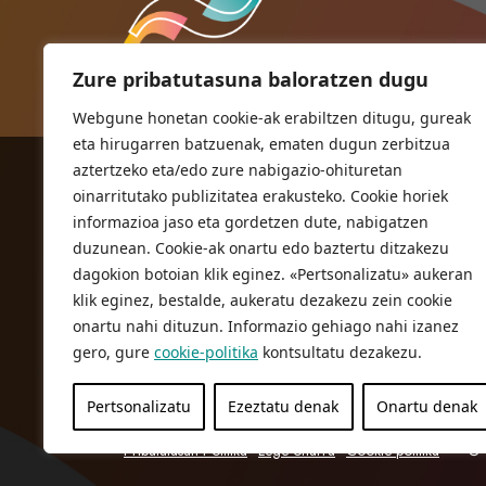
Zure pribatutasuna baloratzen dugu
Webgune honetan cookie-ak erabiltzen ditugu, gureak
eta hirugarren batzuenak, ematen dugun zerbitzua
aztertzeko eta/edo zure nabigazio-ohituretan
ORIOKO UDALA
oinarritutako publizitatea erakusteko. Cookie horiek
Herriko plaza,1
informazioa jaso eta gordetzen dute, nabigatzen
20810 Orio (Gipuzkoa)
duzunean. Cookie-ak onartu edo baztertu ditzakezu
T. 943 83 03 46
dagokion botoian klik eginez. «Pertsonalizatu» aukeran
klik eginez, bestalde, aukeratu dezakezu zein cookie
bulegoak@orio.eus
onartu nahi dituzun. Informazio gehiago nahi izanez
gero, gure
cookie-politika
kontsultatu dezakezu.
Pertsonalizatu
Ezeztatu denak
Onartu denak
Pribatutasun Politika
Lege oharra
Cookie politika
© 