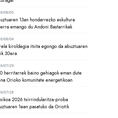
kuragai
26/08/05
uztuaren 13an hondarrezko eskultura
ilerra emango du Andoni Bastarrikak
26/08/04
rela kiroldegia itxita egongo da abuztuaren
tik 30era
26/07/29
0 herritarrek baino gehiagok eman dute
ena Orioko komunitate energetikoan
26/07/28
asikoa 2026 txirrindularitza-proba
uztuaren 1ean pasatuko da Oriotik