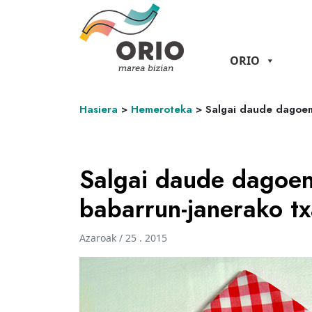
ORIO
Hasiera
>
Hemeroteka
>
Salgai daude dagoen
Salgai daude dagoen
babarrun-janerako tx
Azaroak / 25 . 2015