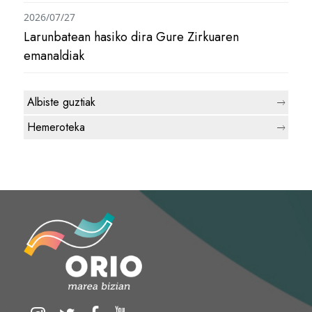
2026/07/27
Larunbatean hasiko dira Gure Zirkuaren
emanaldiak
Albiste guztiak
Hemeroteka