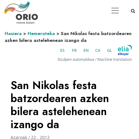
Hasiera
>
Hemeroteka
>
San Nikolas festa batzordearen
azken bilera astelehenean izango da
ES
FR
EN
CA
GL
Itzulpen automatikoa / Machine translation
San Nikolas festa
batzordearen azken
bilera astelehenean
izango da
Azaroak / 22 . 2012