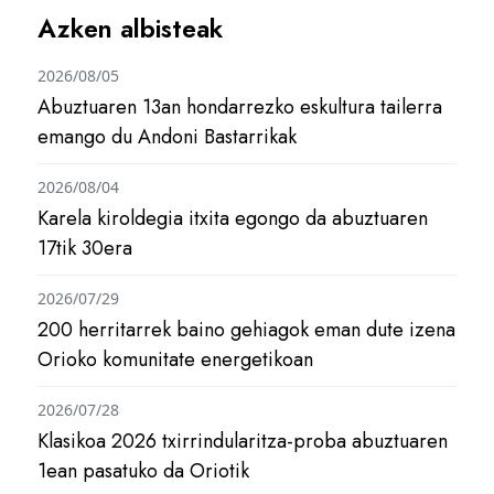
Azken albisteak
2026/08/05
Abuztuaren 13an hondarrezko eskultura tailerra
emango du Andoni Bastarrikak
2026/08/04
Karela kiroldegia itxita egongo da abuztuaren
17tik 30era
2026/07/29
200 herritarrek baino gehiagok eman dute izena
Orioko komunitate energetikoan
2026/07/28
Klasikoa 2026 txirrindularitza-proba abuztuaren
1ean pasatuko da Oriotik