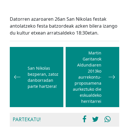
Datorren azaroaren 26an San Nikolas festak
antolatzeko festa batzordeak azken bilera izango
du kultur etxean arratsaldeko 18:30etan.
Bidalketetan
zehar
Martin
Garitanok
nabigatu
Aldundiaren
San Nikolas
2013ko
bezperan, zatoz
aurrekontu-
danborradan
proposamena
parte hartzera!
aurkeztuko die
eskualdeko
herritarrei
PARTEKATU!