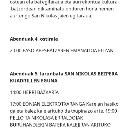
ostean eta bai egitaraua eta aurrekontua kultura
batzordean diktaminatu ondoren hona hemen
aurtengo San Nikolas jaien egitaraua:
Abenduak 4, ostirala
20:00 EASO ABESBATZAREN EMANALDIA ELIZAN
Abenduak 5, larunbata SAN NIKOLAS BEZPERA
KUADRILLEN EGUNA
14:00 HERRI BAZKARIA
17:00 EONIAN ELEKTROTXARANGA Karelan hasiko
da eta kalez kale arituko da txupinazo arte. 19:00
PELLO TA NIKOLASA ERRALDOIAK
BURUHANDIEKIN BATERA KALEJIRAN ARITUKO