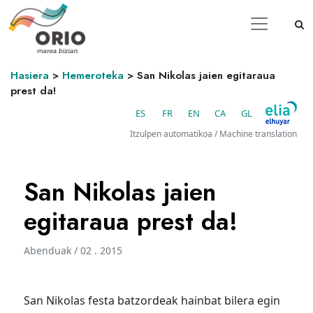
Hasiera
>
Hemeroteka
>
San Nikolas jaien egitaraua
prest da!
ES
FR
EN
CA
GL
Itzulpen automatikoa / Machine translation
San Nikolas jaien
egitaraua prest da!
Abenduak / 02 . 2015
San Nikolas festa batzordeak hainbat bilera egin