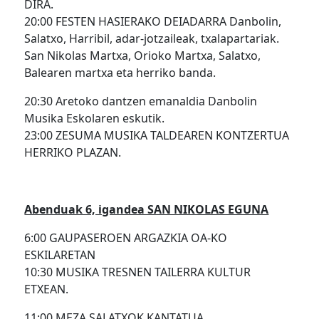
DIRA.
20:00 FESTEN HASIERAKO DEIADARRA Danbolin,
Salatxo, Harribil, adar-jotzaileak, txalapartariak.
San Nikolas Martxa, Orioko Martxa, Salatxo,
Balearen martxa eta herriko banda.
20:30 Aretoko dantzen emanaldia Danbolin
Musika Eskolaren eskutik.
23:00 ZESUMA MUSIKA TALDEAREN KONTZERTUA
HERRIKO PLAZAN.
Abenduak 6, igandea SAN NIKOLAS EGUNA
6:00 GAUPASEROEN ARGAZKIA OA-KO
ESKILARETAN
10:30 MUSIKA TRESNEN TAILERRA KULTUR
ETXEAN.
11:00 MEZA SALATXOK KANTATUA