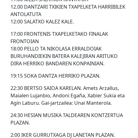
12.00 DANTZARI TXIKIEN TXAPELKETA HARRIBILEK
ANTOLATUTA
12:00 SALATXO KALEZ KALE.
17:00 FRONTENIS TXAPELKETAKO FINALAK
FRONTOIAN
18:00 PELLO TA NIKOLASA ERRALDOIAK
BURUHANDIEKIN BATERA KALEJIRAN ARITUKO
DIRA HERRIKO BANDAREN KONPAINIAN.
19:15 SOKA DANTZA HERRIKO PLAZAN.
22:30 BERTSO SAIOA KARELAN. Amets Arzallus,
Maialen Lujanbio, Andoni Egaña, Xabier Sukia eta
Agin Laburu. Gai-jartzailea: Unai Manterola.
24:30 HESIAN MUSIKA TALDEAREN KONTZERTUA
PLAZAN.
2:00 IKER GURRUTXAGA DJ LANETAN PLAZAN.