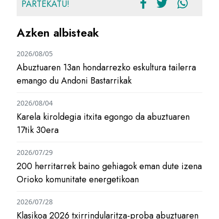
PARTEKATU!
Azken albisteak
2026/08/05
Abuztuaren 13an hondarrezko eskultura tailerra
emango du Andoni Bastarrikak
2026/08/04
Karela kiroldegia itxita egongo da abuztuaren
17tik 30era
2026/07/29
200 herritarrek baino gehiagok eman dute izena
Orioko komunitate energetikoan
2026/07/28
Klasikoa 2026 txirrindularitza-proba abuztuaren