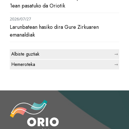
1ean pasatuko da Oriotik
2026/07/27
Larunbatean hasiko dira Gure Zirkuaren
emanaldiak
Albiste guztiak
Hemeroteka