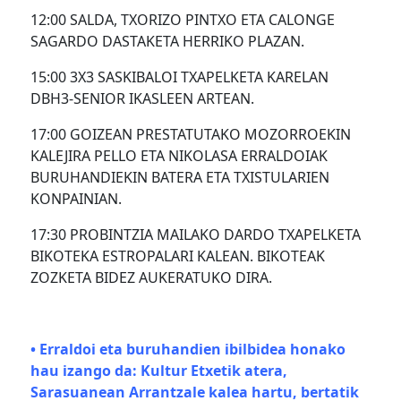
12:00 SALDA, TXORIZO PINTXO ETA CALONGE
SAGARDO DASTAKETA HERRIKO PLAZAN.
15:00 3X3 SASKIBALOI TXAPELKETA KARELAN
DBH3-SENIOR IKASLEEN ARTEAN.
17:00 GOIZEAN PRESTATUTAKO MOZORROEKIN
KALEJIRA PELLO ETA NIKOLASA ERRALDOIAK
BURUHANDIEKIN BATERA ETA TXISTULARIEN
KONPAINIAN.
17:30 PROBINTZIA MAILAKO DARDO TXAPELKETA
BIKOTEKA ESTROPALARI KALEAN. BIKOTEAK
ZOZKETA BIDEZ AUKERATUKO DIRA.
• Erraldoi eta buruhandien ibilbidea honako
hau izango da: Kultur Etxetik atera,
Sarasuanean Arrantzale kalea hartu, bertatik