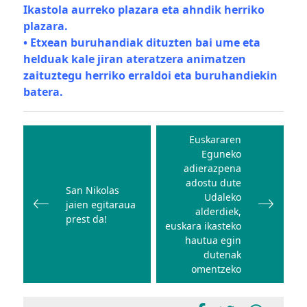
Ikastola aurreko plazara eta ahndik herriko
plazara.
• Etxean buruhandiak dituzten bai ume eta
helduak kale jiran ateratzera animatzen
zaituztegu herriko erraldoi eta buruhandiekin
batera.
Bidalketetan
zehar
Euskararen
Eguneko
nabigatu
adierazpena
adostu dute
San Nikolas
Udaleko
jaien egitaraua
alderdiek,
prest da!
euskara ikasteko
hautua egin
dutenak
omentzeko