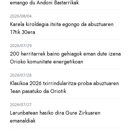
emango du Andoni Bastarrikak
2026/08/04
Karela kiroldegia itxita egongo da abuztuaren
17tik 30era
2026/07/29
200 herritarrek baino gehiagok eman dute izena
Orioko komunitate energetikoan
2026/07/28
Klasikoa 2026 txirrindularitza-proba abuztuaren
1ean pasatuko da Oriotik
2026/07/27
Larunbatean hasiko dira Gure Zirkuaren
emanaldiak