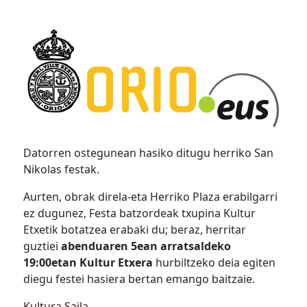
Datorren ostegunean hasiko ditugu herriko San
Nikolas festak.
Aurten, obrak direla-eta Herriko Plaza erabilgarri
ez dugunez, Festa batzordeak txupina Kultur
Etxetik botatzea erabaki du; beraz, herritar
guztiei
abenduaren 5ean arratsaldeko
19:00etan Kultur Etxera
hurbiltzeko deia egiten
diegu festei hasiera bertan emango baitzaie.
Kultura Saila