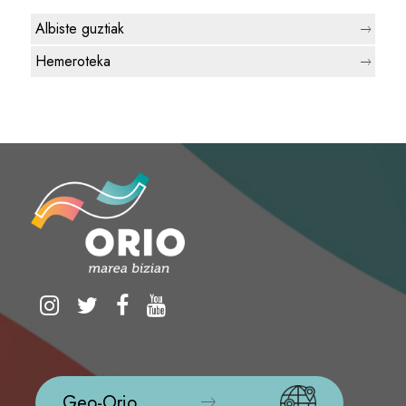
Albiste guztiak
Hemeroteka
Geo-Orio