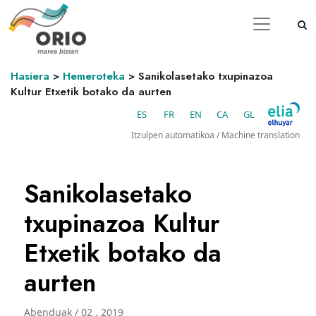
Hasiera
>
Hemeroteka
>
Sanikolasetako txupinazoa
Kultur Etxetik botako da aurten
ES
FR
EN
CA
GL
Itzulpen automatikoa / Machine translation
Sanikolasetako
txupinazoa Kultur
Etxetik botako da
aurten
Abenduak / 02 . 2019