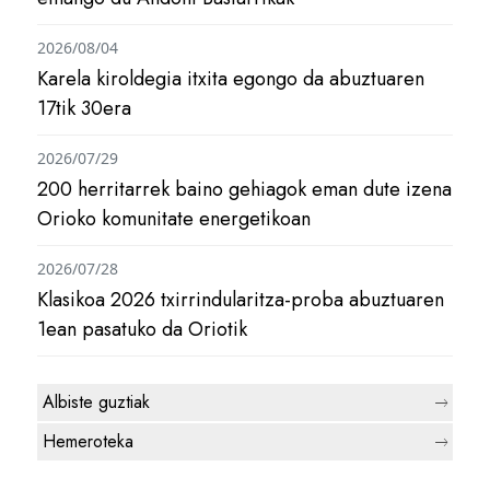
2026/08/04
Karela kiroldegia itxita egongo da abuztuaren
17tik 30era
2026/07/29
200 herritarrek baino gehiagok eman dute izena
Orioko komunitate energetikoan
2026/07/28
Klasikoa 2026 txirrindularitza-proba abuztuaren
1ean pasatuko da Oriotik
Albiste guztiak
Hemeroteka