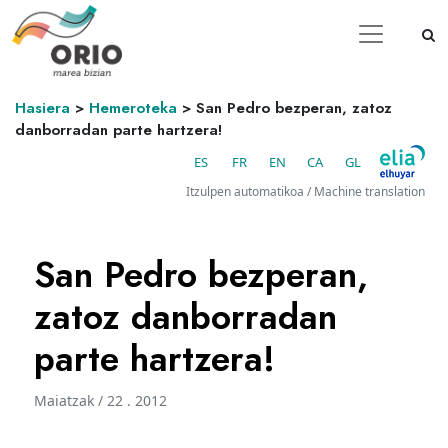
Hasiera
>
Hemeroteka
>
San Pedro bezperan, zatoz
danborradan parte hartzera!
ES
FR
EN
CA
GL
Itzulpen automatikoa / Machine translation
San Pedro bezperan,
zatoz danborradan
parte hartzera!
Maiatzak / 22 . 2012