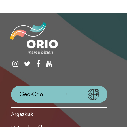
Geo-Orio
Argazkiak