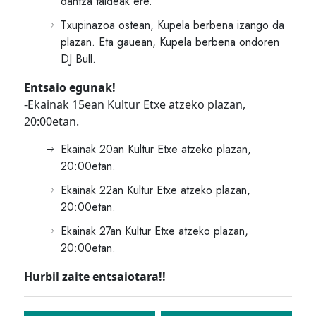
dantza taldeak ere.
Txupinazoa ostean, Kupela berbena izango da
plazan. Eta gauean, Kupela berbena ondoren
DJ Bull.
Entsaio egunak!
-Ekainak 15ean Kultur Etxe atzeko plazan,
20:00etan.
Ekainak 20an Kultur Etxe atzeko plazan,
20:00etan.
Ekainak 22an Kultur Etxe atzeko plazan,
20:00etan.
Ekainak 27an Kultur Etxe atzeko plazan,
20:00etan.
Hurbil zaite entsaiotara!!
Bidalketetan