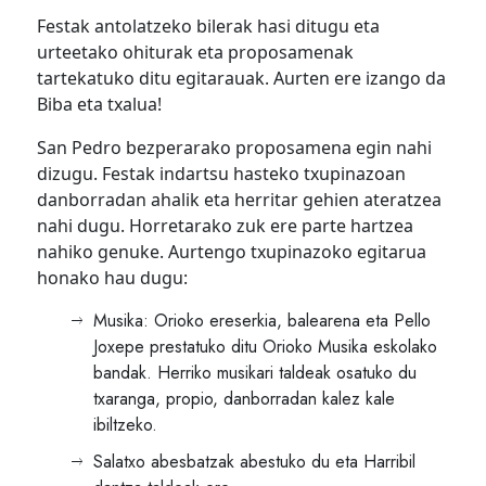
Festak antolatzeko bilerak hasi ditugu eta
urteetako ohiturak eta proposamenak
tartekatuko ditu egitarauak. Aurten ere izango da
Biba eta txalua!
San Pedro bezperarako proposamena egin nahi
dizugu. Festak indartsu hasteko txupinazoan
danborradan ahalik eta herritar gehien ateratzea
nahi dugu. Horretarako zuk ere parte hartzea
nahiko genuke. Aurtengo txupinazoko egitarua
honako hau dugu:
Musika: Orioko ereserkia, balearena eta Pello
Joxepe prestatuko ditu Orioko Musika eskolako
bandak. Herriko musikari taldeak osatuko du
txaranga, propio, danborradan kalez kale
ibiltzeko.
Salatxo abesbatzak abestuko du eta Harribil