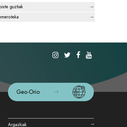
biste guztiak
meroteka
Geo-Orio
Argazkiak