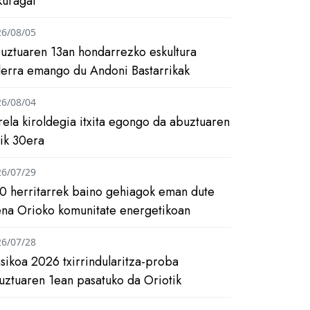
kuragai
26/08/05
uztuaren 13an hondarrezko eskultura
ilerra emango du Andoni Bastarrikak
26/08/04
rela kiroldegia itxita egongo da abuztuaren
tik 30era
26/07/29
0 herritarrek baino gehiagok eman dute
ena Orioko komunitate energetikoan
26/07/28
asikoa 2026 txirrindularitza-proba
uztuaren 1ean pasatuko da Oriotik