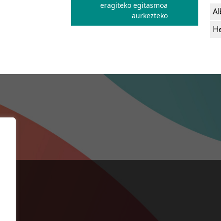
eragiteko egitasmoa
Al
aurkezteko
He