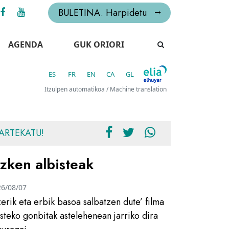
BULETINA. Harpidetu
AGENDA
GUK ORIORI
ES
FR
EN
CA
GL
Itzulpen automatikoa / Machine translation
ARTEKATU!
zken albisteak
26/08/07
zerik eta erbik basoa salbatzen dute’ filma
usteko gonbitak astelehenean jarriko dira