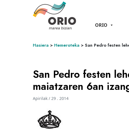
ORIO
Hasiera
>
Hemeroteka
>
San Pedro festen leh
San Pedro festen leh
maiatzaren 6an izan
Apirilak / 29 . 2014