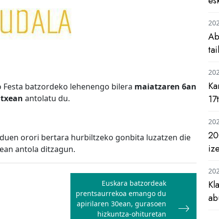
es
20
Ab
ta
20
Ka
o Festa batzordeko lehenengo bilera
maiatzaren 6an
Etxean
antolatu du.
17
20
20
i duen orori bertara hurbiltzeko gonbita luzatzen die
iz
ean antola ditzagun.
20
Euskara batzordeak
Kl
prentsaurrekoa emango du
ab
apirilaren 30ean, gurasoen
hizkuntza-ohituretan