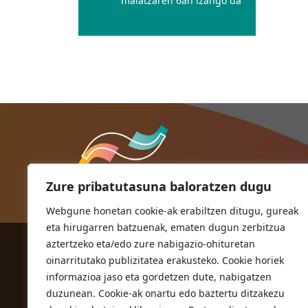
maiatzaren 6an izango da
Zure pribatutasuna baloratzen dugu
Webgune honetan cookie-ak erabiltzen ditugu, gureak
eta hirugarren batzuenak, ematen dugun zerbitzua
aztertzeko eta/edo zure nabigazio-ohituretan
ORIOKO UDALA
oinarritutako publizitatea erakusteko. Cookie horiek
Herriko plaza,1
informazioa jaso eta gordetzen dute, nabigatzen
20810 Orio (Gipuzkoa)
duzunean. Cookie-ak onartu edo baztertu ditzakezu
T. 943 83 03 46