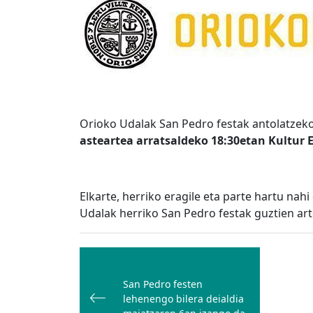
Orioko Udalak San Pedro festak antolatzek
asteartea arratsaldeko 18:30etan Kultur 
Elkarte, herriko eragile eta parte hartu nah
Udalak herriko San Pedro festak guztien art
Bidalketetan
zehar
San Pedro festen
nabigatu
lehenengo bilera deialdia