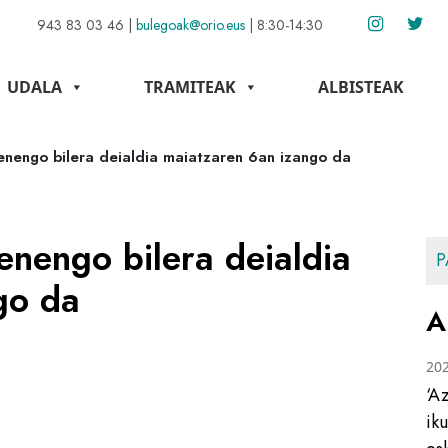
943 83 03 46
|
bulegoak@orio.eus
|
8:30-14:30
UDALA
TRAMITEAK
ALBISTEAK
enengo bilera deialdia maiatzaren 6an izango da
enengo bilera deialdia
P
go da
A
20
‘A
ik