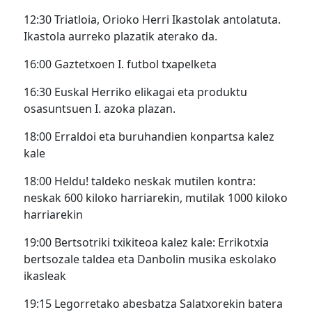
12:30 Triatloia, Orioko Herri Ikastolak antolatuta.
Ikastola aurreko plazatik aterako da.
16:00 Gaztetxoen I. futbol txapelketa
16:30 Euskal Herriko elikagai eta produktu
osasuntsuen I. azoka plazan.
18:00 Erraldoi eta buruhandien konpartsa kalez
kale
18:00 Heldu! taldeko neskak mutilen kontra:
neskak 600 kiloko harriarekin, mutilak 1000 kiloko
harriarekin
19:00 Bertsotriki txikiteoa kalez kale: Errikotxia
bertsozale taldea eta Danbolin musika eskolako
ikasleak
19:15 Legorretako abesbatza Salatxorekin batera