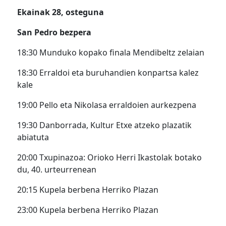
Ekainak 28, osteguna
San Pedro bezpera
18:30 Munduko kopako finala Mendibeltz zelaian
18:30 Erraldoi eta buruhandien konpartsa kalez
kale
19:00 Pello eta Nikolasa erraldoien aurkezpena
19:30 Danborrada, Kultur Etxe atzeko plazatik
abiatuta
20:00 Txupinazoa: Orioko Herri Ikastolak botako
du, 40. urteurrenean
20:15 Kupela berbena Herriko Plazan
23:00 Kupela berbena Herriko Plazan