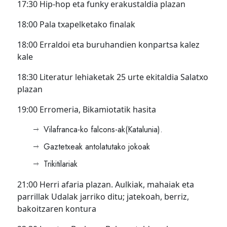
17:30 Hip-hop eta funky erakustaldia plazan
18:00 Pala txapelketako finalak
18:00 Erraldoi eta buruhandien konpartsa kalez
kale
18:30 Literatur lehiaketak 25 urte ekitaldia Salatxo
plazan
19:00 Erromeria, Bikamiotatik hasita
Vilafranca-ko falcons-ak(Katalunia).
Gaztetxeak antolatutako jokoak
Trikitilariak
21:00 Herri afaria plazan. Aulkiak, mahaiak eta
parrillak Udalak jarriko ditu; jatekoah, berriz,
bakoitzaren kontura