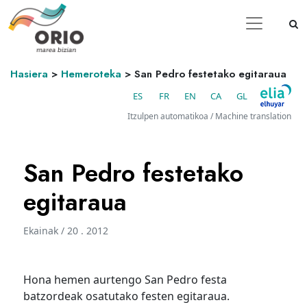
Hasiera
>
Hemeroteka
>
San Pedro festetako egitaraua
ES
FR
EN
CA
GL
Itzulpen automatikoa / Machine translation
San Pedro festetako
egitaraua
Ekainak / 20 . 2012
Hona hemen aurtengo San Pedro festa
batzordeak osatutako festen egitaraua.