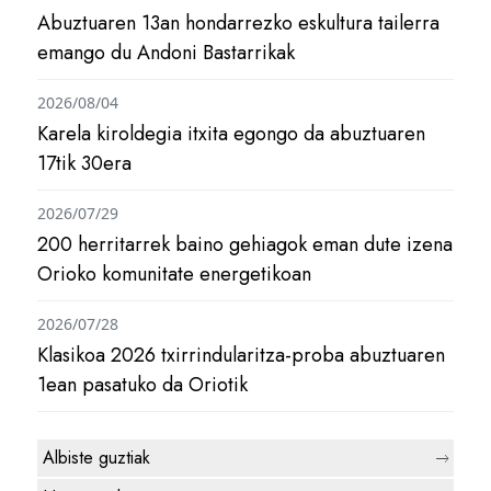
Abuztuaren 13an hondarrezko eskultura tailerra
emango du Andoni Bastarrikak
2026/08/04
Karela kiroldegia itxita egongo da abuztuaren
17tik 30era
2026/07/29
200 herritarrek baino gehiagok eman dute izena
Orioko komunitate energetikoan
2026/07/28
Klasikoa 2026 txirrindularitza-proba abuztuaren
1ean pasatuko da Oriotik
Albiste guztiak