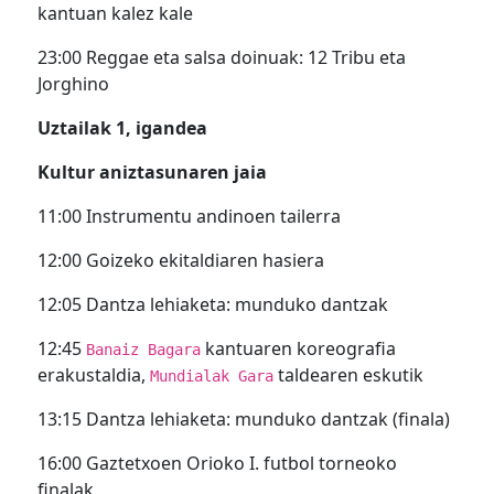
kantuan kalez kale
23:00 Reggae eta salsa doinuak: 12 Tribu eta
Jorghino
Uztailak 1, igandea
Kultur aniztasunaren jaia
11:00 Instrumentu andinoen tailerra
12:00 Goizeko ekitaldiaren hasiera
12:05 Dantza lehiaketa: munduko dantzak
12:45
kantuaren koreografia
Banaiz Bagara
erakustaldia,
taldearen eskutik
Mundialak Gara
13:15 Dantza lehiaketa: munduko dantzak (finala)
16:00 Gaztetxoen Orioko I. futbol torneoko
finalak