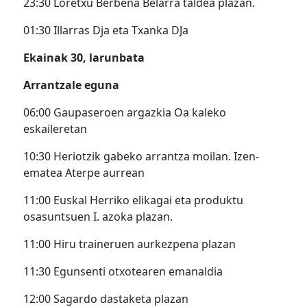
23:30 Loretxu Berbena Belarra taldea plazan.
01:30 Illarras Dja eta Txanka DJa
Ekainak 30, larunbata
Arrantzale eguna
06:00 Gaupaseroen argazkia Oa kaleko
eskaileretan
10:30 Heriotzik gabeko arrantza moilan. Izen-
ematea Aterpe aurrean
11:00 Euskal Herriko elikagai eta produktu
osasuntsuen I. azoka plazan.
11:00 Hiru traineruen aurkezpena plazan
11:30 Egunsenti otxotearen emanaldia
12:00 Sagardo dastaketa plazan