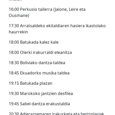
16:00 Perkusio tailerra (Jaione, Leire eta
Ousmane)
17:30 Arratsaldeko ekitaldiaren hasiera ikastolako
haurrekin
18:00 Batukada kalez kale
18:00 Olerki irakurraldi eleanitza
18:30 Boliviako dantza-taldea
18:45 Ekuadorko musika taldea
19:15 Batukada plazan
19:30 Marokoko jantzien desfilea
19:45 Sabel dantza erakustaldia
20:30 Adierazpenaren irakurketa eta bertsolariak