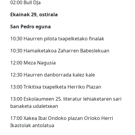
02:00 Bull DJa
Ekainak 29, ostirala
San Pedro eguna
10:30 Haurren pilota txapelketako finalak
10:30 Hamaiketakoa Zaharren Babeslekuan
12:00 Meza Nagusia
12:30 Haurren danborrada kalez kale
13:00 Trikitixa txapelketa Herriko Plazan
13:00 Eskolaumeen 25. literatur lehiaketaren sari
banaketa udaletxean
17:00 Xakea Ibai Ondoko plazan Orioko Herri
Ikastolak antolatua