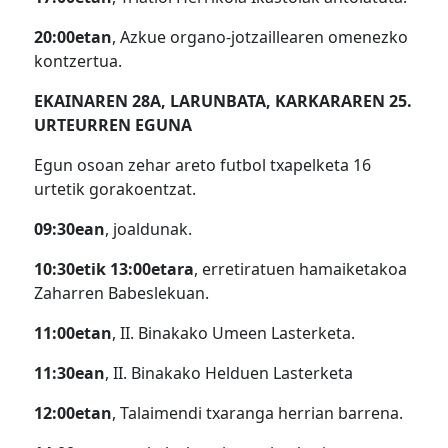
20:00etan
, Azkue organo-jotzaillearen omenezko
kontzertua.
EKAINAREN 28A, LARUNBATA, KARKARAREN 25.
URTEURREN EGUNA
Egun osoan zehar areto futbol txapelketa 16
urtetik gorakoentzat.
09:30ean
, joaldunak.
10:30etik 13:00etara
, erretiratuen hamaiketakoa
Zaharren Babeslekuan.
11:00etan
, II. Binakako Umeen Lasterketa.
11:30ean
, II. Binakako Helduen Lasterketa
12:00etan
, Talaimendi txaranga herrian barrena.