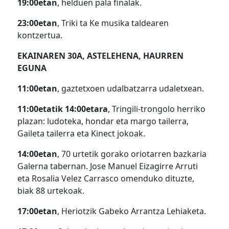
19:00etan
, helduen pala finalak.
23:00etan
, Triki ta Ke musika taldearen
kontzertua.
EKAINAREN 30A, ASTELEHENA, HAURREN
EGUNA
11:00etan
, gaztetxoen udalbatzarra udaletxean.
11:00etatik 14:00etara
, Tringili-trongolo herriko
plazan: ludoteka, hondar eta margo tailerra,
Gaileta tailerra eta Kinect jokoak.
14:00etan
, 70 urtetik gorako oriotarren bazkaria
Galerna tabernan. Jose Manuel Eizagirre Arruti
eta Rosalia Velez Carrasco omenduko dituzte,
biak 88 urtekoak.
17:00etan
, Heriotzik Gabeko Arrantza Lehiaketa.