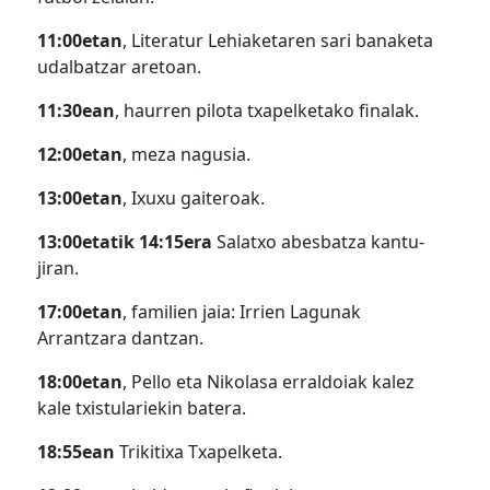
11:00etan
, Literatur Lehiaketaren sari banaketa
udalbatzar aretoan.
11:30ean
, haurren pilota txapelketako finalak.
12:00etan
, meza nagusia.
13:00etan
, Ixuxu gaiteroak.
13:00etatik 14:15era
Salatxo abesbatza kantu-
jiran.
17:00etan
, familien jaia: Irrien Lagunak
Arrantzara dantzan.
18:00etan
, Pello eta Nikolasa erraldoiak kalez
kale txistulariekin batera.
18:55ean
Trikitixa Txapelketa.