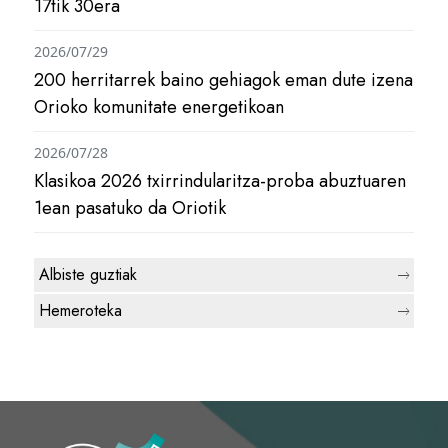
17tik 30era
2026/07/29
200 herritarrek baino gehiagok eman dute izena
Orioko komunitate energetikoan
2026/07/28
Klasikoa 2026 txirrindularitza-proba abuztuaren
1ean pasatuko da Oriotik
Albiste guztiak
Hemeroteka