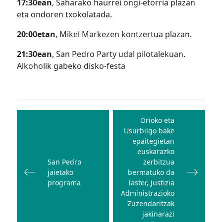
17:30ean
, Saharako haurrei ongi-etorria plazan
eta ondoren txokolatada.
20:00etan
, Mikel Markezen kontzertua plazan.
21:30ean
, San Pedro Party udal pilotalekuan.
Alkoholik gabeko disko-festa
Bidalketetan
zehar
Orioko eta
Usurbilgo bake
nabigatu
epaitegietan
euskarazko
San Pedro
zerbitzua
jaietako
bermatuko da
programa
laster, Justizia
Administrazioko
Zuzendaritzak
jakinarazi