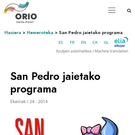
Hasiera
>
Hemeroteka
>
San Pedro jaietako programa
ES
FR
EN
CA
GL
Itzulpen automatikoa / Machine translation
San Pedro jaietako
programa
Ekainak / 24 . 2014