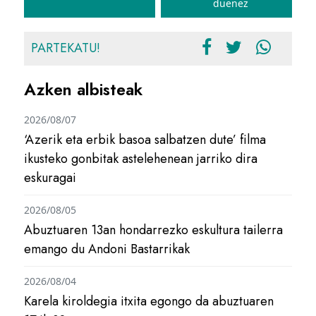
duenez
PARTEKATU!
Azken albisteak
2026/08/07
‘Azerik eta erbik basoa salbatzen dute’ filma
ikusteko gonbitak astelehenean jarriko dira
eskuragai
2026/08/05
Abuztuaren 13an hondarrezko eskultura tailerra
emango du Andoni Bastarrikak
2026/08/04
Karela kiroldegia itxita egongo da abuztuaren