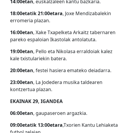
14:00etan
, euskalzaleen kantu bazkaria.
18:00etatik 21:00etara
, Joxe Mendizabalekin
erromeria plazan.
16:00etan
, Xake Txapelketa Arkaitz tabernaren
pareko espaloian Ikastolak antolatuta.
19:00etan
, Pello eta Nikolasa erraldoiak kalez
kale txistulariekin batera.
20:00etan
, festei hasiera emateko deiadarra.
23:00etan
, La Jodedera musika taldearen
kontzertua plazan.
EKAINAK 29, IGANDEA
06:00etan
, gaupaseroen argazkia.
09:00etatik 13:00etara
,Txorien Kantu Lehiaketa
futbol zelaian.