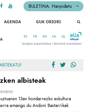
BULETINA. Harpidetu
AGENDA
GUK ORIORI
ES
FR
EN
CA
GL
ak
Itzulpen automatikoa / Machine translation
ARTEKATU!
zken albisteak
26/08/05
uztuaren 13an hondarrezko eskultura
ilerra emango du Andoni Bastarrikak