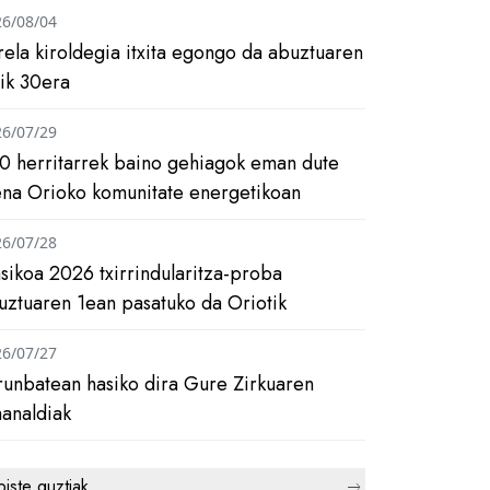
26/08/04
rela kiroldegia itxita egongo da abuztuaren
tik 30era
26/07/29
0 herritarrek baino gehiagok eman dute
ena Orioko komunitate energetikoan
26/07/28
asikoa 2026 txirrindularitza-proba
uztuaren 1ean pasatuko da Oriotik
26/07/27
runbatean hasiko dira Gure Zirkuaren
analdiak
biste guztiak