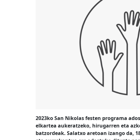
2023ko San Nikolas festen programa ado
elkartea aukeratzeko, hirugarren eta azke
batzordeak. Salatxo aretoan izango da, 18