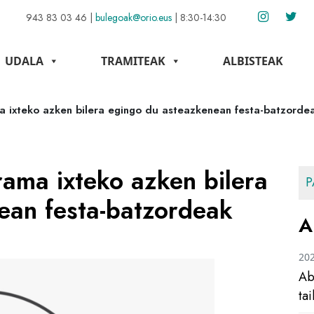
943 83 03 46
|
bulegoak@orio.eus
|
8:30-14:30
UDALA
TRAMITEAK
ALBISTEAK
a ixteko azken bilera egingo du asteazkenean festa-batzorde
ama ixteko azken bilera
P
ean festa-batzordeak
A
20
Ab
ta