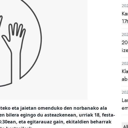
20
Ka
17
20
20
iz
20
Kl
ab
20
La
em
steko eta jaietan omenduko den norbanako ala
n bilera egingo du asteazkenean, urriak 18, festa-
:30ean, eta egitarauaz gain, ekitaldien beharrak
Al