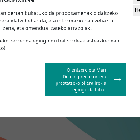
te-hartzaileek.
He
ean bertan bukatuko da proposamenak bidaltzeko
era idatzi behar da, eta informazio hau zehaztu:
 izena, eta omendua izateko arrazoiak.
eko zerrenda egingo du batzordeak asteazkenean
ko!
Olentzero eta Mari
Domingiren etorrera
prestatzeko bilera irekia
egingo da bihar