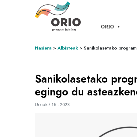
ORIO
Hasiera
>
Albisteak
>
Sanikolasetako program
Sanikolasetako progr
egingo du asteazken
Urriak / 16 . 2023