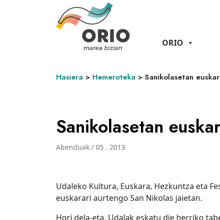
ORIO
Hasiera
>
Hemeroteka
>
Sanikolasetan euskara
Sanikolasetan euskara
Abenduak / 05 . 2013
Udaleko Kultura, Euskara, Hezkuntza eta Fe
euskarari aurtengo San Nikolas jaietan.
Hori dela-eta, Udalak eskatu die herriko tab