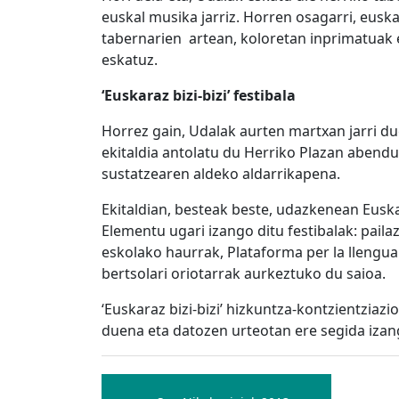
euskal musika jarriz. Horren osagarri, eusk
tabernarien artean, koloretan inprimatuak et
eskatuz.
‘Euskaraz bizi-bizi’ festibala
Horrez gain, Udalak aurten martxan jarri du
ekitaldia antolatu du Herriko Plazan abendu
sustatzearen aldeko aldarrikapena.
Ekitaldian, besteak beste, udazkenean Eus
Elementu ugari izango ditu festibalak: paila
eskolako haurrak, Plataforma per la llenguak
bertsolari oriotarrak aurkeztuko du saioa.
‘Euskaraz bizi-bizi’ hizkuntza-kontzientziaz
duena eta datozen urteotan ere segida iza
Bidalketetan