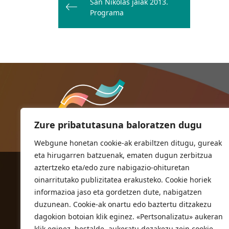
zehar
San Nikolas jaiak 2013.
Programa
nabigatu
Zure pribatutasuna baloratzen dugu
Webgune honetan cookie-ak erabiltzen ditugu, gureak
eta hirugarren batzuenak, ematen dugun zerbitzua
aztertzeko eta/edo zure nabigazio-ohituretan
ORIOKO UDALA
oinarritutako publizitatea erakusteko. Cookie horiek
Herriko plaza,1
informazioa jaso eta gordetzen dute, nabigatzen
20810 Orio (Gipuzkoa)
duzunean. Cookie-ak onartu edo baztertu ditzakezu
T. 943 83 03 46
dagokion botoian klik eginez. «Pertsonalizatu» aukeran
klik eginez, bestalde, aukeratu dezakezu zein cookie