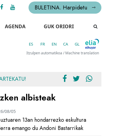
BULETINA. Harpidetu
AGENDA
GUK ORIORI
ES
FR
EN
CA
GL
Itzulpen automatikoa / Machine translation
ARTEKATU!
zken albisteak
26/08/05
uztuaren 13an hondarrezko eskultura
ilerra emango du Andoni Bastarrikak