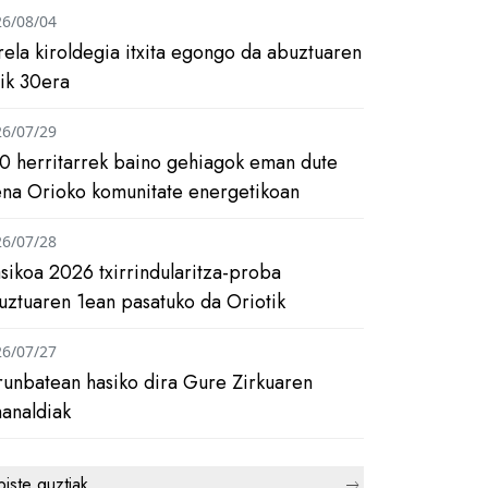
26/08/04
rela kiroldegia itxita egongo da abuztuaren
tik 30era
26/07/29
0 herritarrek baino gehiagok eman dute
ena Orioko komunitate energetikoan
26/07/28
asikoa 2026 txirrindularitza-proba
uztuaren 1ean pasatuko da Oriotik
26/07/27
runbatean hasiko dira Gure Zirkuaren
analdiak
biste guztiak