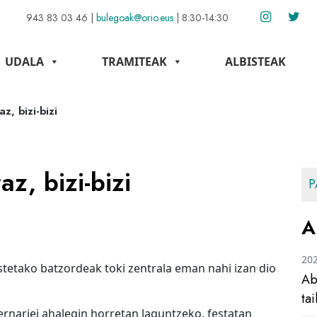
943 83 03 46
|
bulegoak@orio.eus
|
8:30-14:30
UDALA
TRAMITEAK
ALBISTEAK
z, bizi-bizi
z, bizi-bizi
P
A
20
stetako batzordeak toki zentrala eman nahi izan dio
Ab
ta
ernariei ahalegin horretan laguntzeko, festatan