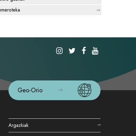
meroteka
Geo-Orio
Argazkiak