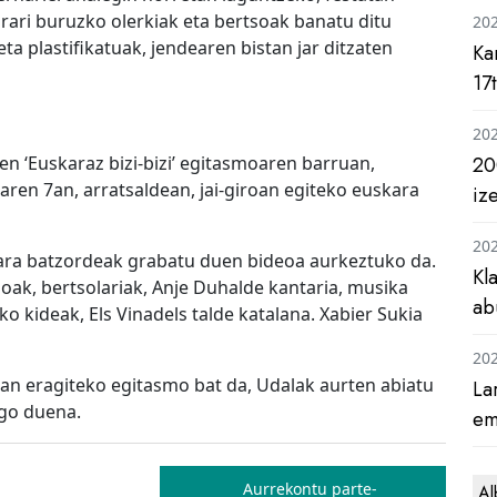
arari buruzko olerkiak eta bertsoak banatu ditu
20
a plastifikatuak, jendearen bistan jar ditzaten
Ka
17
20
en ‘Euskaraz bizi-bizi’ egitasmoaren barruan,
20
aren 7an, arratsaldean, jai-giroan egiteko euskara
iz
20
kara batzordeak grabatu duen bideoa aurkeztuko da.
Kl
zoak, bertsolariak, Anje Duhalde kantaria, musika
ab
o kideak, Els Vinadels talde katalana. Xabier Sukia
20
ioan eragiteko egitasmo bat da, Udalak aurten abiatu
La
ngo duena.
em
Aurrekontu parte-
Al