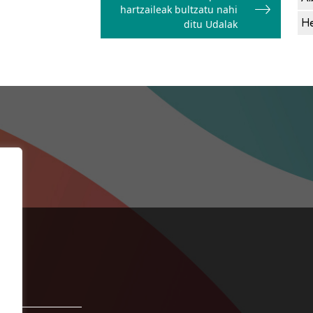
hartzaileak bultzatu nahi
He
ditu Udalak