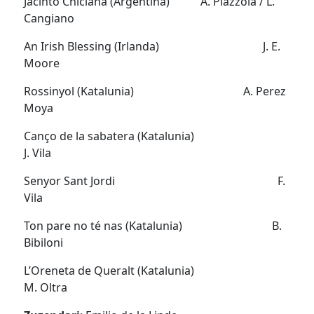
Jacinto Chiclana (Argentina) A. Piazzola / L.
Cangiano
An Irish Blessing (Irlanda) J. E.
Moore
Rossinyol (Katalunia) A. Perez
Moya
Canço de la sabatera (Katalunia)
J. Vila
Senyor Sant Jordi F.
Vila
Ton pare no té nas (Katalunia) B.
Bibiloni
L’Oreneta de Queralt (Katalunia)
M. Oltra