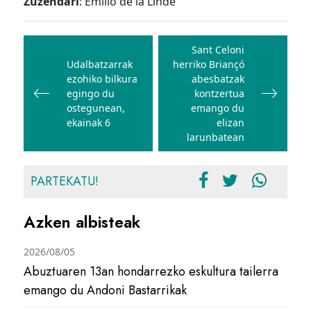
Zuzendari
: Emilio de la Linde
Bidalketetan
zehar
Sant Celoni
Udalbatzarrak
herriko Briançó
nabigatu
ezohiko bilkura
abesbatzak
egingo du
kontzertua
ostegunean,
emango du
ekainak 6
elizan
larunbatean
PARTEKATU!
Azken albisteak
2026/08/05
Abuztuaren 13an hondarrezko eskultura tailerra
emango du Andoni Bastarrikak