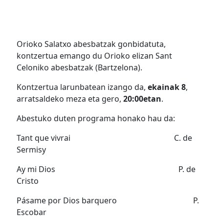
Orioko Salatxo abesbatzak gonbidatuta,
kontzertua emango du Orioko elizan Sant
Celoniko abesbatzak (Bartzelona).
Kontzertua larunbatean izango da,
ekainak 8
,
arratsaldeko meza eta gero,
20:00etan
.
Abestuko duten programa honako hau da:
Tant que vivrai C. de
Sermisy
Ay mi Dios P. de
Cristo
Pásame por Dios barquero P.
Escobar