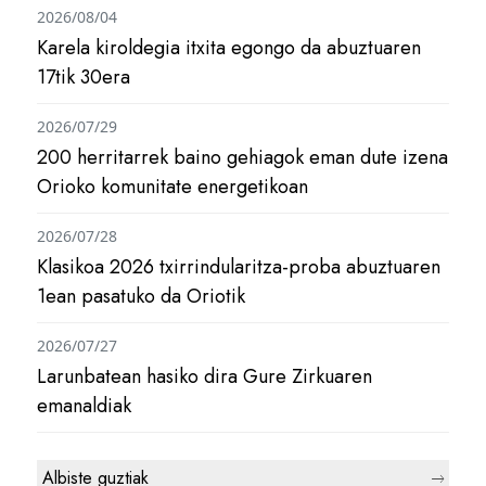
2026/08/04
Karela kiroldegia itxita egongo da abuztuaren
17tik 30era
2026/07/29
200 herritarrek baino gehiagok eman dute izena
Orioko komunitate energetikoan
2026/07/28
Klasikoa 2026 txirrindularitza-proba abuztuaren
1ean pasatuko da Oriotik
2026/07/27
Larunbatean hasiko dira Gure Zirkuaren
emanaldiak
Albiste guztiak