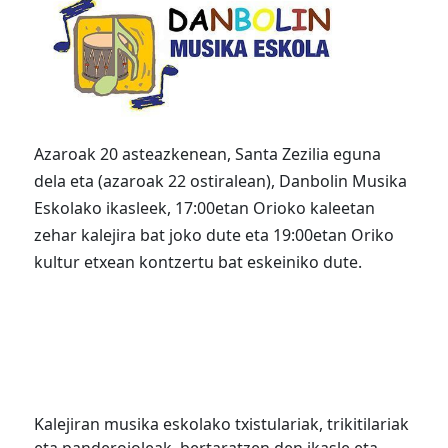
Azaroak 20 asteazkenean, Santa Zezilia eguna
dela eta (azaroak 22 ostiralean), Danbolin Musika
Eskolako ikasleek, 17:00etan Orioko kaleetan
zehar kalejira bat joko dute eta 19:00etan Oriko
kultur etxean kontzertu bat eskeiniko dute.
Kalejiran musika eskolako txistulariak, trikitilariak