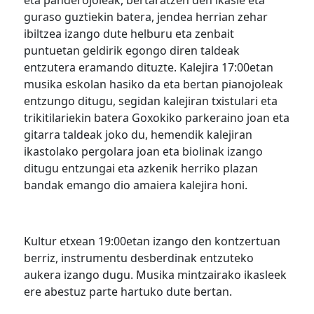
eta panderojoleak, bertaratzen den ikasle eta
guraso guztiekin batera, jendea herrian zehar
ibiltzea izango dute helburu eta zenbait
puntuetan geldirik egongo diren taldeak
entzutera eramando dituzte. Kalejira 17:00etan
musika eskolan hasiko da eta bertan pianojoleak
entzungo ditugu, segidan kalejiran txistulari eta
trikitilariekin batera Goxokiko parkeraino joan eta
gitarra taldeak joko du, hemendik kalejiran
ikastolako pergolara joan eta biolinak izango
ditugu entzungai eta azkenik herriko plazan
bandak emango dio amaiera kalejira honi.
Kultur etxean 19:00etan izango den kontzertuan
berriz, instrumentu desberdinak entzuteko
aukera izango dugu. Musika mintzairako ikasleek
ere abestuz parte hartuko dute bertan.