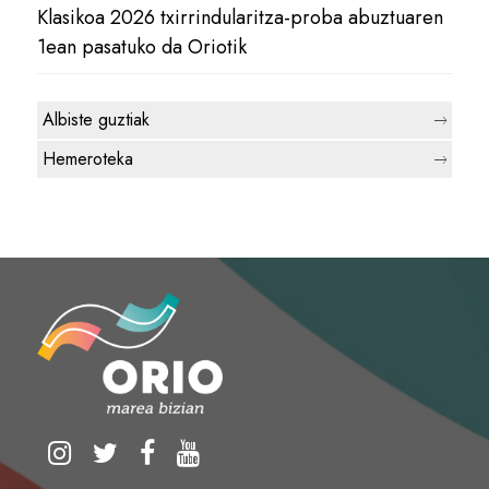
Klasikoa 2026 txirrindularitza-proba abuztuaren
1ean pasatuko da Oriotik
Albiste guztiak
Hemeroteka