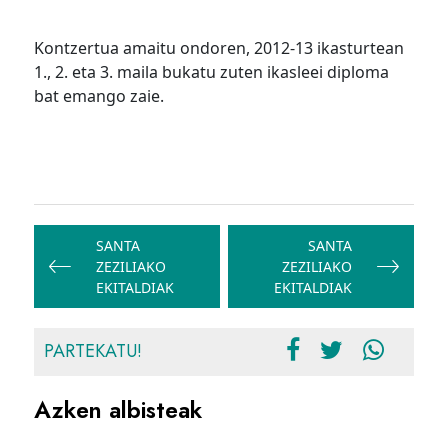
Kontzertua amaitu ondoren, 2012-13 ikasturtean
1., 2. eta 3. maila bukatu zuten ikasleei diploma
bat emango zaie.
Bidalketetan
zehar
SANTA
SANTA
ZEZILIAKO
ZEZILIAKO
nabigatu
EKITALDIAK
EKITALDIAK
PARTEKATU!
Azken albisteak