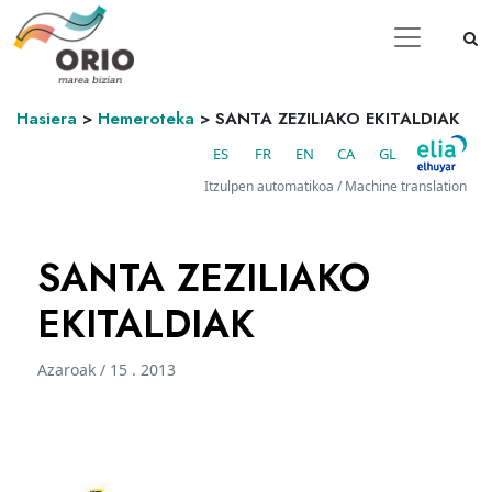
Hasiera
>
Hemeroteka
>
SANTA ZEZILIAKO EKITALDIAK
ES
FR
EN
CA
GL
Itzulpen automatikoa / Machine translation
SANTA ZEZILIAKO
EKITALDIAK
Azaroak / 15 . 2013