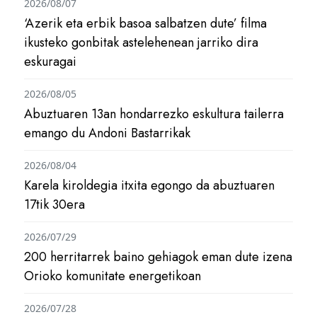
2026/08/07
‘Azerik eta erbik basoa salbatzen dute’ filma
ikusteko gonbitak astelehenean jarriko dira
eskuragai
2026/08/05
Abuztuaren 13an hondarrezko eskultura tailerra
emango du Andoni Bastarrikak
2026/08/04
Karela kiroldegia itxita egongo da abuztuaren
17tik 30era
2026/07/29
200 herritarrek baino gehiagok eman dute izena
Orioko komunitate energetikoan
2026/07/28