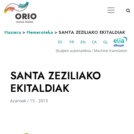
Hasiera
>
Hemeroteka
>
SANTA ZEZILIAKO EKITALDIAK
ES
FR
EN
CA
GL
Itzulpen automatikoa / Machine translation
SANTA ZEZILIAKO
EKITALDIAK
Azaroak / 15 . 2013