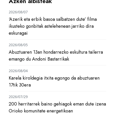
Azken albisteak
2026/08/07
‘Azerik eta erbik basoa salbatzen dute’ filma
ikusteko gonbitak astelehenean jarriko dira
eskuragai
2026/08/05
Abuztuaren 13an hondarrezko eskultura tailerra
emango du Andoni Bastarrikak
2026/08/04
Karela kiroldegia itxita egongo da abuztuaren
17tik 30era
2026/07/29
200 herritarrek baino gehiagok eman dute izena
Orioko komunitate energetikoan