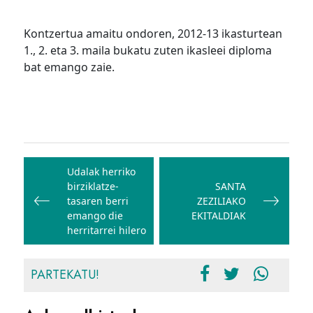
Kontzertua amaitu ondoren, 2012-13 ikasturtean
1., 2. eta 3. maila bukatu zuten ikasleei diploma
bat emango zaie.
Bidalketetan
zehar
Udalak herriko
birziklatze-
SANTA
nabigatu
tasaren berri
ZEZILIAKO
emango die
EKITALDIAK
herritarrei hilero
PARTEKATU!