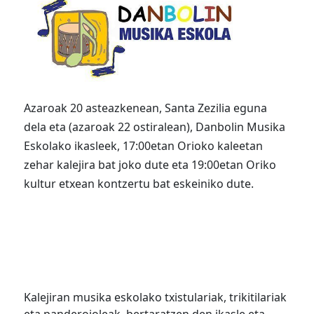
Azaroak 20 asteazkenean, Santa Zezilia eguna
dela eta (azaroak 22 ostiralean), Danbolin Musika
Eskolako ikasleek, 17:00etan Orioko kaleetan
zehar kalejira bat joko dute eta 19:00etan Oriko
kultur etxean kontzertu bat eskeiniko dute.
Kalejiran musika eskolako txistulariak, trikitilariak