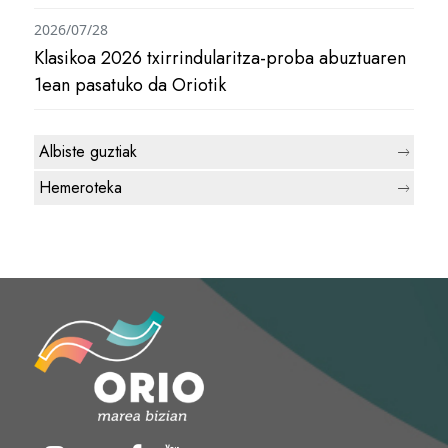
2026/07/28
Klasikoa 2026 txirrindularitza-proba abuztuaren
1ean pasatuko da Oriotik
Albiste guztiak
Hemeroteka