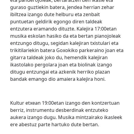
eta panderojoleak, bertaratzen den ikasle eta
guraso guztiekin batera, jendea herrian zehar
ibiltzea izango dute helburu eta zenbait
puntuetan geldirik egongo diren taldeak
entzutera eramando dituzte. Kalejira 17:00etan
musika eskolan hasiko da eta bertan pianojoleak
entzungo ditugu, segidan kalejiran txistulari eta
trikitilariekin batera Goxokiko parkeraino joan eta
gitarra taldeak joko du, hemendik kalejiran
ikastolako pergolara joan eta biolinak izango
ditugu entzungai eta azkenik herriko plazan
bandak emango dio amaiera kalejira honi.
Kultur etxean 19:00etan izango den kontzertuan
berriz, instrumentu desberdinak entzuteko
aukera izango dugu. Musika mintzairako ikasleek
ere abestuz parte hartuko dute bertan.