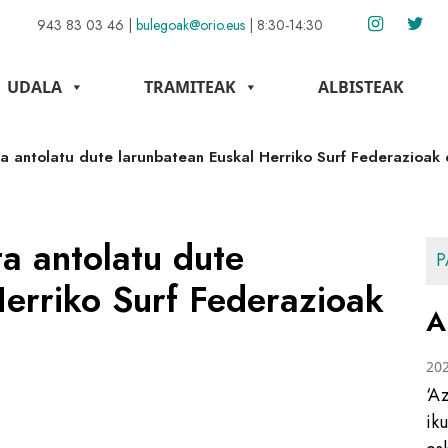
943 83 03 46
|
bulegoak@orio.eus
|
8:30-14:30
UDALA
TRAMITEAK
ALBISTEAK
ta antolatu dute larunbatean Euskal Herriko Surf Federazioak
ta antolatu dute
P
erriko Surf Federazioak
A
20
‘A
ik