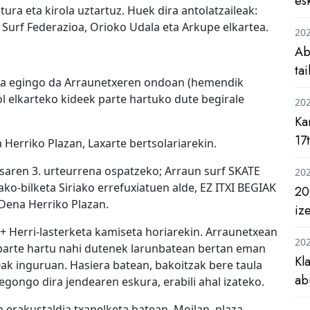
es
tura eta kirola uztartuz. Huek dira antolatzaileak:
Surf Federazioa, Orioko Udala eta Arkupe elkartea.
20
Ab
ta
ua egingo da Arraunetxeren ondoan (hemendik
rol elkarteko kideek parte hartuko dute begirale
20
Ka
17
Herriko Plazan, Laxarte bertsolariarekin.
saren 3. urteurrena ospatzeko; Arraun surf SKATE
20
ako-bilketa Siriako errefuxiatuen alde, EZ ITXI BEGIAK
20
Dena Herriko Plazan.
iz
 + Herri-lasterketa kamiseta horiarekin. Arraunetxean
20
n parte hartu nahi dutenek larunbatean bertan eman
Kl
ak inguruan. Hasiera batean, bakoitzak bere taula
ab
gongo dira jendearen eskura, erabili ahal izateko.
 erakustaldia txapelketa batean. Moilan, plaza