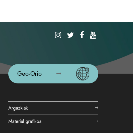
Geo-Orio
Argazkiak
Material grafikoa