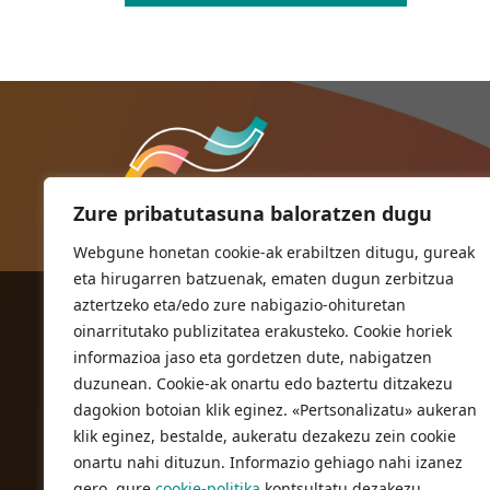
Zure pribatutasuna baloratzen dugu
Webgune honetan cookie-ak erabiltzen ditugu, gureak
eta hirugarren batzuenak, ematen dugun zerbitzua
aztertzeko eta/edo zure nabigazio-ohituretan
ORIOKO UDALA
oinarritutako publizitatea erakusteko. Cookie horiek
Herriko plaza,1
informazioa jaso eta gordetzen dute, nabigatzen
20810 Orio (Gipuzkoa)
duzunean. Cookie-ak onartu edo baztertu ditzakezu
T. 943 83 03 46
dagokion botoian klik eginez. «Pertsonalizatu» aukeran
klik eginez, bestalde, aukeratu dezakezu zein cookie
bulegoak@orio.eus
onartu nahi dituzun. Informazio gehiago nahi izanez
gero, gure
cookie-politika
kontsultatu dezakezu.