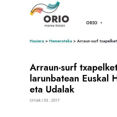
ORIO
Hasiera
>
Hemeroteka
>
Arraun-surf txapelke
Arraun-surf txapelke
larunbatean Euskal H
eta Udalak
Urriak / 03 . 2017