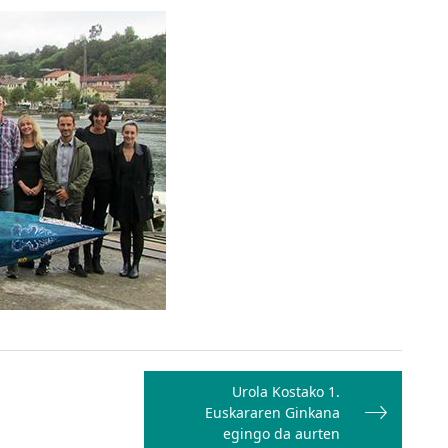
Urola Kostako 1.
Euskararen Ginkana
egingo da aurten