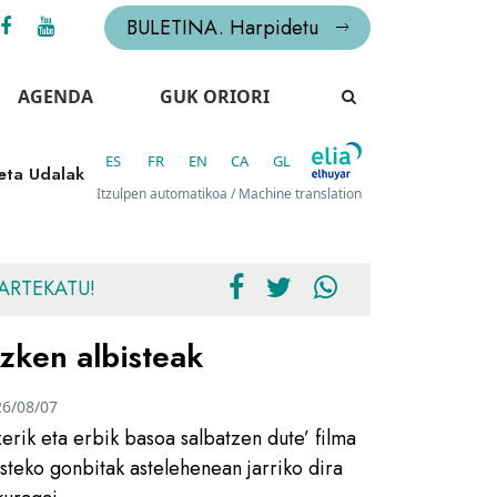
BULETINA. Harpidetu
AGENDA
GUK ORIORI
ES
FR
EN
CA
GL
 eta Udalak
Itzulpen automatikoa / Machine translation
ARTEKATU!
zken albisteak
26/08/07
zerik eta erbik basoa salbatzen dute’ filma
usteko gonbitak astelehenean jarriko dira