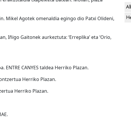
Al
He
kin. Mikel Agotek omenaldia egingo dio Patxi Olideni,
n, Iñigo Gaitonek aurkeztuta: ‘Erreplika’ eta ‘Orio,
oa. ENTRE CANYES taldea Herriko Plazan.
ntzertua Herriko Plazan.
ertua Herriko Plazan.
MAE.