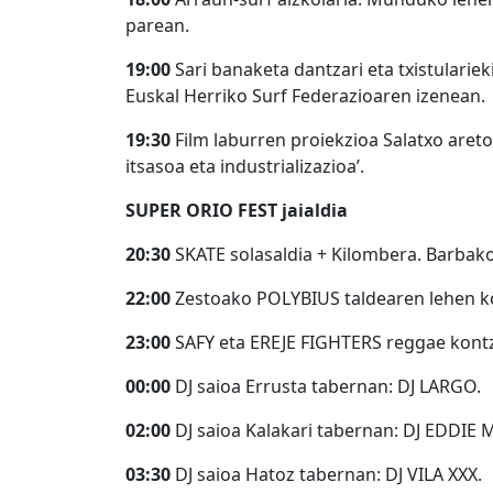
parean.
19:00
Sari banaketa dantzari eta txistularie
Euskal Herriko Surf Federazioaren izenean.
19:30
Film laburren proiekzioa Salatxo aretoa
itsasoa eta industrializazioa’.
SUPER ORIO FEST jaialdia
20:30
SKATE solasaldia + Kilombera. Barbak
22:00
Zestoako POLYBIUS taldearen lehen ko
23:00
SAFY eta EREJE FIGHTERS reggae kontz
00:00
DJ saioa Errusta tabernan: DJ LARGO.
02:00
DJ saioa Kalakari tabernan: DJ EDDIE 
03:30
DJ saioa Hatoz tabernan: DJ VILA XXX.