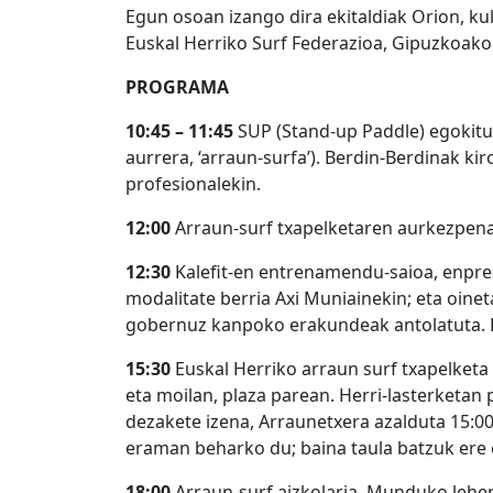
Egun osoan izango dira ekitaldiak Orion, kul
Euskal Herriko Surf Federazioa, Gipuzkoako 
PROGRAMA
10:45 – 11:45
SUP (Stand-up Paddle) egokit
aurrera, ‘arraun-surfa’). Berdin-Berdinak ki
profesionalekin.
12:00
Arraun-surf txapelketaren aurkezpena 
12:30
Kalefit-en entrenamendu-saioa, enpre
modalitate berria Axi Muniainekin; eta oinet
gobernuz kanpoko erakundeak antolatuta. 
15:30
Euskal Herriko arraun surf txapelketa
eta moilan, plaza parean. Herri-lasterketa
dezakete izena, Arraunetxera azalduta 15:00
eraman beharko du; baina taula batzuk ere e
18:00
Arraun-surf aizkolaria. Munduko lehen