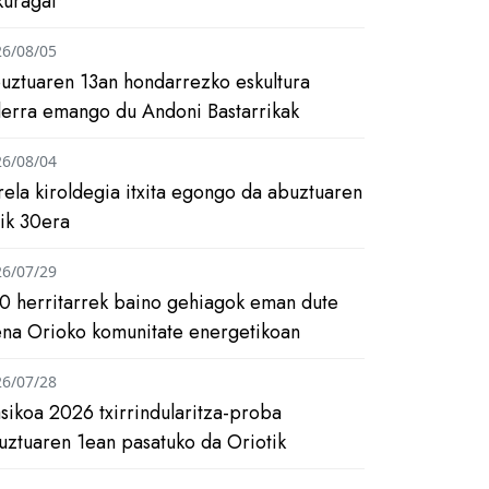
kuragai
26/08/05
uztuaren 13an hondarrezko eskultura
ilerra emango du Andoni Bastarrikak
26/08/04
rela kiroldegia itxita egongo da abuztuaren
tik 30era
26/07/29
0 herritarrek baino gehiagok eman dute
ena Orioko komunitate energetikoan
26/07/28
asikoa 2026 txirrindularitza-proba
uztuaren 1ean pasatuko da Oriotik