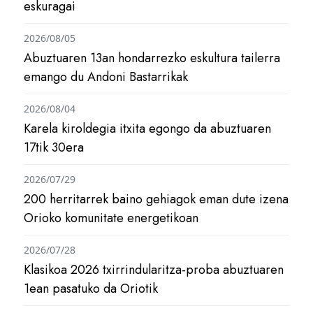
eskuragai
2026/08/05
Abuztuaren 13an hondarrezko eskultura tailerra
emango du Andoni Bastarrikak
2026/08/04
Karela kiroldegia itxita egongo da abuztuaren
17tik 30era
2026/07/29
200 herritarrek baino gehiagok eman dute izena
Orioko komunitate energetikoan
2026/07/28
Klasikoa 2026 txirrindularitza-proba abuztuaren
1ean pasatuko da Oriotik