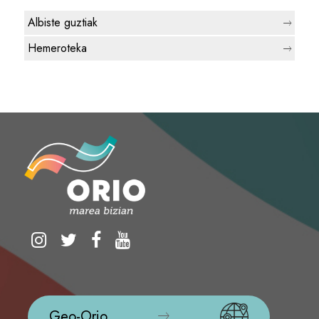
Albiste guztiak
Hemeroteka
Geo-Orio