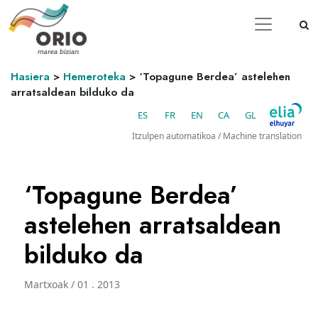
Hasiera
>
Hemeroteka
>
‘Topagune Berdea’ astelehen
arratsaldean bilduko da
ES
FR
EN
CA
GL
Itzulpen automatikoa / Machine translation
‘Topagune Berdea’
astelehen arratsaldean
bilduko da
Martxoak / 01 . 2013