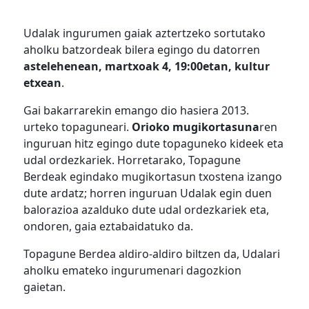
Udalak ingurumen gaiak aztertzeko sortutako
aholku batzordeak bilera egingo du datorren
astelehenean, martxoak 4, 19:00etan, kultur
etxean
.
Gai bakarrarekin emango dio hasiera 2013.
urteko topaguneari.
Orioko mugikortasuna
ren
inguruan hitz egingo dute topaguneko kideek eta
udal ordezkariek. Horretarako, Topagune
Berdeak egindako mugikortasun txostena izango
dute ardatz; horren inguruan Udalak egin duen
balorazioa azalduko dute udal ordezkariek eta,
ondoren, gaia eztabaidatuko da.
Topagune Berdea aldiro-aldiro biltzen da, Udalari
aholku emateko ingurumenari dagozkion
gaietan.