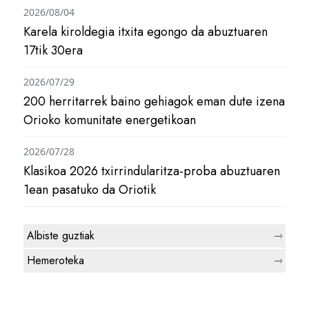
2026/08/04
Karela kiroldegia itxita egongo da abuztuaren
17tik 30era
2026/07/29
200 herritarrek baino gehiagok eman dute izena
Orioko komunitate energetikoan
2026/07/28
Klasikoa 2026 txirrindularitza-proba abuztuaren
1ean pasatuko da Oriotik
Albiste guztiak
Hemeroteka