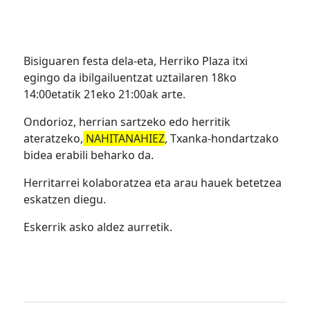
Bisiguaren festa dela-eta, Herriko Plaza itxi
egingo da ibilgailuentzat uztailaren 18ko
14:00etatik 21eko 21:00ak arte.
Ondorioz, herrian sartzeko edo herritik
ateratzeko,
NAHITANAHIEZ
, Txanka-hondartzako
bidea erabili beharko da.
Herritarrei kolaboratzea eta arau hauek betetzea
eskatzen diegu.
Eskerrik asko aldez aurretik.