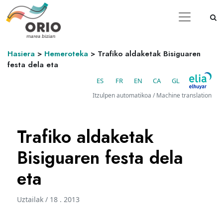
Hasiera
>
Hemeroteka
>
Trafiko aldaketak Bisiguaren
festa dela eta
ES
FR
EN
CA
GL
Itzulpen automatikoa / Machine translation
Trafiko aldaketak
Bisiguaren festa dela
eta
Uztailak / 18 . 2013