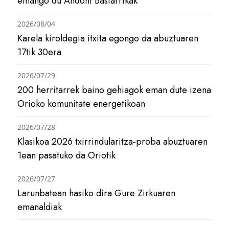
emango du Andoni Bastarrikak
2026/08/04
Karela kiroldegia itxita egongo da abuztuaren
17tik 30era
2026/07/29
200 herritarrek baino gehiagok eman dute izena
Orioko komunitate energetikoan
2026/07/28
Klasikoa 2026 txirrindularitza-proba abuztuaren
1ean pasatuko da Oriotik
2026/07/27
Larunbatean hasiko dira Gure Zirkuaren
emanaldiak