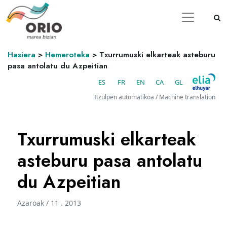
Hasiera
>
Hemeroteka
>
Txurrumuski elkarteak asteburu
pasa antolatu du Azpeitian
ES
FR
EN
CA
GL
Itzulpen automatikoa / Machine translation
Txurrumuski elkarteak
asteburu pasa antolatu
du Azpeitian
Azaroak / 11 . 2013