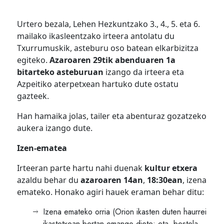
Urtero bezala, Lehen Hezkuntzako 3., 4., 5. eta 6.
mailako ikasleentzako irteera antolatu du
Txurrumuskik, asteburu oso batean elkarbizitza
egiteko.
Azaroaren 29tik abenduaren 1a
bitarteko asteburuan
izango da irteera eta
Azpeitiko aterpetxean hartuko dute ostatu
gazteek.
Han hamaika jolas, tailer eta abenturaz gozatzeko
aukera izango dute.
Izen-ematea
Irteeran parte hartu nahi duenak
kultur etxera
azaldu behar du
azaroaren 14an
,
18:30ean
, izena
emateko. Honako agiri hauek eraman behar ditu:
Izena emateko orria (Orion ikasten duten haurrei
ikastetxean bertan emango diete; eta, bestela,