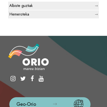
Albiste guztiak
Hemeroteka
Geo-Orio