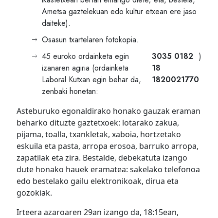
Ametsa gaztelekuan edo kultur etxean ere jaso
daiteke).
Osasun txartelaren fotokopia.
45 euroko ordainketa egin
3035 0182
)
izanaren agiria (ordainketa
18
Laboral Kutxan egin behar da,
1820021770
zenbaki honetan:
Asteburuko egonaldirako honako gauzak eraman
beharko dituzte gaztetxoek: lotarako zakua,
pijama, toalla, txankletak, xaboia, hortzetako
eskuila eta pasta, arropa erosoa, barruko arropa,
zapatilak eta zira. Bestalde, debekatuta izango
dute honako hauek eramatea: sakelako telefonoa
edo bestelako gailu elektronikoak, dirua eta
gozokiak.
Irteera azaroaren 29an izango da, 18:15ean,