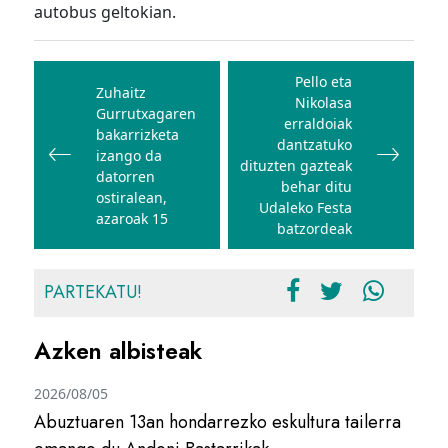
autobus geltokian.
Bidalketetan
zehar
Pello eta
Zuhaitz
Nikolasa
nabigatu
Gurrutxagaren
erraldoiak
bakarrizketa
dantzatuko
izango da
dituzten gazteak
datorren
behar ditu
ostiralean,
Udaleko Festa
azaroak 15
batzordeak
PARTEKATU!
Azken albisteak
2026/08/05
Abuztuaren 13an hondarrezko eskultura tailerra