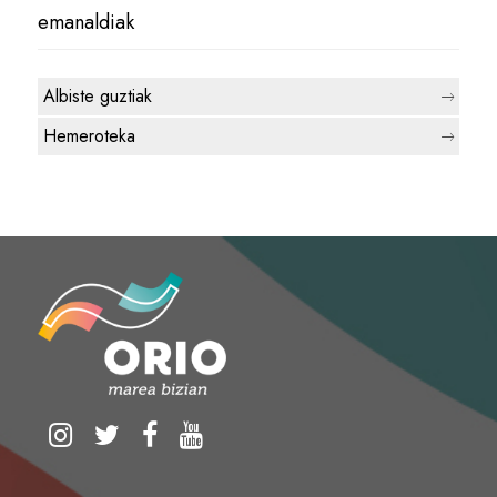
emanaldiak
Albiste guztiak
Hemeroteka