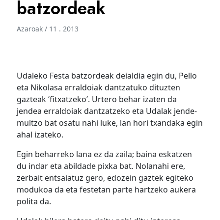
batzordeak
Azaroak / 11 . 2013
Udaleko Festa batzordeak deialdia egin du, Pello
eta Nikolasa erraldoiak dantzatuko dituzten
gazteak ‘fitxatzeko’. Urtero behar izaten da
jendea erraldoiak dantzatzeko eta Udalak jende-
multzo bat osatu nahi luke, lan hori txandaka egin
ahal izateko.
Egin beharreko lana ez da zaila; baina eskatzen
du indar eta abildade pixka bat. Nolanahi ere,
zerbait entsaiatuz gero, edozein gaztek egiteko
modukoa da eta festetan parte hartzeko aukera
polita da.