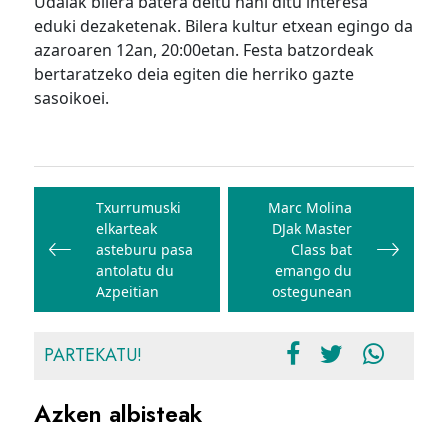
Udalak bilera batera deitu nahi ditu interesa
eduki dezaketenak. Bilera kultur etxean egingo da
azaroaren 12an, 20:00etan. Festa batzordeak
bertaratzeko deia egiten die herriko gazte
sasoikoei.
Bidalketetan
zehar
Txurrumuski
Marc Molina
elkarteak
DJak Master
nabigatu
asteburu pasa
Class bat
antolatu du
emango du
Azpeitian
ostegunean
PARTEKATU!
Azken albisteak