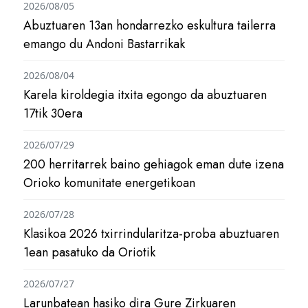
2026/08/05
Abuztuaren 13an hondarrezko eskultura tailerra
emango du Andoni Bastarrikak
2026/08/04
Karela kiroldegia itxita egongo da abuztuaren
17tik 30era
2026/07/29
200 herritarrek baino gehiagok eman dute izena
Orioko komunitate energetikoan
2026/07/28
Klasikoa 2026 txirrindularitza-proba abuztuaren
1ean pasatuko da Oriotik
2026/07/27
Larunbatean hasiko dira Gure Zirkuaren