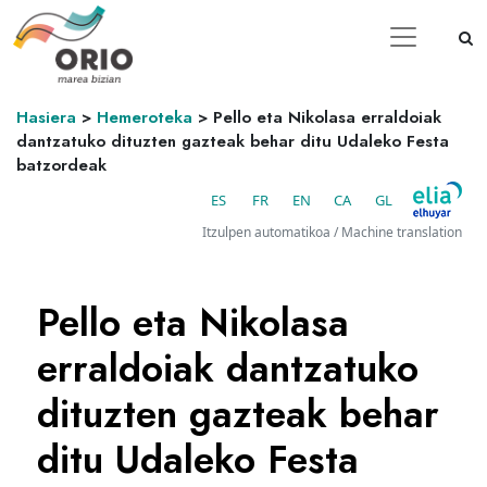
Hasiera
>
Hemeroteka
>
Pello eta Nikolasa erraldoiak
dantzatuko dituzten gazteak behar ditu Udaleko Festa
batzordeak
ES
FR
EN
CA
GL
Itzulpen automatikoa / Machine translation
Pello eta Nikolasa
erraldoiak dantzatuko
dituzten gazteak behar
ditu Udaleko Festa