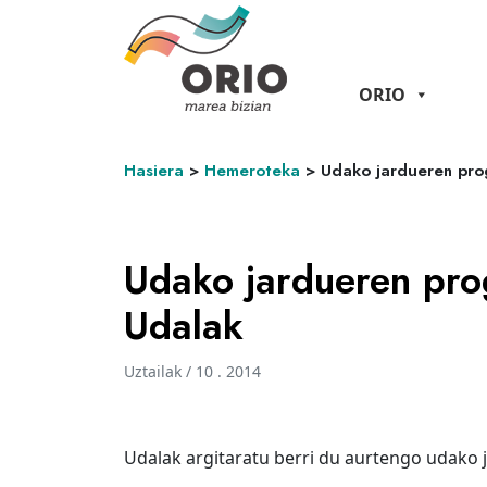
ORIO
Hasiera
>
Hemeroteka
>
Udako jardueren pro
Udako jardueren pro
Udalak
Uztailak / 10 . 2014
Udalak argitaratu berri du aurtengo udako