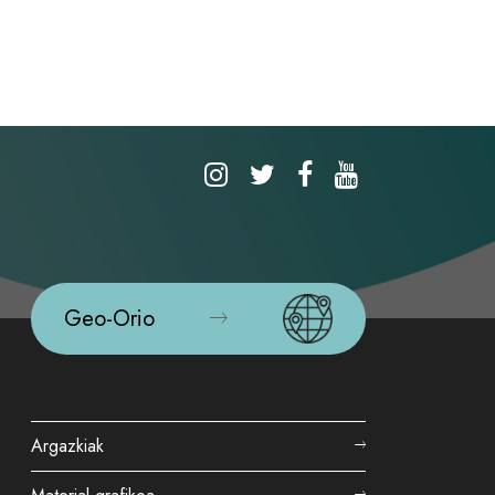
Geo-Orio
Argazkiak