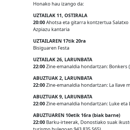
Honako hau izango da:
UZTAILAK 11, OSTIRALA
20:00
Ahotsa eta gitarra kontzertua Salatxo 
Azpiazu kantaria
UZTAILAREN 17tik 20ra
Bisiguaren Festa
UZTAILAK 26, LARUNBATA
22:00
Zine-emanaldia hondartzan: Bonkers 
ABUZTUAK 2, LARUNBATA
22:00
Zine-emanaldia hondartzan: La llave m
ABUZTUAK 9, LARUNBATA
22:00
Zine-emanaldia hondartzan: Luke eta 
ABUZTUAREN 10etik 16ra (biak barne)
22:00
Barku-irteerak, Donostiako suak ikuste
turismo bulegoan 943 835 565)