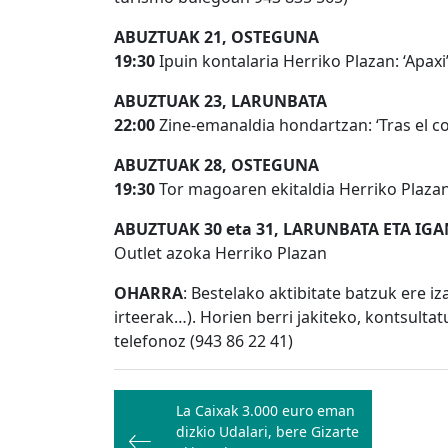
ABUZTUAK 21, OSTEGUNA
19:30
Ipuin kontalaria Herriko Plazan: ‘Apaxi
ABUZTUAK 23, LARUNBATA
22:00
Zine-emanaldia hondartzan: ‘Tras el co
ABUZTUAK 28, OSTEGUNA
19:30
Tor magoaren ekitaldia Herriko Plaza
ABUZTUAK 30 eta 31, LARUNBATA ETA IG
Outlet azoka Herriko Plazan
OHARRA
: Bestelako aktibitate batzuk ere i
irteerak…). Horien berri jakiteko, kontsulta
telefonoz (943 86 22 41)
Bidalketetan
La Caixak 3.000 euro eman
zehar
dizkio Udalari, bere Gizarte