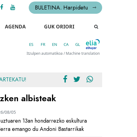
BULETINA. Harpidetu
AGENDA
GUK ORIORI
ES
FR
EN
CA
GL
Itzulpen automatikoa / Machine translation
ARTEKATU!
zken albisteak
26/08/05
uztuaren 13an hondarrezko eskultura
ilerra emango du Andoni Bastarrikak