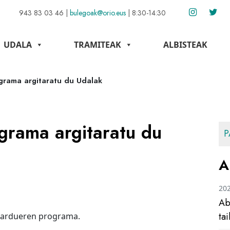
943 83 03 46
|
bulegoak@orio.eus
|
8:30-14:30
UDALA
TRAMITEAK
ALBISTEAK
grama argitaratu du Udalak
grama argitaratu du
P
A
20
Ab
ta
 jardueren programa.