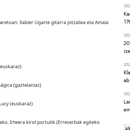
20
Ka
17
aretoan: Xabier Ugarte gitarra jotzailea eta Amaia
20
20
iz
20
(euskaraz)
Kl
ab
ágica (gaztelaniaz)
20
La
Lucy (euskaraz)
em
ko. Irteera kirol portutik (Erreserbak egiteko
Al