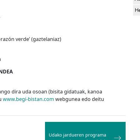
He
’
razón verde’ (gaztelaniaz)
n
ANDEA
zango dira uda osoan (bisita gidatuak, kanoa
tu
www.begi-bistan.com
webgunea edo deitu
Udako jardueren programa