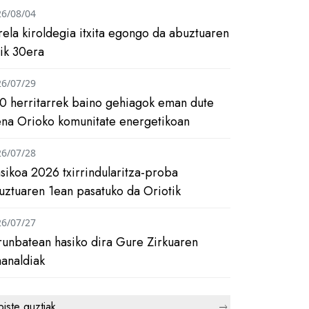
26/08/04
rela kiroldegia itxita egongo da abuztuaren
tik 30era
26/07/29
0 herritarrek baino gehiagok eman dute
ena Orioko komunitate energetikoan
26/07/28
asikoa 2026 txirrindularitza-proba
uztuaren 1ean pasatuko da Oriotik
26/07/27
runbatean hasiko dira Gure Zirkuaren
analdiak
biste guztiak