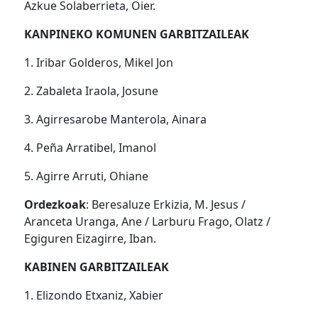
Azkue Solaberrieta, Oier.
KANPINEKO KOMUNEN GARBITZAILEAK
1. Iribar Golderos, Mikel Jon
2. Zabaleta Iraola, Josune
3. Agirresarobe Manterola, Ainara
4. Peña Arratibel, Imanol
5. Agirre Arruti, Ohiane
Ordezkoak
: Beresaluze Erkizia, M. Jesus /
Aranceta Uranga, Ane / Larburu Frago, Olatz /
Egiguren Eizagirre, Iban.
KABINEN GARBITZAILEAK
1. Elizondo Etxaniz, Xabier