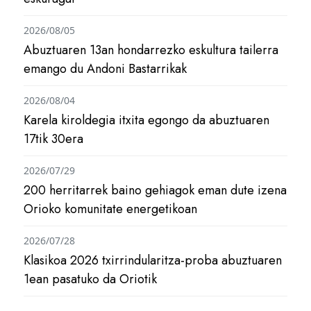
2026/08/05
Abuztuaren 13an hondarrezko eskultura tailerra
emango du Andoni Bastarrikak
2026/08/04
Karela kiroldegia itxita egongo da abuztuaren
17tik 30era
2026/07/29
200 herritarrek baino gehiagok eman dute izena
Orioko komunitate energetikoan
2026/07/28
Klasikoa 2026 txirrindularitza-proba abuztuaren
1ean pasatuko da Oriotik