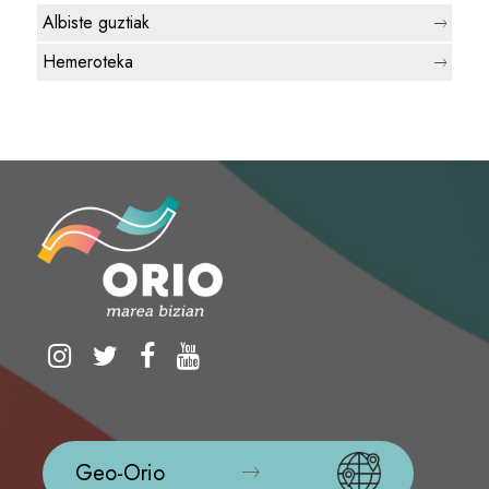
Albiste guztiak
Hemeroteka
Geo-Orio