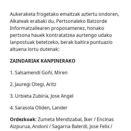
Aukeraketa frogetako emaitzak aztertu ondoren,
Alkateak erabaki du, Pertsonaleko Batzorde
Informatzailearen proposamenez, honako
pertsona hauek kontratatzea aurtengo udako
lanpostuak betetzeko, berak baitira puntuazio
altuena lortu dutenak:
ZAINDARIAK KANPINERAKO
1. Salsamendi Goñi, Miren
2. Jauregi Otegi, Aritz
3. Urbieta Zubiria, Jose Angel
4. Sarasola Oliden, Lander
Ordezkoak
: Zumeta Mendizabal, Iker / Encinas
Aizpurua, Andoni / Sagarna Balerdi, Jose Felix /