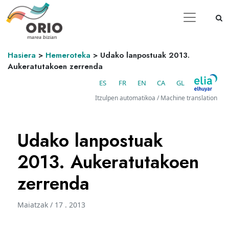
Hasiera
>
Hemeroteka
>
Udako lanpostuak 2013.
Aukeratutakoen zerrenda
ES
FR
EN
CA
GL
Itzulpen automatikoa / Machine translation
Udako lanpostuak
2013. Aukeratutakoen
zerrenda
Maiatzak / 17 . 2013