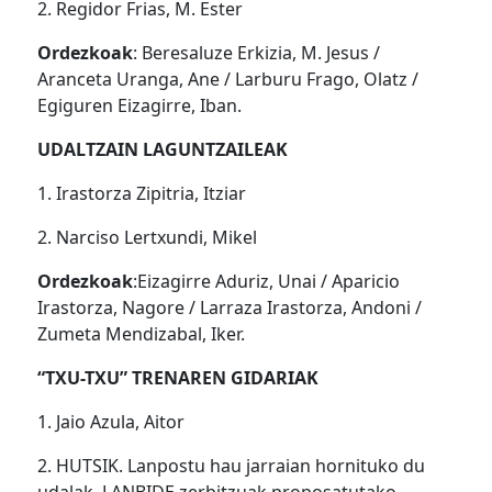
2. Regidor Frias, M. Ester
Ordezkoak
: Beresaluze Erkizia, M. Jesus /
Aranceta Uranga, Ane / Larburu Frago, Olatz /
Egiguren Eizagirre, Iban.
UDALTZAIN LAGUNTZAILEAK
1. Irastorza Zipitria, Itziar
2. Narciso Lertxundi, Mikel
Ordezkoak
:Eizagirre Aduriz, Unai / Aparicio
Irastorza, Nagore / Larraza Irastorza, Andoni /
Zumeta Mendizabal, Iker.
“TXU-TXU” TRENAREN GIDARIAK
1. Jaio Azula, Aitor
2. HUTSIK. Lanpostu hau jarraian hornituko du