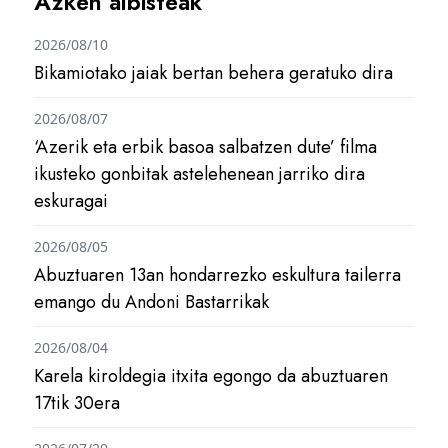
Azken albisteak
2026/08/10
Bikamiotako jaiak bertan behera geratuko dira
2026/08/07
‘Azerik eta erbik basoa salbatzen dute’ filma
ikusteko gonbitak astelehenean jarriko dira
eskuragai
2026/08/05
Abuztuaren 13an hondarrezko eskultura tailerra
emango du Andoni Bastarrikak
2026/08/04
Karela kiroldegia itxita egongo da abuztuaren
17tik 30era