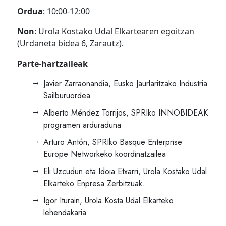
Ordua
: 10:00-12:00
Non
: Urola Kostako Udal Elkartearen egoitzan
(Urdaneta bidea 6, Zarautz).
Parte-hartzaileak
Javier Zarraonandia, Eusko Jaurlaritzako Industria
Sailburuordea
Alberto Méndez Torrijos, SPRIko INNOBIDEAK
programen arduraduna
Arturo Antón, SPRIko Basque Enterprise
Europe Networkeko koordinatzailea
Eli Uzcudun eta Idoia Etxarri, Urola Kostako Udal
Elkarteko Enpresa Zerbitzuak.
Igor Iturain, Urola Kosta Udal Elkarteko
lehendakaria