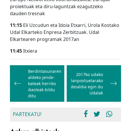
proiektuak eta diru-laguntzak ezagutzeko
dauden tresnak
11:15
Eli Uzcudun eta Idoia Etxarri, Urola Kostako
Udal Elkarteko Enpresa Zerbitzuak. Udal
Elkartearen programak 2017an
11:45
Itxiera
Bidalketetan
zehar
Berdintasunaren
2017ko udako
aldeko jende-
nabigatu
lanpostuetarako
kateak herriko
deialdia egin du
ikasleak bildu
Udalak
ditu
PARTEKATU!