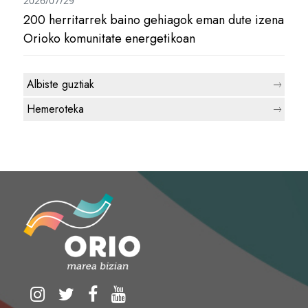
2026/07/29
200 herritarrek baino gehiagok eman dute izena
Orioko komunitate energetikoan
Albiste guztiak
Hemeroteka