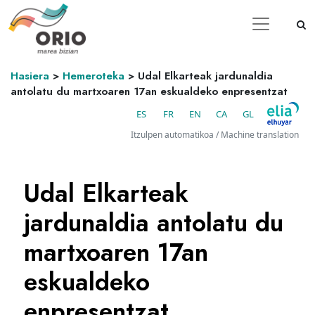
Hasiera
>
Hemeroteka
>
Udal Elkarteak jardunaldia
antolatu du martxoaren 17an eskualdeko enpresentzat
ES
FR
EN
CA
GL
Itzulpen automatikoa / Machine translation
Udal Elkarteak
jardunaldia antolatu du
martxoaren 17an
eskualdeko
enpresentzat