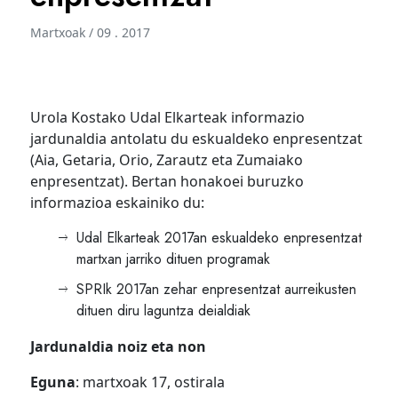
Martxoak / 09 . 2017
Urola Kostako Udal Elkarteak informazio
jardunaldia antolatu du eskualdeko enpresentzat
(Aia, Getaria, Orio, Zarautz eta Zumaiako
enpresentzat). Bertan honakoei buruzko
informazioa eskainiko du:
Udal Elkarteak 2017an eskualdeko enpresentzat
martxan jarriko dituen programak
SPRIk 2017an zehar enpresentzat aurreikusten
dituen diru laguntza deialdiak
Jardunaldia noiz eta non
Eguna
: martxoak 17, ostirala