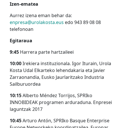
Izen-ematea
Aurrez izena eman behar da:
enpresa@urolakosta.eus
edo 943 89 08 08
telefonoan
Egitaraua
9:45
Harrera parte hartzaileei
10:00
Irekiera instituzionala. Igor Iturain, Urola
Kosta Udal Elkarteko lehendakaria eta Javier
Zarraonandia, Eusko Jaurlaritzako Industria
Sailburuordea
10:15
Alberto Méndez Torrijos, SPRIko
INNOBIDEAK programen arduraduna. Enpresei
laguntzak 2017
10:45
Arturo Antón, SPRIko Basque Enterprise
Europe Networkeko koordinatzailea. Europar