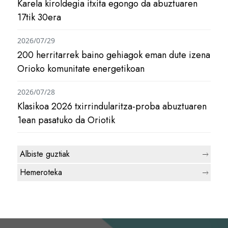
Karela kiroldegia itxita egongo da abuztuaren
17tik 30era
2026/07/29
200 herritarrek baino gehiagok eman dute izena
Orioko komunitate energetikoan
2026/07/28
Klasikoa 2026 txirrindularitza-proba abuztuaren
1ean pasatuko da Oriotik
Albiste guztiak
Hemeroteka