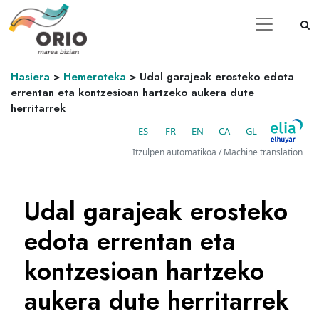
Hasiera
>
Hemeroteka
>
Udal garajeak erosteko edota
errentan eta kontzesioan hartzeko aukera dute
herritarrek
ES
FR
EN
CA
GL
Itzulpen automatikoa / Machine translation
Udal garajeak erosteko
edota errentan eta
kontzesioan hartzeko
aukera dute herritarrek