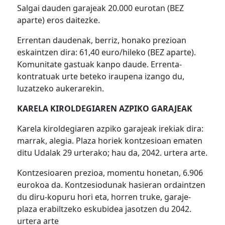
Salgai dauden garajeak 20.000 eurotan (BEZ
aparte) eros daitezke.
Errentan daudenak, berriz, honako prezioan
eskaintzen dira: 61,40 euro/hileko (BEZ aparte).
Komunitate gastuak kanpo daude. Errenta-
kontratuak urte beteko iraupena izango du,
luzatzeko aukerarekin.
KARELA KIROLDEGIAREN AZPIKO GARAJEAK
Karela kiroldegiaren azpiko garajeak irekiak dira:
marrak, alegia. Plaza horiek kontzesioan ematen
ditu Udalak 29 urterako; hau da, 2042. urtera arte.
Kontzesioaren prezioa, momentu honetan, 6.906
eurokoa da. Kontzesiodunak hasieran ordaintzen
du diru-kopuru hori eta, horren truke, garaje-
plaza erabiltzeko eskubidea jasotzen du 2042.
urtera arte