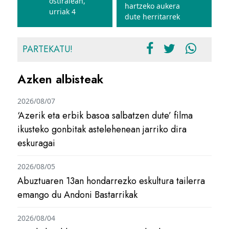
ostiralean,
hartzeko aukera
urriak 4
dute herritarrek
PARTEKATU!
Azken albisteak
2026/08/07
‘Azerik eta erbik basoa salbatzen dute’ filma
ikusteko gonbitak astelehenean jarriko dira
eskuragai
2026/08/05
Abuztuaren 13an hondarrezko eskultura tailerra
emango du Andoni Bastarrikak
2026/08/04