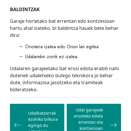
BALDINTZAK
Garaje horietako bat errentan edo kontzesioan
hartu ahal izateko, bi baldintza hauek bete behar
dira:
Oriotarra izatea edo Orion lan egitea
Udalarekin zorrik ez izatea.
Udalaren garajeetako bat erosi edota erabili nahi
dutenek udaletxeko bulego teknikora jo behar
dute, informazioa jasotzeko eta tramiteak
bideratzeko.
Bidalketetan
zehar
Udal garajeak
Udalbatzarrak
erosteko edota
nabigatu
ezohiko bilkura
errentan eta
egingo du
kontzesioan