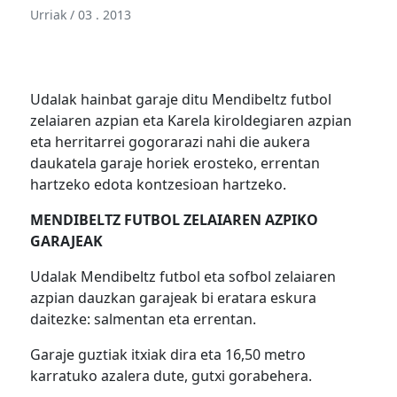
Urriak / 03 . 2013
Udalak hainbat garaje ditu Mendibeltz futbol
zelaiaren azpian eta Karela kiroldegiaren azpian
eta herritarrei gogorarazi nahi die aukera
daukatela garaje horiek erosteko, errentan
hartzeko edota kontzesioan hartzeko.
MENDIBELTZ FUTBOL ZELAIAREN AZPIKO
GARAJEAK
Udalak Mendibeltz futbol eta sofbol zelaiaren
azpian dauzkan garajeak bi eratara eskura
daitezke: salmentan eta errentan.
Garaje guztiak itxiak dira eta 16,50 metro
karratuko azalera dute, gutxi gorabehera.