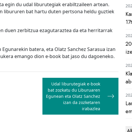
 egin du udal liburutegiak erabiltzaileen artean.
20
an libururen bat hartu duten pertsona heldu guztiek
Ka
17
n duen zerbitzua ezagutaraztea da eta herritarrak
20
20
n Egunarekin batera, eta Olatz Sanchez Sarasua izan
iz
o aukera emango dion e-book bat jaso du dagoeneko.
20
Kl
ab
Udal liburutegiak e-book
bat zozkatu du Liburuaren
20
Egunean eta Olatz Sanchez
izan da zozketaren
La
irabazlea
em
Al