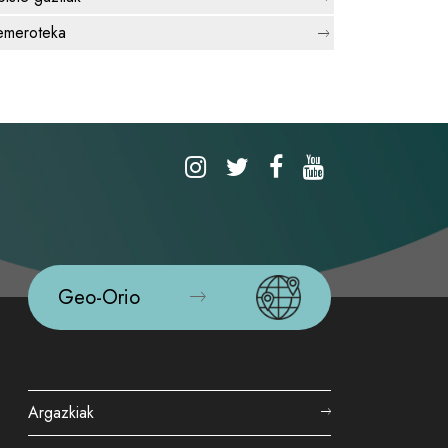
meroteka
Geo-Orio
Argazkiak