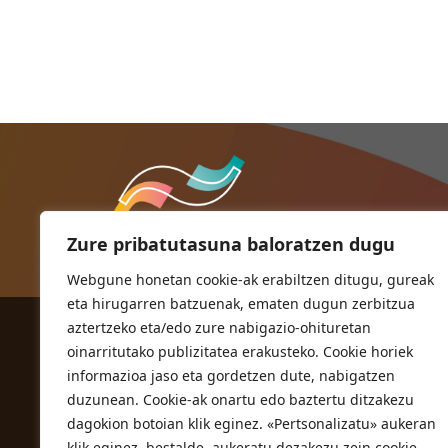
Zure pribatutasuna baloratzen dugu
Webgune honetan cookie-ak erabiltzen ditugu, gureak
eta hirugarren batzuenak, ematen dugun zerbitzua
aztertzeko eta/edo zure nabigazio-ohituretan
ORIOKO UDALA
oinarritutako publizitatea erakusteko. Cookie horiek
Herriko plaza,1
informazioa jaso eta gordetzen dute, nabigatzen
20810 Orio (Gipuzkoa)
duzunean. Cookie-ak onartu edo baztertu ditzakezu
T. 943 83 03 46
dagokion botoian klik eginez. «Pertsonalizatu» aukeran
klik eginez, bestalde, aukeratu dezakezu zein cookie