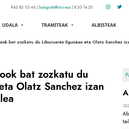
943 83 03 46
|
bulegoak@orio.eus
|
8:30-14:30
UDALA
TRAMITEAK
ALBISTEAK
book bat zozkatu du Liburuaren Egunean eta Olatz Sanchez iz
book bat zozkatu du
P
eta Olatz Sanchez izan
A
lea
20
Ab
ta