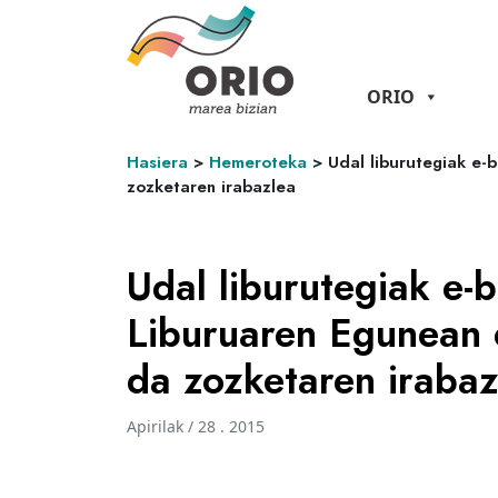
ORIO
Hasiera
>
Hemeroteka
>
Udal liburutegiak e-
zozketaren irabazlea
Udal liburutegiak e-
Liburuaren Egunean 
da zozketaren irabaz
Apirilak / 28 . 2015