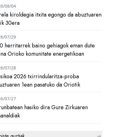
26/08/04
rela kiroldegia itxita egongo da abuztuaren
tik 30era
26/07/29
0 herritarrek baino gehiagok eman dute
ena Orioko komunitate energetikoan
26/07/28
asikoa 2026 txirrindularitza-proba
uztuaren 1ean pasatuko da Oriotik
26/07/27
runbatean hasiko dira Gure Zirkuaren
analdiak
biste guztiak