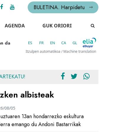
BULETINA. Harpidetu
AGENDA
GUK ORIORI
an da
ES
FR
EN
CA
GL
Itzulpen automatikoa / Machine translation
ARTEKATU!
zken albisteak
26/08/05
uztuaren 13an hondarrezko eskultura
ilerra emango du Andoni Bastarrikak