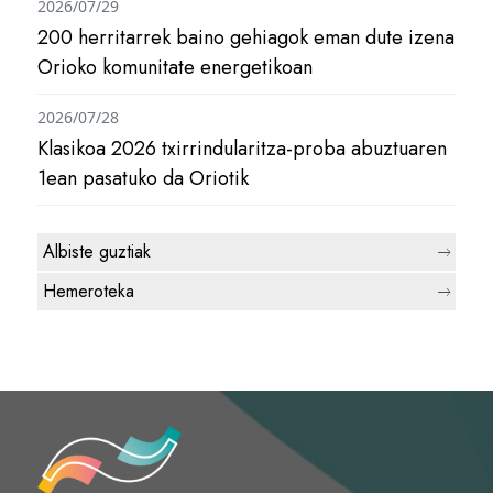
2026/07/29
200 herritarrek baino gehiagok eman dute izena
Orioko komunitate energetikoan
2026/07/28
Klasikoa 2026 txirrindularitza-proba abuztuaren
1ean pasatuko da Oriotik
Albiste guztiak
Hemeroteka