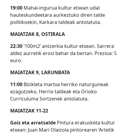
19:00
Mahai-ingurua kultur etxean udal
hauteskundeetara aurkeztuko diren talde
politikoekin, Karkara taldeak antolatuta.
MAIATZAK 8, OSTIRALA
22:30
‘100m2’ antzerkia kultur etxean. Sarrera
aldez aurretik erosi behar da bertan. Prezioa: 5
euro.
MAIATZAK 9, LARUNBATA
11:00
Bizikleta martxa herriko naturguneak
ezagutzeko, Herrio taldeak eta Orioko
Curriculuma Sortzenek antolatuta.
MAIATZAK 11-22
Goiz eta arratsalde
Pintura erakusketa kultur
etxean: Juan Mari Olaizola pintorearen ‘Artetik