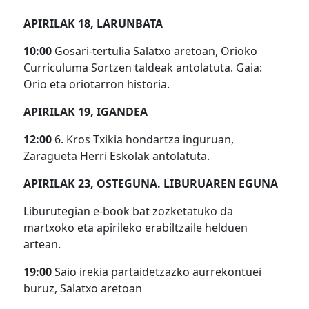
APIRILAK 18, LARUNBATA
10:00
Gosari-tertulia Salatxo aretoan, Orioko
Curriculuma Sortzen taldeak antolatuta. Gaia:
Orio eta oriotarron historia.
APIRILAK 19, IGANDEA
12:00
6. Kros Txikia hondartza inguruan,
Zaragueta Herri Eskolak antolatuta.
APIRILAK 23, OSTEGUNA. LIBURUAREN EGUNA
Liburutegian e-book bat zozketatuko da
martxoko eta apirileko erabiltzaile helduen
artean.
19:00
Saio irekia partaidetzazko aurrekontuei
buruz, Salatxo aretoan