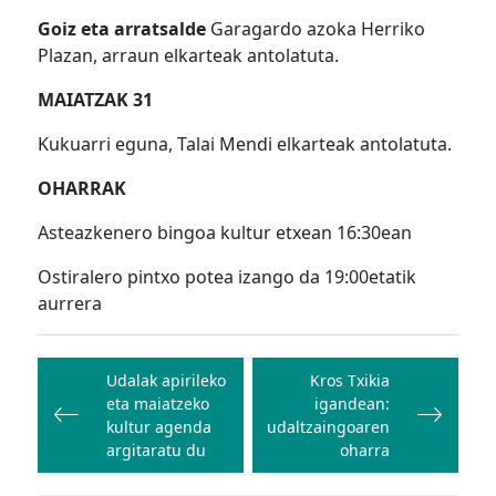
Goiz eta arratsalde
Garagardo azoka Herriko
Plazan, arraun elkarteak antolatuta.
MAIATZAK 31
Kukuarri eguna, Talai Mendi elkarteak antolatuta.
OHARRAK
Asteazkenero bingoa kultur etxean 16:30ean
Ostiralero pintxo potea izango da 19:00etatik
aurrera
Bidalketetan
zehar
Udalak apirileko
Kros Txikia
eta maiatzeko
igandean:
nabigatu
kultur agenda
udaltzaingoaren
argitaratu du
oharra