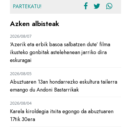
PARTEKATU!
Azken albisteak
2026/08/07
‘Azerik eta erbik basoa salbatzen dute’ filma
ikusteko gonbitak astelehenean jarriko dira
eskuragai
2026/08/05
Abuztuaren 13an hondarrezko eskultura tailerra
emango du Andoni Bastarrikak
2026/08/04
Karela kiroldegia itxita egongo da abuztuaren
17tik 30era