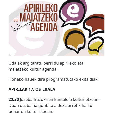
Udalak argitaratu berri du apirileko eta
maiatzeko kultur agenda.
Honako hauek dira programatutako ekitaldiak:
APIRILAK 17, OSTIRALA
22:30
Joseba Irazokiren kantaldia kultur etxean.
Doan da, baina gonbita aldez aurretik hartu
behar da kultur etxean.