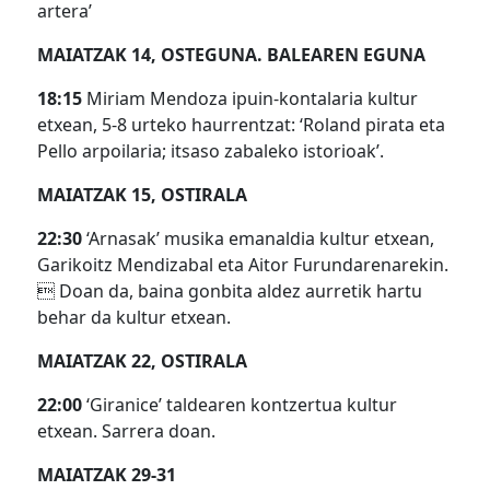
artera’
MAIATZAK 14, OSTEGUNA. BALEAREN EGUNA
18:15
Miriam Mendoza ipuin-kontalaria kultur
etxean, 5-8 urteko haurrentzat: ‘Roland pirata eta
Pello arpoilaria; itsaso zabaleko istorioak’.
MAIATZAK 15, OSTIRALA
22:30
‘Arnasak’ musika emanaldia kultur etxean,
Garikoitz Mendizabal eta Aitor Furundarenarekin.
 Doan da, baina gonbita aldez aurretik hartu
behar da kultur etxean.
MAIATZAK 22, OSTIRALA
22:00
‘Giranice’ taldearen kontzertua kultur
etxean. Sarrera doan.
MAIATZAK 29-31