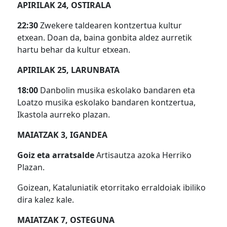
APIRILAK 24, OSTIRALA
22:30
Zwekere taldearen kontzertua kultur
etxean. Doan da, baina gonbita aldez aurretik
hartu behar da kultur etxean.
APIRILAK 25, LARUNBATA
18:00
Danbolin musika eskolako bandaren eta
Loatzo musika eskolako bandaren kontzertua,
Ikastola aurreko plazan.
MAIATZAK 3, IGANDEA
Goiz eta arratsalde
Artisautza azoka Herriko
Plazan.
Goizean, Kataluniatik etorritako erraldoiak ibiliko
dira kalez kale.
MAIATZAK 7, OSTEGUNA