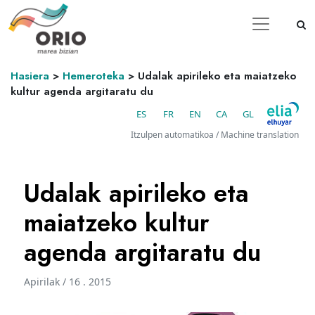
Hasiera
>
Hemeroteka
>
Udalak apirileko eta maiatzeko
kultur agenda argitaratu du
ES
FR
EN
CA
GL
Itzulpen automatikoa / Machine translation
Udalak apirileko eta
maiatzeko kultur
agenda argitaratu du
Apirilak / 16 . 2015