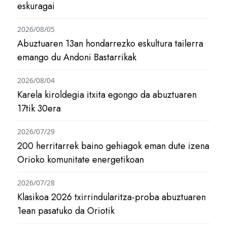
eskuragai
2026/08/05
Abuztuaren 13an hondarrezko eskultura tailerra
emango du Andoni Bastarrikak
2026/08/04
Karela kiroldegia itxita egongo da abuztuaren
17tik 30era
2026/07/29
200 herritarrek baino gehiagok eman dute izena
Orioko komunitate energetikoan
2026/07/28
Klasikoa 2026 txirrindularitza-proba abuztuaren
1ean pasatuko da Oriotik