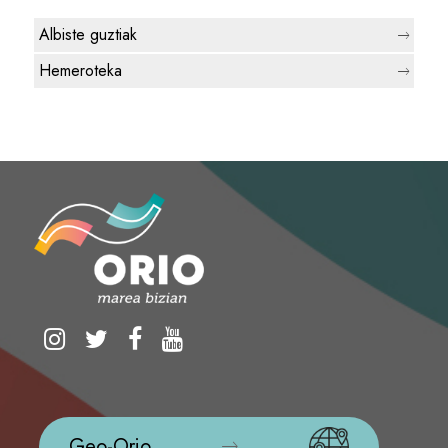
Albiste guztiak
Hemeroteka
Geo-Orio