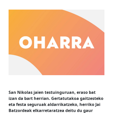
San Nikolas jaien testuinguruan, eraso bat
izan da bart herrian. Gertatutakoa gaitzesteko
eta festa seguruak aldarrikatzeko, herriko Jai
Batzordeak elkarretaratzea deitu du gaur