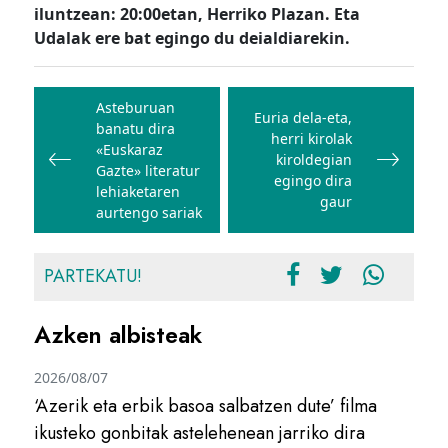
iluntzean: 20:00etan, Herriko Plazan. Eta
Udalak ere bat egingo du deialdiarekin.
Bidalketetan
zehar
Asteburuan
Euria dela-eta,
banatu dira
nabigatu
herri kirolak
«Euskaraz
kiroldegian
Gazte» literatur
egingo dira
lehiaketaren
gaur
aurtengo sariak
PARTEKATU!
Azken albisteak
2026/08/07
‘Azerik eta erbik basoa salbatzen dute’ filma
ikusteko gonbitak astelehenean jarriko dira