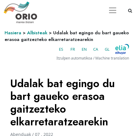
Hasiera
>
Albisteak
>
Udalak bat egingo du bart gaueko
erasoa gaitzezteko elkarretaratzearekin
ES
FR
EN
CA
GL
Itzulpen automatikoa / Machine translation
Udalak bat egingo du
bart gaueko erasoa
gaitzezteko
elkarretaratzearekin
Abenduak / 07 . 2022