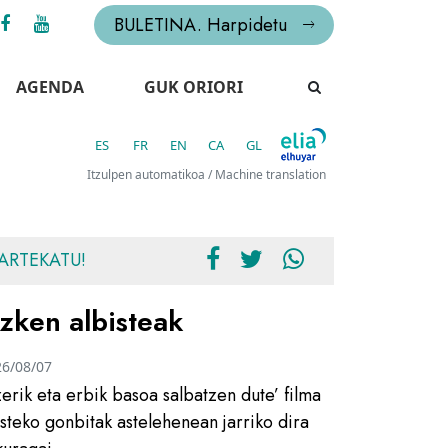
BULETINA. Harpidetu
AGENDA
GUK ORIORI
ES
FR
EN
CA
GL
Itzulpen automatikoa / Machine translation
ARTEKATU!
zken albisteak
26/08/07
zerik eta erbik basoa salbatzen dute’ filma
usteko gonbitak astelehenean jarriko dira