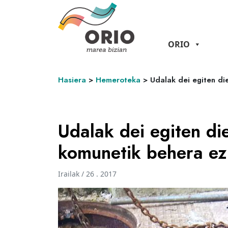
ORIO
Hasiera
>
Hemeroteka
>
Udalak dei egiten die
Udalak dei egiten die 
komunetik behera ez
Irailak / 26 . 2017