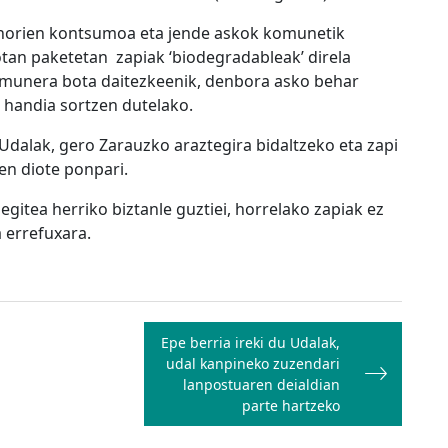
 horien kontsumoa eta jende askok komunetik
otan paketetan zapiak ‘biodegradableak’ direla
komunera bota daitezkeenik, denbora asko behar
 handia sortzen dutelako.
 Udalak, gero Zarauzko araztegira bidaltzeko eta zapi
ten diote ponpari.
egitea herriko biztanle guztiei, horrelako zapiak ez
 errefuxara.
Epe berria ireki du Udalak,
udal kanpineko zuzendari
lanpostuaren deialdian
parte hartzeko