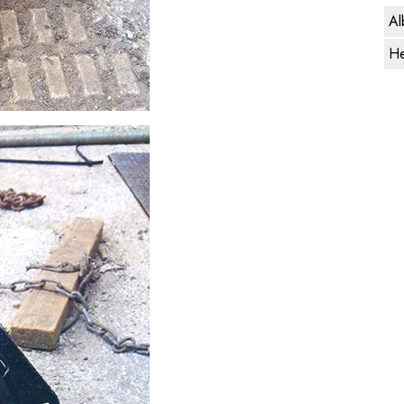
Al
He