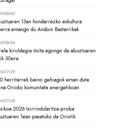
kuragai
26/08/05
uztuaren 13an hondarrezko eskultura
ilerra emango du Andoni Bastarrikak
26/08/04
rela kiroldegia itxita egongo da abuztuaren
tik 30era
26/07/29
0 herritarrek baino gehiagok eman dute
ena Orioko komunitate energetikoan
26/07/28
asikoa 2026 txirrindularitza-proba
uztuaren 1ean pasatuko da Oriotik