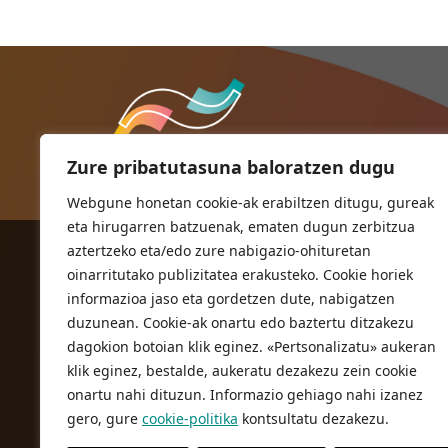
Zure pribatutasuna baloratzen dugu
Webgune honetan cookie-ak erabiltzen ditugu, gureak
eta hirugarren batzuenak, ematen dugun zerbitzua
aztertzeko eta/edo zure nabigazio-ohituretan
ORIOKO UDALA
oinarritutako publizitatea erakusteko. Cookie horiek
Herriko plaza,1
informazioa jaso eta gordetzen dute, nabigatzen
20810 Orio (Gipuzkoa)
duzunean. Cookie-ak onartu edo baztertu ditzakezu
T. 943 83 03 46
dagokion botoian klik eginez. «Pertsonalizatu» aukeran
klik eginez, bestalde, aukeratu dezakezu zein cookie
bulegoak@orio.eus
onartu nahi dituzun. Informazio gehiago nahi izanez
gero, gure
cookie-politika
kontsultatu dezakezu.