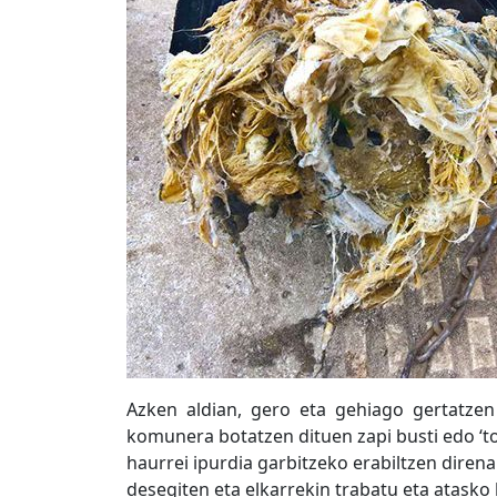
Azken aldian, gero eta gehiago gertatzen
komunera botatzen dituen zapi busti edo ‘toal
haurrei ipurdia garbitzeko erabiltzen direna
desegiten eta elkarrekin trabatu eta atasko 