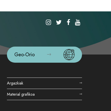
Geo-Orio
Argazkiak
Material grafikoa