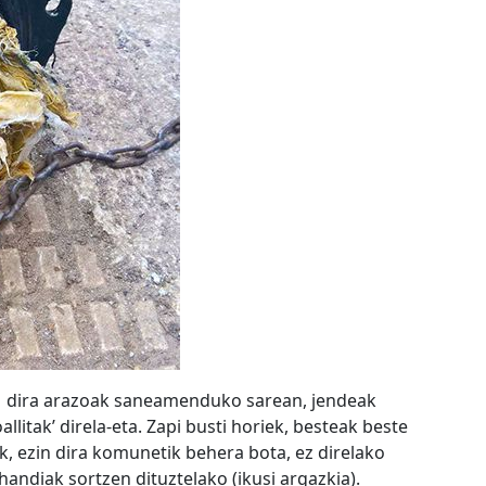
 dira arazoak saneamenduko sarean, jendeak
litak’ direla-eta. Zapi busti horiek, besteak beste
k, ezin dira komunetik behera bota, ez direlako
handiak sortzen dituztelako (ikusi argazkia).