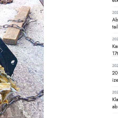
es
20
Ab
ta
20
Ka
17
20
20
iz
20
Kl
ab