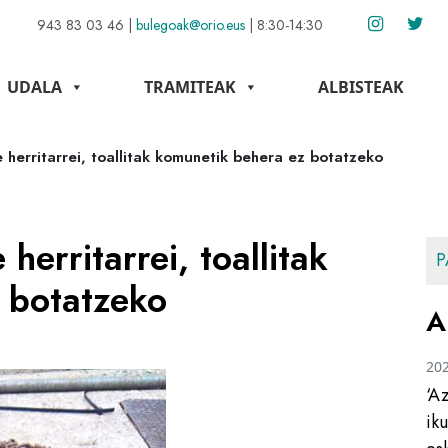
943 83 03 46
|
bulegoak@orio.eus
|
8:30-14:30
UDALA
TRAMITEAK
ALBISTEAK
 herritarrei, toallitak komunetik behera ez botatzeko
herritarrei, toallitak
P
 botatzeko
A
20
‘A
ik