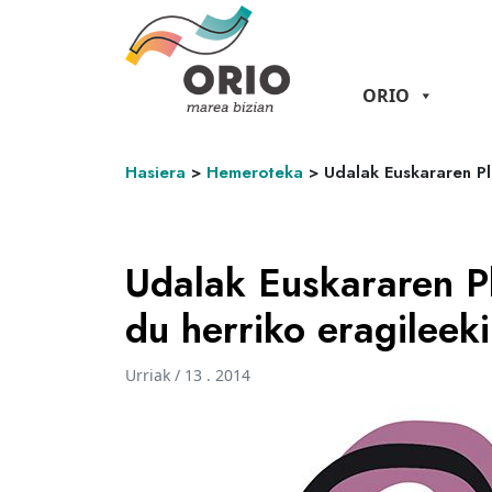
ORIO
Hasiera
>
Hemeroteka
>
Udalak Euskararen Pl
Udalak Euskararen P
du herriko eragileek
Urriak / 13 . 2014