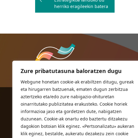
nabigatu
herriko eragileekin batera
Zure pribatutasuna baloratzen dugu
Webgune honetan cookie-ak erabiltzen ditugu, gureak
eta hirugarren batzuenak, ematen dugun zerbitzua
aztertzeko eta/edo zure nabigazio-ohituretan
ORIOKO UDALA
oinarritutako publizitatea erakusteko. Cookie horiek
Herriko plaza,1
informazioa jaso eta gordetzen dute, nabigatzen
20810 Orio (Gipuzkoa)
duzunean. Cookie-ak onartu edo baztertu ditzakezu
T. 943 83 03 46
dagokion botoian klik eginez. «Pertsonalizatu» aukeran
klik eginez, bestalde, aukeratu dezakezu zein cookie
bulegoak@orio.eus