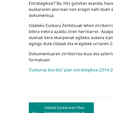
Estrategikoa’? Ba, hitz gutxitan esanda, ha
euskararen alorrean non eragin nahi duen 
dokumentua.
Udaleko Euskara Zerbitzuak lehen zirriborro
bilera irekira azaldu ziren herritarrei. Aza
duenak bere ekarpenak egiteko aukera izan 
egingo dute Udalak eta eragileek urriaren 2
Dokumentuaren zirriborroa ikusi eta azter
formatuan:
‘Euskaraz bizi-bizi’ plan estrategikoa (2014-
Bidalketetan
Udalak Euskararen Plan
zehar
Estrategikoa landuko du