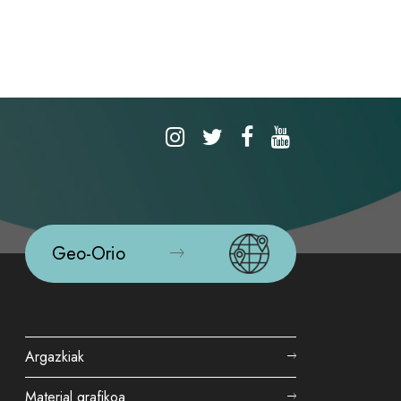
Geo-Orio
Argazkiak
Material grafikoa