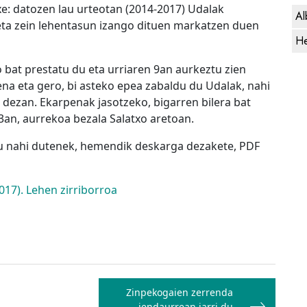
uxe: datozen lau urteotan (2014-2017) Udalak
Al
eta zein lehentasun izango dituen markatzen duen
He
 bat prestatu du eta urriaren 9an aurkeztu zien
lpena eta gero, bi asteko epea zabaldu du Udalak, nahi
dezan. Ekarpenak jasotzeko, bigarren bilera bat
3an, aurrekoa bezala Salatxo aretoan.
tu nahi dutenek, hemendik deskarga dezakete, PDF
2017). Lehen zirriborroa
Zinpekogaien zerrenda
jendaurrean jarri du