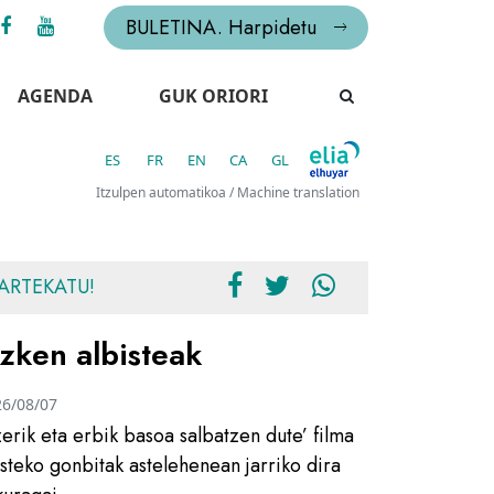
BULETINA. Harpidetu
AGENDA
GUK ORIORI
ES
FR
EN
CA
GL
Itzulpen automatikoa / Machine translation
ARTEKATU!
zken albisteak
26/08/07
zerik eta erbik basoa salbatzen dute’ filma
usteko gonbitak astelehenean jarriko dira