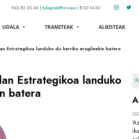
943 83 03 46
|
bulegoak@orio.eus
|
8:30-14:30
UDALA
TRAMITEAK
ALBISTEAK
an Estrategikoa landuko du herriko eragileekin batera
lan Estrategikoa landuko
P
in batera
A
20
‘A
ik