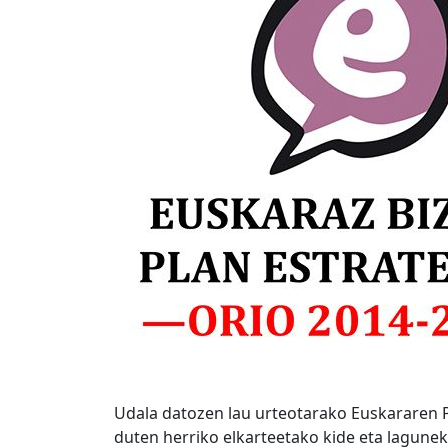
Udala datozen lau urteotarako Euskararen Pl
duten herriko elkarteetako kide eta lagunek