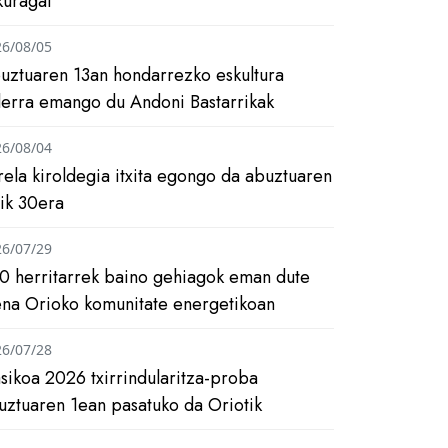
kuragai
26/08/05
uztuaren 13an hondarrezko eskultura
ilerra emango du Andoni Bastarrikak
26/08/04
rela kiroldegia itxita egongo da abuztuaren
tik 30era
26/07/29
0 herritarrek baino gehiagok eman dute
ena Orioko komunitate energetikoan
26/07/28
asikoa 2026 txirrindularitza-proba
uztuaren 1ean pasatuko da Oriotik