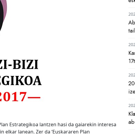
es
20
Ab
ta
20
Ka
17
20
20
iz
20
Kl
ab
an Estrategikoa lantzen hasi da gaiarekin interesa
in elkar lanean. Zer da ‘Euskararen Plan