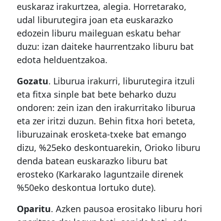
euskaraz irakurtzea, alegia. Horretarako,
udal liburutegira joan eta euskarazko
edozein liburu maileguan eskatu behar
duzu: izan daiteke haurrentzako liburu bat
edota helduentzakoa.
Gozatu
. Liburua irakurri, liburutegira itzuli
eta fitxa sinple bat bete beharko duzu
ondoren: zein izan den irakurritako liburua
eta zer iritzi duzun. Behin fitxa hori beteta,
liburuzainak erosketa-txeke bat emango
dizu, %25eko deskontuarekin, Orioko liburu
denda batean euskarazko liburu bat
erosteko (Karkarako laguntzaile direnek
%50eko deskontua lortuko dute).
Oparitu
. Azken pausoa erositako liburu hori