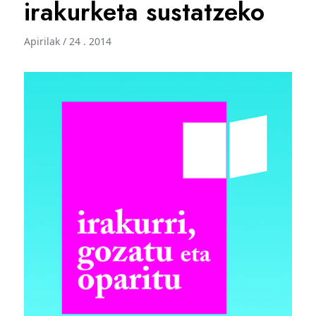
irakurketa sustatzeko
Apirilak / 24 . 2014