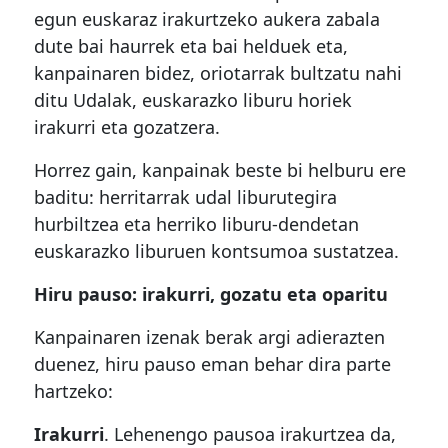
egun euskaraz irakurtzeko aukera zabala
dute bai haurrek eta bai helduek eta,
kanpainaren bidez, oriotarrak bultzatu nahi
ditu Udalak, euskarazko liburu horiek
irakurri eta gozatzera.
Horrez gain, kanpainak beste bi helburu ere
baditu: herritarrak udal liburutegira
hurbiltzea eta herriko liburu-dendetan
euskarazko liburuen kontsumoa sustatzea.
Hiru pauso: irakurri, gozatu eta oparitu
Kanpainaren izenak berak argi adierazten
duenez, hiru pauso eman behar dira parte
hartzeko:
Irakurri
. Lehenengo pausoa irakurtzea da,