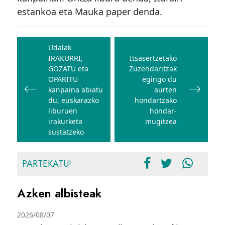
estankoa eta Mauka paper denda.
Bidalketetan
zehar
Udalak
IRAKURRI,
Itsasertzetako
nabigatu
GOZATU eta
Zuzendaritzak
OPARITU
egingo du
kanpaina abiatu
aurten
du, euskarazko
hondartzako
liburuen
hondar-
irakurketa
mugitzea
sustatzeko
PARTEKATU!
Azken albisteak
2026/08/07