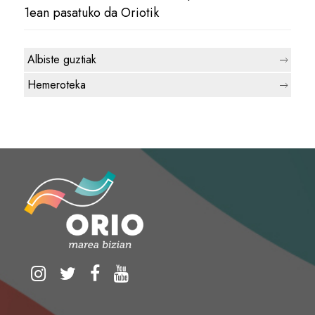
1ean pasatuko da Oriotik
Albiste guztiak
Hemeroteka