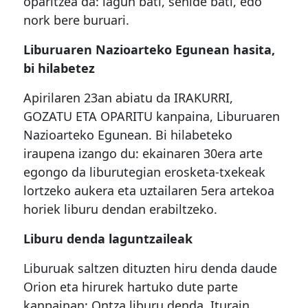
oparitzea da: lagun bati, senide bati, edo
nork bere buruari.
Liburuaren Nazioarteko Egunean hasita,
bi hilabetez
Apirilaren 23an abiatu da IRAKURRI,
GOZATU ETA OPARITU kanpaina, Liburuaren
Nazioarteko Egunean. Bi hilabeteko
iraupena izango du: ekainaren 30era arte
egongo da liburutegian erosketa-txekeak
lortzeko aukera eta uztailaren 5era artekoa
horiek liburu dendan erabiltzeko.
Liburu denda laguntzaileak
Liburuak saltzen dituzten hiru denda daude
Orion eta hirurek hartuko dute parte
kanpainan: Ontza liburu denda, Iturain