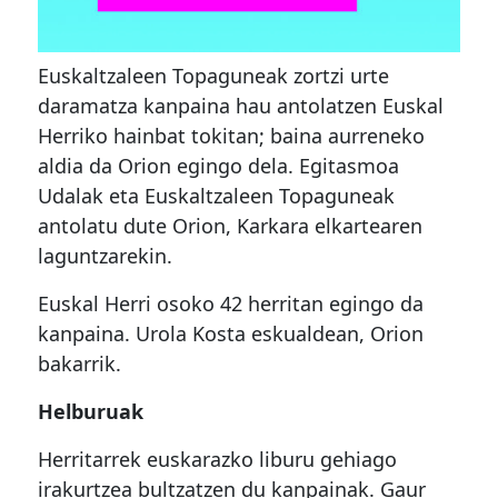
Euskaltzaleen Topaguneak zortzi urte
daramatza kanpaina hau antolatzen Euskal
Herriko hainbat tokitan; baina aurreneko
aldia da Orion egingo dela. Egitasmoa
Udalak eta Euskaltzaleen Topaguneak
antolatu dute Orion,
Karkara elkartearen
laguntzarekin.
Euskal Herri osoko 42 herritan egingo da
kanpaina. Urola Kosta eskualdean, Orion
bakarrik.
Helburuak
Herritarrek euskarazko liburu gehiago
irakurtzea bultzatzen du kanpainak. Gaur