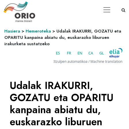
Hasiera
>
Hemeroteka
>
Udalak IRAKURRI, GOZATU eta
OPARITU kanpaina abiatu du, euskarazko liburuen
irakurketa sustatzeko
ES
FR
EN
CA
GL
Itzulpen automatikoa / Machine translation
Udalak IRAKURRI,
GOZATU eta OPARITU
kanpaina abiatu du,
euskarazko liburuen