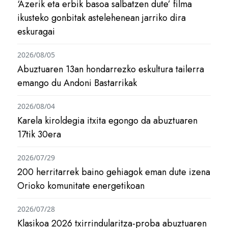
‘Azerik eta erbik basoa salbatzen dute’ filma
ikusteko gonbitak astelehenean jarriko dira
eskuragai
2026/08/05
Abuztuaren 13an hondarrezko eskultura tailerra
emango du Andoni Bastarrikak
2026/08/04
Karela kiroldegia itxita egongo da abuztuaren
17tik 30era
2026/07/29
200 herritarrek baino gehiagok eman dute izena
Orioko komunitate energetikoan
2026/07/28
Klasikoa 2026 txirrindularitza-proba abuztuaren