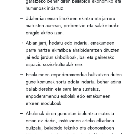
garatzeko behar diren baliabide ekonomiko eta
humanoak indartuz.
Udalerrian eman litezkeen ekintza eta jarrera
matxisten aurrean, prebentzio eta salaketarako
eragile aktibo izan.
Abian jarri, hedatu edo indartu, emakumeen
parte hartze ekitatiboa ahalbideratzen dituzten
jai edo jardun sinbolikoak, bai eta gainerako
espazio sozio-kulturalak ere.
Emakumeen enpoderamendua bultzatzen duten
gune komunak sortu edota indartu, behar adina
baliabiderekin eta sare lana sustatuz,
enpoderamendu eskolak edo emakumeen
etxeen modukoak.
Ahulenak diren guneetan biolentzia matxista
eman ez dadin, instituzioen arteko elkarlana
bultzatu, baliabide tekniko eta ekonomikoen