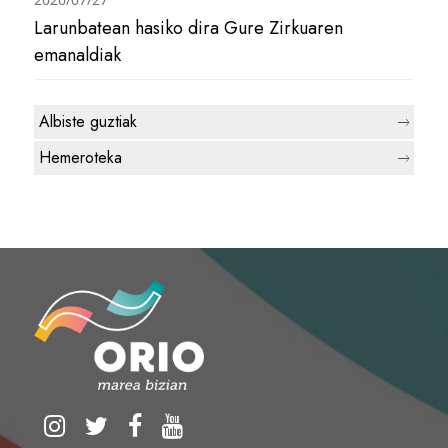
Larunbatean hasiko dira Gure Zirkuaren
emanaldiak
Albiste guztiak
Hemeroteka