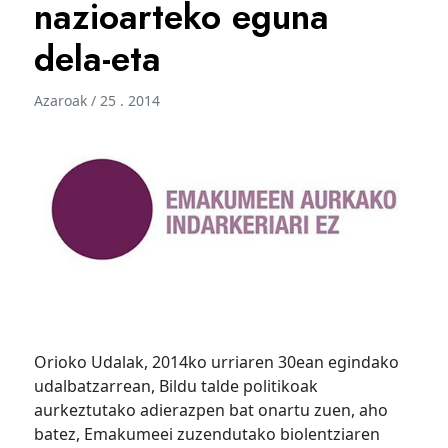
nazioarteko eguna
dela-eta
Azaroak / 25 . 2014
Orioko Udalak, 2014ko urriaren 30ean egindako
udalbatzarrean, Bildu talde politikoak
aurkeztutako adierazpen bat onartu zuen, aho
batez, Emakumeei zuzendutako biolentziaren