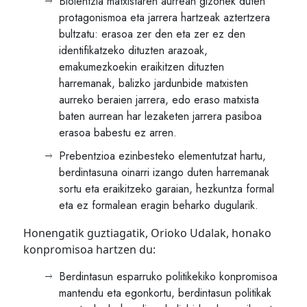
Biolentzia matxistaren aurrean gizonek duten
protagonismoa eta jarrera hartzeak aztertzera
bultzatu: erasoa zer den eta zer ez den
identifikatzeko dituzten arazoak,
emakumezkoekin eraikitzen dituzten
harremanak, balizko jardunbide matxisten
aurreko beraien jarrera, edo eraso matxista
baten aurrean har lezaketen jarrera pasiboa
erasoa babestu ez arren.
Prebentzioa ezinbesteko elementutzat hartu,
berdintasuna oinarri izango duten harremanak
sortu eta eraikitzeko garaian, hezkuntza formal
eta ez formalean eragin beharko dugularik.
Honengatik guztiagatik, Orioko Udalak, honako
konpromisoa hartzen du:
Berdintasun esparruko politikekiko konpromisoa
mantendu eta egonkortu, berdintasun politikak