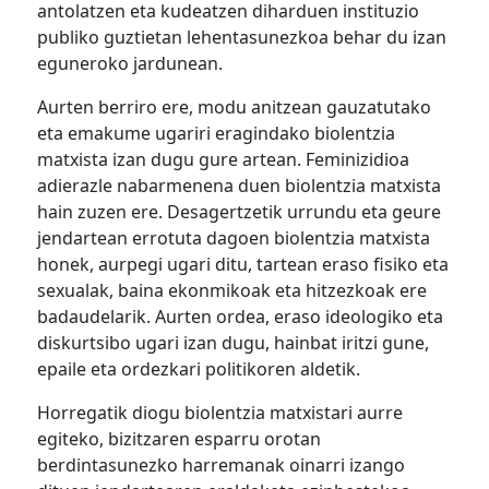
antolatzen eta kudeatzen diharduen instituzio
publiko guztietan lehentasunezkoa behar du izan
eguneroko jardunean.
Aurten berriro ere, modu anitzean gauzatutako
eta emakume ugariri eragindako biolentzia
matxista izan dugu gure artean. Feminizidioa
adierazle nabarmenena duen biolentzia matxista
hain zuzen ere. Desagertzetik urrundu eta geure
jendartean errotuta dagoen biolentzia matxista
honek, aurpegi ugari ditu, tartean eraso fisiko eta
sexualak, baina ekonmikoak eta hitzezkoak ere
badaudelarik. Aurten ordea, eraso ideologiko eta
diskurtsibo ugari izan dugu, hainbat iritzi gune,
epaile eta ordezkari politikoren aldetik.
Horregatik diogu biolentzia matxistari aurre
egiteko, bizitzaren esparru orotan
berdintasunezko harremanak oinarri izango