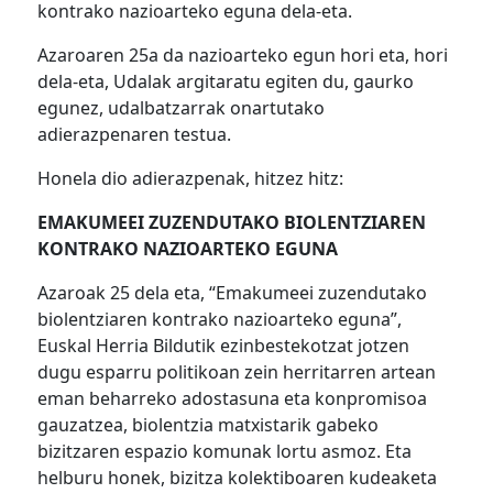
kontrako nazioarteko eguna dela-eta.
Azaroaren 25a da nazioarteko egun hori eta, hori
dela-eta, Udalak argitaratu egiten du, gaurko
egunez, udalbatzarrak onartutako
adierazpenaren testua.
Honela dio adierazpenak, hitzez hitz:
EMAKUMEEI ZUZENDUTAKO BIOLENTZIAREN
KONTRAKO NAZIOARTEKO EGUNA
Azaroak 25 dela eta, “Emakumeei zuzendutako
biolentziaren kontrako nazioarteko eguna”,
Euskal Herria Bildutik ezinbestekotzat jotzen
dugu esparru politikoan zein herritarren artean
eman beharreko adostasuna eta konpromisoa
gauzatzea, biolentzia matxistarik gabeko
bizitzaren espazio komunak lortu asmoz. Eta
helburu honek, bizitza kolektiboaren kudeaketa