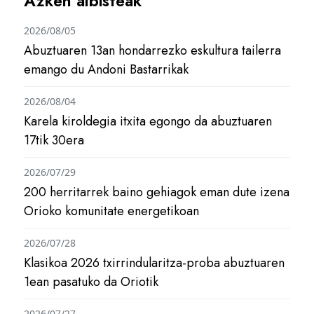
Azken albisteak
2026/08/05
Abuztuaren 13an hondarrezko eskultura tailerra
emango du Andoni Bastarrikak
2026/08/04
Karela kiroldegia itxita egongo da abuztuaren
17tik 30era
2026/07/29
200 herritarrek baino gehiagok eman dute izena
Orioko komunitate energetikoan
2026/07/28
Klasikoa 2026 txirrindularitza-proba abuztuaren
1ean pasatuko da Oriotik
2026/07/27