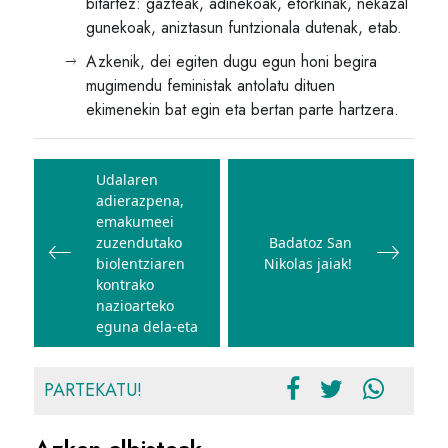
bitartez: gazteak, adinekoak, etorkinak, nekazal
gunekoak, aniztasun funtzionala dutenak, etab.
Azkenik, dei egiten dugu egun honi begira
mugimendu feministak antolatu dituen
ekimenekin bat egin eta bertan parte hartzera.
Bidalketetan
zehar
Udalaren
adierazpena,
nabigatu
emakumeei
zuzendutako
Badatoz San
biolentziaren
Nikolas jaiak!
kontrako
nazioarteko
eguna dela-eta
PARTEKATU!