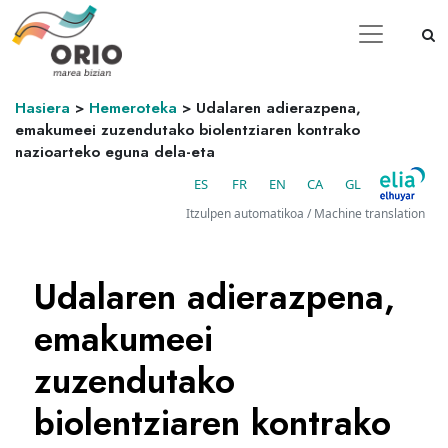
Hasiera
>
Hemeroteka
>
Udalaren adierazpena,
emakumeei zuzendutako biolentziaren kontrako
nazioarteko eguna dela-eta
ES
FR
EN
CA
GL
Itzulpen automatikoa / Machine translation
Udalaren adierazpena,
emakumeei
zuzendutako
biolentziaren kontrako