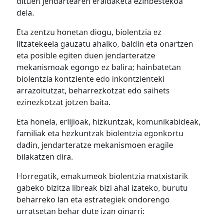
dituen jendartearen eraldaketa ezinbestekoa
dela.
Eta zentzu honetan diogu, biolentzia ez
litzatekeela gauzatu ahalko, baldin eta onartzen
eta posible egiten duen jendarteratze
mekanismoak egongo ez balira; hainbatetan
biolentzia kontziente edo inkontzienteki
arrazoitutzat, beharrezkotzat edo saihets
ezinezkotzat jotzen baita.
Eta honela, erlijioak, hizkuntzak, komunikabideak,
familiak eta hezkuntzak biolentzia egonkortu
dadin, jendarteratze mekanismoen eragile
bilakatzen dira.
Horregatik, emakumeok biolentzia matxistarik
gabeko bizitza libreak bizi ahal izateko, burutu
beharreko lan eta estrategiek ondorengo
urratsetan behar dute izan oinarri: