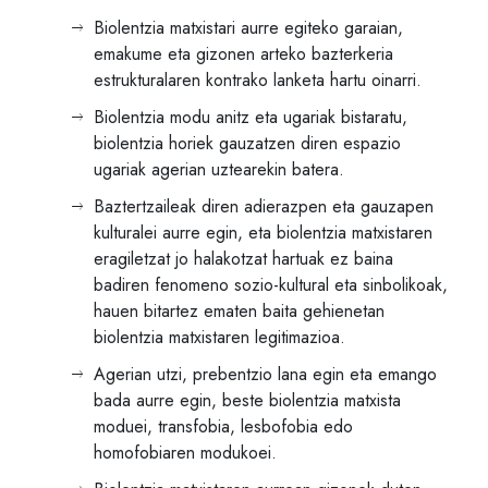
Biolentzia matxistari aurre egiteko garaian,
emakume eta gizonen arteko bazterkeria
estrukturalaren kontrako lanketa hartu oinarri.
Biolentzia modu anitz eta ugariak bistaratu,
biolentzia horiek gauzatzen diren espazio
ugariak agerian uztearekin batera.
Baztertzaileak diren adierazpen eta gauzapen
kulturalei aurre egin, eta biolentzia matxistaren
eragiletzat jo halakotzat hartuak ez baina
badiren fenomeno sozio-kultural eta sinbolikoak,
hauen bitartez ematen baita gehienetan
biolentzia matxistaren legitimazioa.
Agerian utzi, prebentzio lana egin eta emango
bada aurre egin, beste biolentzia matxista
moduei, transfobia, lesbofobia edo
homofobiaren modukoei.