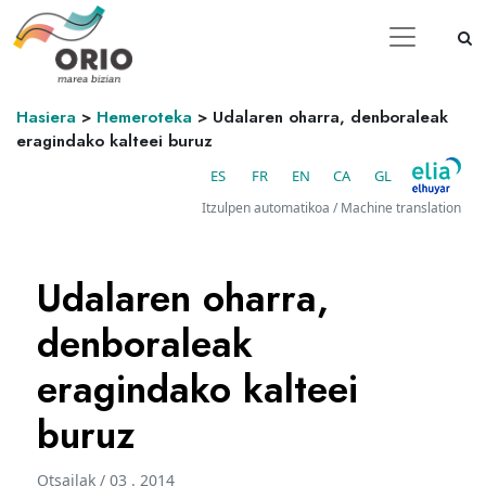
Hasiera
>
Hemeroteka
>
Udalaren oharra, denboraleak
eragindako kalteei buruz
ES
FR
EN
CA
GL
Itzulpen automatikoa / Machine translation
Udalaren oharra,
denboraleak
eragindako kalteei
buruz
Otsailak / 03 . 2014