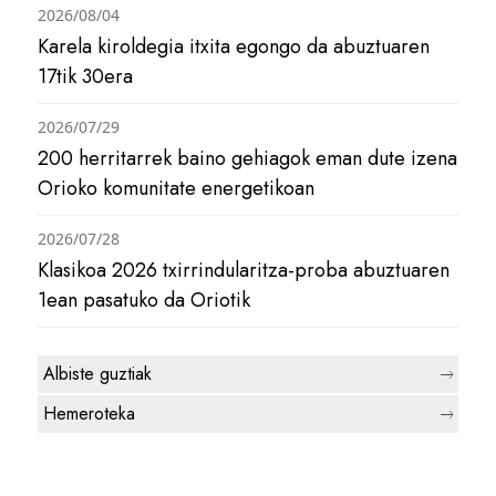
2026/08/04
Karela kiroldegia itxita egongo da abuztuaren
17tik 30era
2026/07/29
200 herritarrek baino gehiagok eman dute izena
Orioko komunitate energetikoan
2026/07/28
Klasikoa 2026 txirrindularitza-proba abuztuaren
1ean pasatuko da Oriotik
Albiste guztiak
Hemeroteka