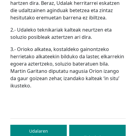
hartzen dira. Beraz, Udalak herritarrei eskatzen
die udaltzainen aginduak betetzea eta zintaz
hesitutako eremuetan barrena ez ibiltzea.
2.- Udaleko teknikariak kalteak neurtzen eta
soluzio posibleak aztertzen ari dira.
3.- Orioko alkatea, kostaldeko gainontzeko
herrietako alkateekin bilduko da laster, elkarrekin
egoera aztertzeko, soluzio bateratuen bila.
Martin Garitano diputatu nagusia Orion izango
da gaur goizean zehar, izandako kalteak ‘in situ’
ikusteko.
Bidalketetan
zehar
Udalaren