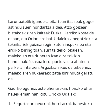
Larunbatetik igandera bitartean itsasoak gogor
astindu zuen hondartza aldea. Atzo goizean
bistakoak ziren kalteak Euskal Herriko kostalde
osoan, eta Orion ere bai. Udaleko zinegotziek eta
teknikariek goizean egin zuten inspekzioa eta
erdiko txiringitoan, surf taldeko lokalean,
malekoian eta dunetan izan dira txikizio
handienak. Itsasoa kirol portura eta ahateen
parkera iritsi zen. Argazkian ikus daitekeenez,
malekoiaren bukaerako zatia birrinduta geratu
da.
Gaurko egunez, astelehenarekin, honako ohar
hauek eman nahi ditu Orioko Udalak:
1.- Segurtasun neurriak herritarrak babesteko