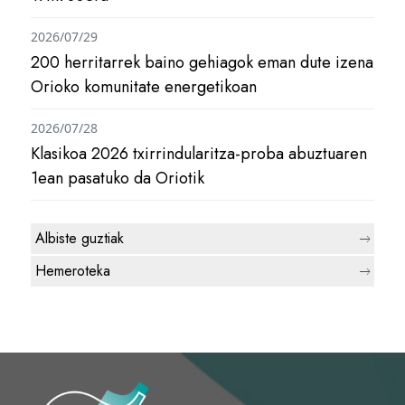
2026/07/29
200 herritarrek baino gehiagok eman dute izena
Orioko komunitate energetikoan
2026/07/28
Klasikoa 2026 txirrindularitza-proba abuztuaren
1ean pasatuko da Oriotik
Albiste guztiak
Hemeroteka