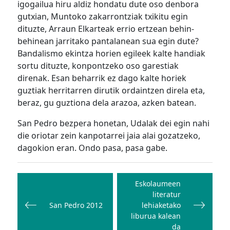
igogailua hiru aldiz hondatu dute oso denbora
gutxian, Muntoko zakarrontziak txikitu egin
dituzte, Arraun Elkarteak errio ertzean behin-
behinean jarritako pantalanean sua egin dute?
Bandalismo ekintza horien egileek kalte handiak
sortu dituzte, konpontzeko oso garestiak
direnak. Esan beharrik ez dago kalte horiek
guztiak herritarren dirutik ordaintzen direla eta,
beraz, gu guztiona dela arazoa, azken batean.
San Pedro bezpera honetan, Udalak dei egin nahi
die oriotar zein kanpotarrei jaia alai gozatzeko,
dagokion eran. Ondo pasa, pasa gabe.
Bidalketetan
zehar
Eskolaumeen
literatur
nabigatu
San Pedro 2012
lehiaketako
liburua kalean
da