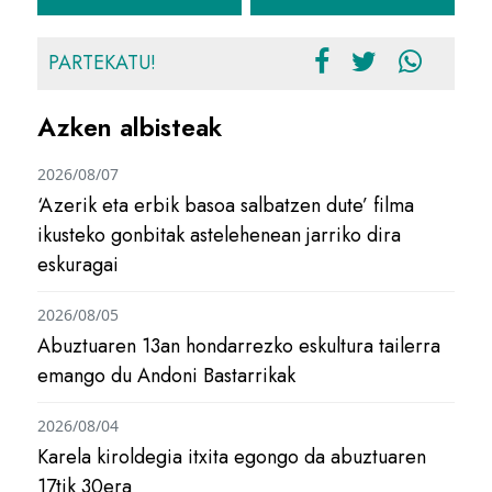
PARTEKATU!
Azken albisteak
2026/08/07
‘Azerik eta erbik basoa salbatzen dute’ filma
ikusteko gonbitak astelehenean jarriko dira
eskuragai
2026/08/05
Abuztuaren 13an hondarrezko eskultura tailerra
emango du Andoni Bastarrikak
2026/08/04
Karela kiroldegia itxita egongo da abuztuaren
17tik 30era