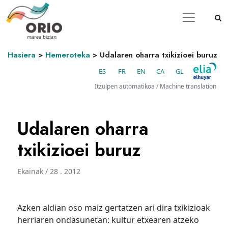
Hasiera
>
Hemeroteka
>
Udalaren oharra txikizioei buruz
ES
FR
EN
CA
GL
Itzulpen automatikoa / Machine translation
Udalaren oharra
txikizioei buruz
Ekainak / 28 . 2012
Azken aldian oso maiz gertatzen ari dira txikizioak
herriaren ondasunetan: kultur etxearen atzeko