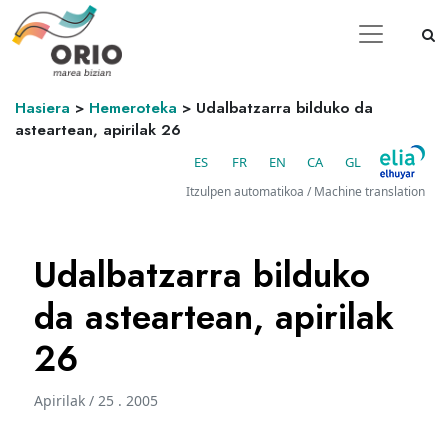
Hasiera
>
Hemeroteka
>
Udalbatzarra bilduko da
asteartean, apirilak 26
ES
FR
EN
CA
GL
Itzulpen automatikoa / Machine translation
Udalbatzarra bilduko
da asteartean, apirilak
26
Apirilak / 25 . 2005