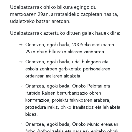
Udalbatzarrak ohiko bilkura egingo du
martxoaren 29an, arratsaldeko zazpietan hasita,
udaletxeko batzar aretoan.
Udalbatzarrak aztertuko dituen gaiak hauek dira:
Onartzea, egoki bada, 2005eko martxoaren
29ko ohiko bilkurako aktaren zirriborroa.
Onartzea, egoki bada, udal bulegoen eta
eskola zentroen garbiketako pertsonalaren
ordainsari mailaren aldaketa.
Onartzea, egoki bada, Orioko Pelotari eta
Iturbide Kaleen berrurbanizazio obren
kontratazioa, proiektu teknikoaren arabera,
prozedura irekiz, ohiko tramitazioz eta lehiaketa
bidez.
Onartzea, egoki bada, Orioko Munto eremuan
futbol/sofbol zelaia eta garajeak egiteko obrak