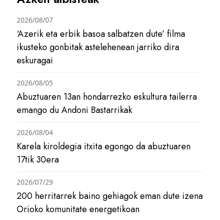
2026/08/07
‘Azerik eta erbik basoa salbatzen dute’ filma
ikusteko gonbitak astelehenean jarriko dira
eskuragai
2026/08/05
Abuztuaren 13an hondarrezko eskultura tailerra
emango du Andoni Bastarrikak
2026/08/04
Karela kiroldegia itxita egongo da abuztuaren
17tik 30era
2026/07/29
200 herritarrek baino gehiagok eman dute izena
Orioko komunitate energetikoan