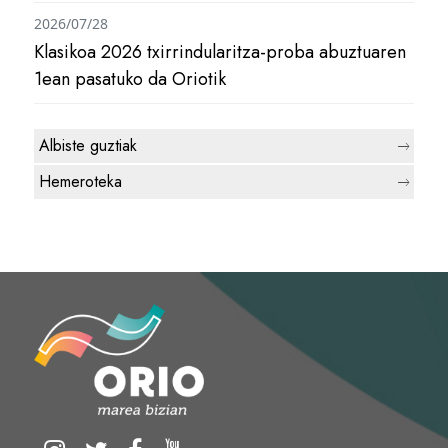
2026/07/28
Klasikoa 2026 txirrindularitza-proba abuztuaren
1ean pasatuko da Oriotik
Albiste guztiak
Hemeroteka