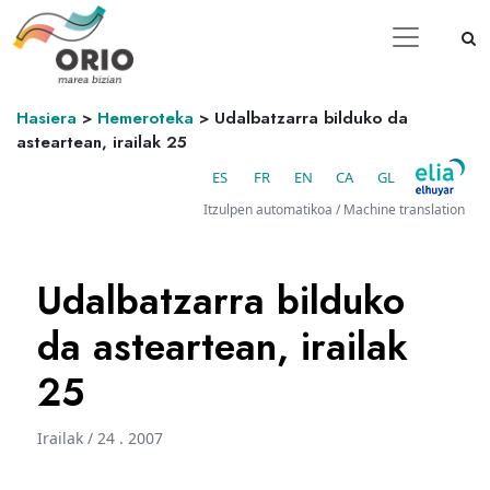
Hasiera
>
Hemeroteka
>
Udalbatzarra bilduko da
asteartean, irailak 25
ES
FR
EN
CA
GL
Itzulpen automatikoa / Machine translation
Udalbatzarra bilduko
da asteartean, irailak
25
Irailak / 24 . 2007