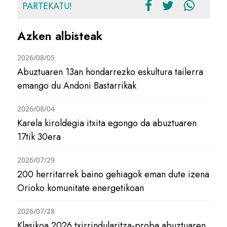
PARTEKATU!
Azken albisteak
2026/08/05
Abuztuaren 13an hondarrezko eskultura tailerra
emango du Andoni Bastarrikak
2026/08/04
Karela kiroldegia itxita egongo da abuztuaren
17tik 30era
2026/07/29
200 herritarrek baino gehiagok eman dute izena
Orioko komunitate energetikoan
2026/07/28
Klasikoa 2026 txirrindularitza-proba abuztuaren