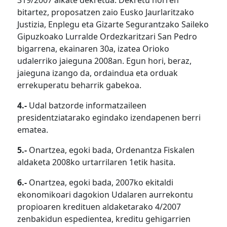
319/2007 alkate dekretua. Dekretu horren
bitartez, proposatzen zaio Eusko Jaurlaritzako
Justizia, Enplegu eta Gizarte Segurantzako Saileko
Gipuzkoako Lurralde Ordezkaritzari San Pedro
bigarrena, ekainaren 30a, izatea Orioko
udalerriko jaieguna 2008an. Egun hori, beraz,
jaieguna izango da, ordaindua eta orduak
errekuperatu beharrik gabekoa.
4.-
Udal batzorde informatzaileen
presidentziatarako egindako izendapenen berri
ematea.
5.-
Onartzea, egoki bada, Ordenantza Fiskalen
aldaketa 2008ko urtarrilaren 1etik hasita.
6.-
Onartzea, egoki bada, 2007ko ekitaldi
ekonomikoari dagokion Udalaren aurrekontu
propioaren kredituen aldaketarako 4/2007
zenbakidun espedientea, kreditu gehigarrien