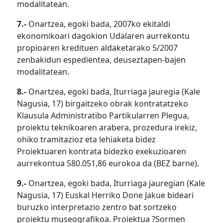
modalitatean.
7.-
Onartzea, egoki bada, 2007ko ekitaldi
ekonomikoari dagokion Udalaren aurrekontu
propioaren kredituen aldaketarako 5/2007
zenbakidun espedientea, deuseztapen-bajen
modalitatean.
8.-
Onartzea, egoki bada, Iturriaga jauregia (Kale
Nagusia, 17) birgaitzeko obrak kontratatzeko
Klausula Administratibo Partikularren Plegua,
proiektu teknikoaren arabera, prozedura irekiz,
ohiko tramitazioz eta lehiaketa bidez
Proiektuaren kontrata bidezko exekuzioaren
aurrekontua 580.051,86 eurokoa da (BEZ barne).
9.-
Onartzea, egoki bada, Iturriaga jauregian (Kale
Nagusia, 17) Euskal Herriko Done Jakue bideari
buruzko interpretazio zentro bat sortzeko
proiektu museografikoa. Proiektua ?Sormen