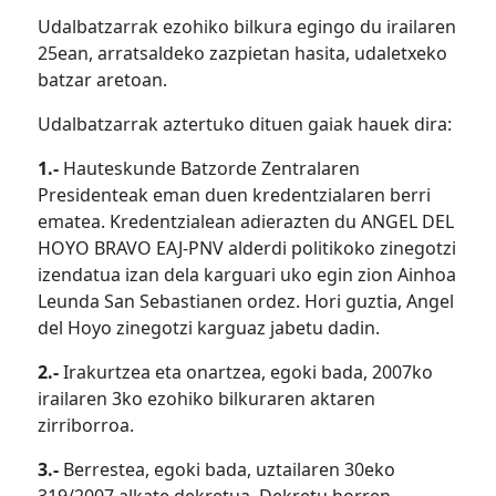
Udalbatzarrak ezohiko bilkura egingo du irailaren
25ean, arratsaldeko zazpietan hasita, udaletxeko
batzar aretoan.
Udalbatzarrak aztertuko dituen gaiak hauek dira:
1.-
Hauteskunde Batzorde Zentralaren
Presidenteak eman duen kredentzialaren berri
ematea. Kredentzialean adierazten du ANGEL DEL
HOYO BRAVO EAJ-PNV alderdi politikoko zinegotzi
izendatua izan dela karguari uko egin zion Ainhoa
Leunda San Sebastianen ordez. Hori guztia, Angel
del Hoyo zinegotzi karguaz jabetu dadin.
2.-
Irakurtzea eta onartzea, egoki bada, 2007ko
irailaren 3ko ezohiko bilkuraren aktaren
zirriborroa.
3.-
Berrestea, egoki bada, uztailaren 30eko