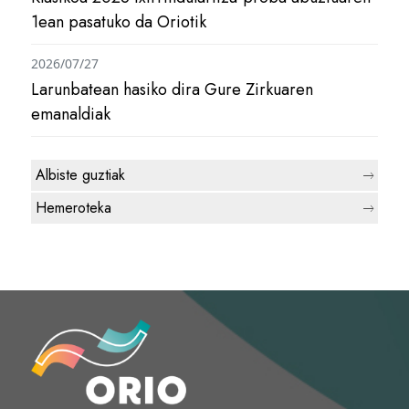
1ean pasatuko da Oriotik
2026/07/27
Larunbatean hasiko dira Gure Zirkuaren
emanaldiak
Albiste guztiak
Hemeroteka