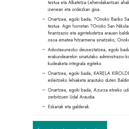
testua eta Alkatetza-Lehendakaritzari ah
izenean eta ordezkari gisa.
Onartzea, egoki bada, ?Orioko Bariko San
testua. Agiri horretan ?Orioko San Nikola
finantzazio eta agintekidetza arauen bald
osoa ematea hitzarmena sinatzeko, Orioko
Adostasunezko deuseztatzea, egoki b
erakundearekin sinatutako administrazio
kudeaketa integrala egiteko.
Onartzea, egoki bada, KARELA KIROLDEGI
esleitzeko lehiaketa arautuko duten Baldin
Onartzea, egoki bada, Azurza etxeko uda
zerbitzuen Udal Araudia.
Eskariak eta galderak.
Bidalketetan