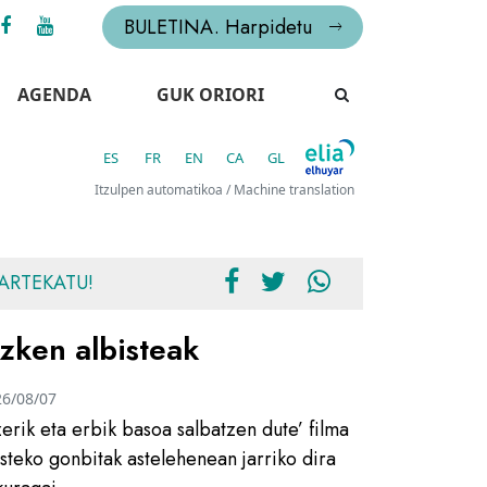
BULETINA. Harpidetu
AGENDA
GUK ORIORI
ES
FR
EN
CA
GL
Itzulpen automatikoa / Machine translation
ARTEKATU!
zken albisteak
26/08/07
zerik eta erbik basoa salbatzen dute’ filma
usteko gonbitak astelehenean jarriko dira