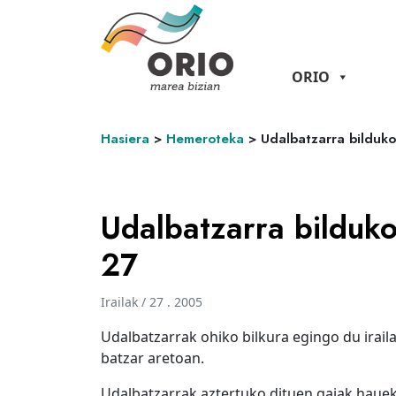
ORIO
Hasiera
>
Hemeroteka
>
Udalbatzarra bilduko
Udalbatzarra bilduko
27
Irailak / 27 . 2005
Udalbatzarrak ohiko bilkura egingo du irail
batzar aretoan.
Udalbatzarrak aztertuko dituen gaiak hauek