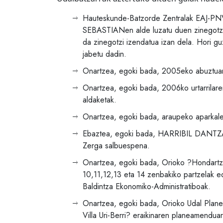
Hauteskunde-Batzorde Zentralak EAJ-
SEBASTIANen alde luzatu duen zinegotzi 
da zinegotzi izendatua izan dela. Hori g
jabetu dadin.
Onartzea, egoki bada, 2005eko abuztuare
Onartzea, egoki bada, 2006ko urtarrilare
aldaketak.
Onartzea, egoki bada, araupeko aparkale
Ebaztea, egoki bada, HARRIBIL DANTZA
Zerga salbuespena.
Onartzea, egoki bada, Orioko ?Hondartza
10,11,12,13 eta 14 zenbakiko partzelak e
Baldintza Ekonomiko-Administratiboak.
Onartzea, egoki bada, Orioko Udal Plane
Villa Uri-Berri? eraikinaren planeamendua