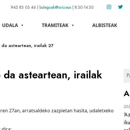
943 83 03 46
|
bulegoak@orio.eus
|
8:30-14:30
UDALA
TRAMITEAK
ALBISTEAK
 da asteartean, irailak 27
 da asteartean, irailak
P
A
20
aren 27an, arratsaldeko zazpietan hasita, udaletxeko
‘A
ik
 dira: