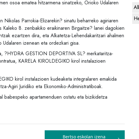
almen osoa ematea hitzarmena sinatzeko, Orioko Udalaren
Al
He
 Nikolas Parrokia-Elizarekin? sinatu beharreko agiriaren
s Kaleko 8. zenbakiko eraikinaren Birgaitze? lanei dagokien
intzak ezartzen dira, eta Alkatetza-Lehendakaritzari ahalmen
 Udalaren izenean eta ordezkari gisa.
ada, ?HYDRA GESTION DEPORTIVA SL? merkataritza-
-kontratua, KARELA KIROLDEGIKO kirol instalazioen
KO kirol instalazioen kudeaketa integralaren emakida
tza-Agiri Juridiko eta Ekonomiko-Administratiboak.
l babespeko apartamenduen ostatu eta bizikidetza
Bertso eskolan izena