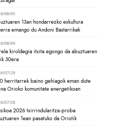
kuragai
26/08/05
uztuaren 13an hondarrezko eskultura
ilerra emango du Andoni Bastarrikak
26/08/04
rela kiroldegia itxita egongo da abuztuaren
tik 30era
26/07/29
0 herritarrek baino gehiagok eman dute
ena Orioko komunitate energetikoan
26/07/28
asikoa 2026 txirrindularitza-proba
uztuaren 1ean pasatuko da Oriotik