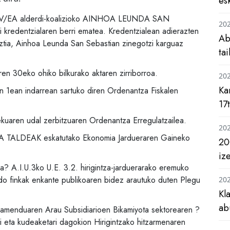
es
PNV/EA alderdi-koalizioko AINHOA LEUNDA SAN
20
kredentzialaren berri ematea. Kredentzialean adierazten
Ab
uztia, Ainhoa Leunda San Sebastian zinegotzi karguaz
ta
n 30eko ohiko bilkurako aktaren zirriborroa.
20
Ka
n 1ean indarrean sartuko diren Ordenantza Fiskalen
17
kuaren udal zerbitzuaren Ordenantza Erregulatzailea.
20
 TALDEAK eskatutako Ekonomia Jardueraren Gaineko
20
iz
? A.I.U.3ko U.E. 3.2. hirigintza-jarduerarako eremuko
do finkak enkante publikoaren bidez arautuko duten Plegu
20
Kl
ab
amenduaren Arau Subsidiarioen Bikamiyota sektorearen ?
ri eta kudeaketari dagokion Hirigintzako hitzarmenaren