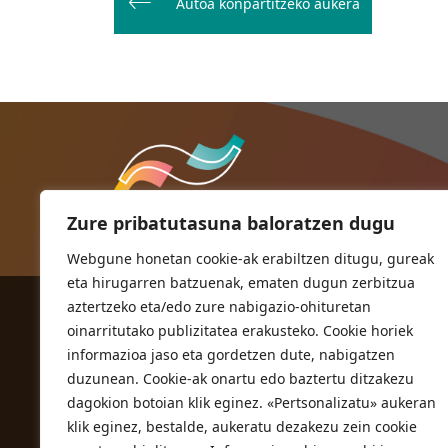
zehar
Autoa konpartitzeko aukera
nabigatu
Zure pribatutasuna baloratzen dugu
Webgune honetan cookie-ak erabiltzen ditugu, gureak
eta hirugarren batzuenak, ematen dugun zerbitzua
aztertzeko eta/edo zure nabigazio-ohituretan
ORIOKO UDALA
oinarritutako publizitatea erakusteko. Cookie horiek
Herriko plaza,1
informazioa jaso eta gordetzen dute, nabigatzen
20810 Orio (Gipuzkoa)
duzunean. Cookie-ak onartu edo baztertu ditzakezu
T. 943 83 03 46
dagokion botoian klik eginez. «Pertsonalizatu» aukeran
klik eginez, bestalde, aukeratu dezakezu zein cookie
bulegoak@orio.eus