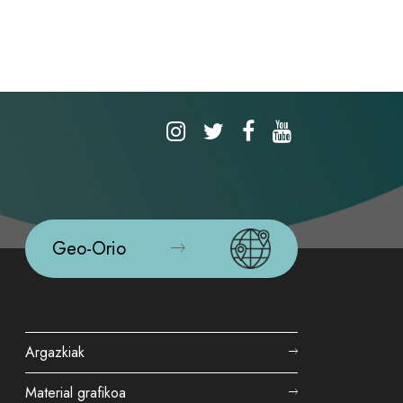
Geo-Orio
Argazkiak
Material grafikoa