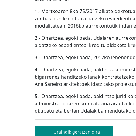
1.- Martxoaren 8ko 75/2017 alkate-dekretua
zenbakidun kreditua aldatzeko espedientea 
modalitatean, 2016ko aurrekontutik indarr
2.- Onartzea, egoki bada, Udalaren aurreko
aldatzeko espedientea; kreditu aldaketa kr
3.- Onartzea, egoki bada, 2017ko leheneng
4.- Onartzea, egoki bada, baldintza adminis
bigarrenez handitzeko lanak kontratatzeko,
Ana Saneiro arkitektoek idatzitako proiektu
5.- Onartzea, egoki bada, baldintza juridik
administratiboaren kontratazioa arautzeko:
okupatu eta bertan Udalak baimendutako os
Bidalketetan
Oraindik geratzen dira