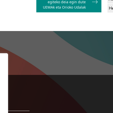
egiteko deia egin dute
UEMAk eta Orioko Udalak
He