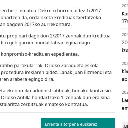
20
ren berri ematea. Dekretu horren bidez 1/2017
Ka
onartzen da, ordainketa-kredituak txertatzeko
17
ean dagoen 2017ko aurrekontura.
20
ntu propioari dagokion 2/2017 zenbakidun kreditua
20
editu gehigarrien modalitatean egina dago.
iz
o konpromiso-kredituen espedientea.
20
tratibo partikularrak, Orioko Zaragueta eskola
Kl
 prozedura irekiaren bidez. Lanak Juan Eizmendi eta
ab
aren arabera egingo dira.
o eta ekonomiko-administratiboak, honako kontzesio
20
 Orioko Antilla hondartzako 1. zenbakidun eraikina
La
talaritza zerbitzuak emateko kontratua.
em
Errenta aitorpena euskaraz
Al