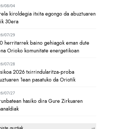
26/08/04
rela kiroldegia itxita egongo da abuztuaren
tik 30era
26/07/29
0 herritarrek baino gehiagok eman dute
ena Orioko komunitate energetikoan
26/07/28
asikoa 2026 txirrindularitza-proba
uztuaren 1ean pasatuko da Oriotik
26/07/27
runbatean hasiko dira Gure Zirkuaren
analdiak
biste guztiak