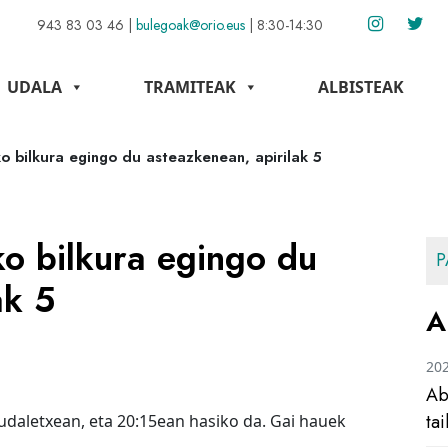
943 83 03 46
|
bulegoak@orio.eus
|
8:30-14:30
UDALA
TRAMITEAK
ALBISTEAK
o bilkura egingo du asteazkenean, apirilak 5
o bilkura egingo du
P
ak 5
A
20
Ab
ta
udaletxean, eta 20:15ean hasiko da. Gai hauek