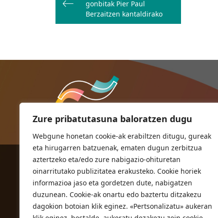
zehar
gonbitak Pier Paul
nabigatu
Berzaitzen kantaldirako
Zure pribatutasuna baloratzen dugu
Webgune honetan cookie-ak erabiltzen ditugu, gureak
eta hirugarren batzuenak, ematen dugun zerbitzua
aztertzeko eta/edo zure nabigazio-ohituretan
ORIOKO UDALA
oinarritutako publizitatea erakusteko. Cookie horiek
Herriko plaza,1
informazioa jaso eta gordetzen dute, nabigatzen
20810 Orio (Gipuzkoa)
duzunean. Cookie-ak onartu edo baztertu ditzakezu
T. 943 83 03 46
dagokion botoian klik eginez. «Pertsonalizatu» aukeran
klik eginez, bestalde, aukeratu dezakezu zein cookie