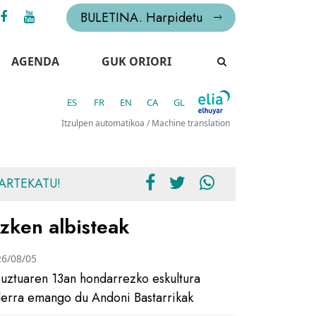
BULETINA. Harpidetu
AGENDA
GUK ORIORI
ES
FR
EN
CA
GL
Itzulpen automatikoa / Machine translation
ARTEKATU!
zken albisteak
26/08/05
uztuaren 13an hondarrezko eskultura
ilerra emango du Andoni Bastarrikak