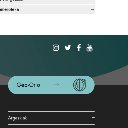
meroteka
Geo-Orio
Argazkiak