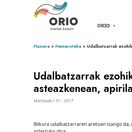
ORIO
Hasiera
>
Hemeroteka
>
Udalbatzarrak ezohik
Udalbatzarrak ezohik
asteazkenean, apiril
Martxoak / 31 . 2017
Bilkura udalbatzarraren aretoan izango da, 
aztertuko dira: