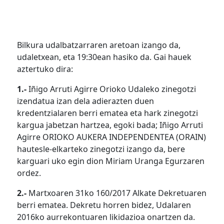
Bilkura udalbatzarraren aretoan izango da,
udaletxean, eta 19:30ean hasiko da. Gai hauek
aztertuko dira:
1.-
Iñigo Arruti Agirre Orioko Udaleko zinegotzi
izendatua izan dela adierazten duen
kredentzialaren berri ematea eta hark zinegotzi
kargua jabetzan hartzea, egoki bada; Iñigo Arruti
Agirre ORIOKO AUKERA INDEPENDENTEA (ORAIN)
hautesle-elkarteko zinegotzi izango da, bere
karguari uko egin dion Miriam Uranga Egurzaren
ordez.
2.-
Martxoaren 31ko 160/2017 Alkate Dekretuaren
berri ematea. Dekretu horren bidez, Udalaren
2016ko aurrekontuaren likidazioa onartzen da.