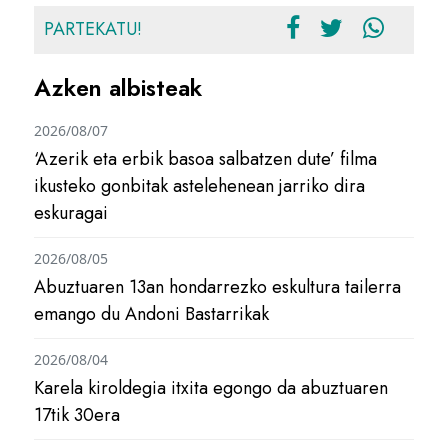
PARTEKATU!
Azken albisteak
2026/08/07
‘Azerik eta erbik basoa salbatzen dute’ filma
ikusteko gonbitak astelehenean jarriko dira
eskuragai
2026/08/05
Abuztuaren 13an hondarrezko eskultura tailerra
emango du Andoni Bastarrikak
2026/08/04
Karela kiroldegia itxita egongo da abuztuaren
17tik 30era