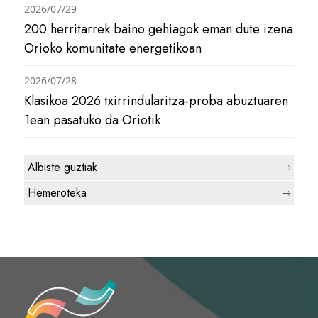
2026/07/29
200 herritarrek baino gehiagok eman dute izena
Orioko komunitate energetikoan
2026/07/28
Klasikoa 2026 txirrindularitza-proba abuztuaren
1ean pasatuko da Oriotik
Albiste guztiak
Hemeroteka