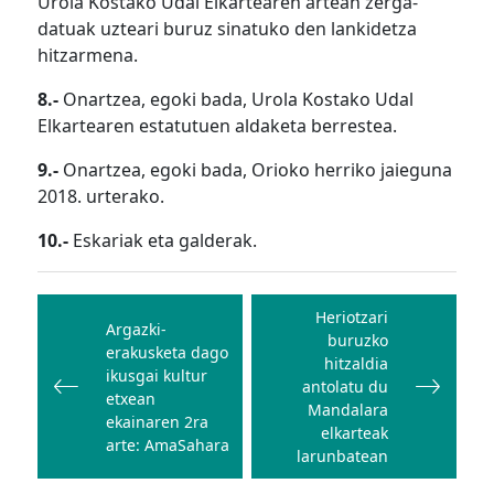
Urola Kostako Udal Elkartearen artean zerga-
datuak uzteari buruz sinatuko den lankidetza
hitzarmena.
8.-
Onartzea, egoki bada, Urola Kostako Udal
Elkartearen estatutuen aldaketa berrestea.
9.-
Onartzea, egoki bada, Orioko herriko jaieguna
2018. urterako.
10.-
Eskariak eta galderak.
Bidalketetan
zehar
Heriotzari
Argazki-
buruzko
nabigatu
erakusketa dago
hitzaldia
ikusgai kultur
antolatu du
etxean
Mandalara
ekainaren 2ra
elkarteak
arte: AmaSahara
larunbatean