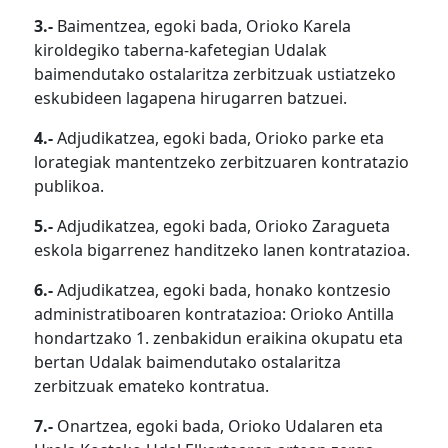
3.-
Baimentzea, egoki bada, Orioko Karela
kiroldegiko taberna-kafetegian Udalak
baimendutako ostalaritza zerbitzuak ustiatzeko
eskubideen lagapena hirugarren batzuei.
4.-
Adjudikatzea, egoki bada, Orioko parke eta
lorategiak mantentzeko zerbitzuaren kontratazio
publikoa.
5.-
Adjudikatzea, egoki bada, Orioko Zaragueta
eskola bigarrenez handitzeko lanen kontratazioa.
6.-
Adjudikatzea, egoki bada, honako kontzesio
administratiboaren kontratazioa: Orioko Antilla
hondartzako 1. zenbakidun eraikina okupatu eta
bertan Udalak baimendutako ostalaritza
zerbitzuak emateko kontratua.
7.-
Onartzea, egoki bada, Orioko Udalaren eta