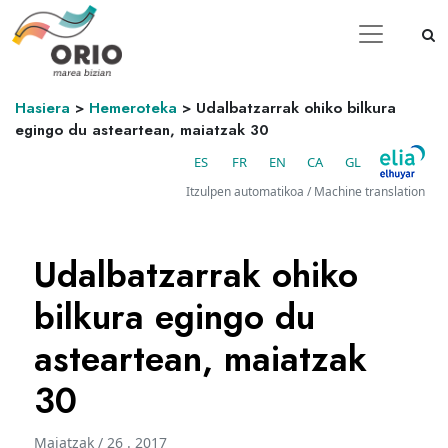
Hasiera
>
Hemeroteka
>
Udalbatzarrak ohiko bilkura
egingo du asteartean, maiatzak 30
ES
FR
EN
CA
GL
Itzulpen automatikoa / Machine translation
Udalbatzarrak ohiko
bilkura egingo du
asteartean, maiatzak
30
Maiatzak / 26 . 2017