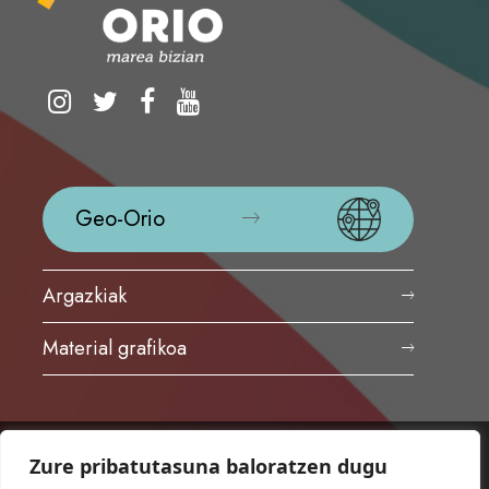
Geo-Orio
Argazkiak
Material grafikoa
Zure pribatutasuna baloratzen dugu
ORIOKO UDALA