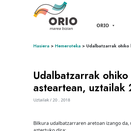
ORIO
Hasiera
>
Hemeroteka
>
Udalbatzarrak ohiko 
Udalbatzarrak ohiko 
asteartean, uztailak
Uztailak / 20 . 2018
Bilkura udalbatzarraren aretoan izango da,
aztertuko dira: