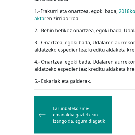
1.- Irakurri eta onartzea, egoki bada,
2018ko
akta
ren zirriborroa.
2.- Behin betikoz onartzea, egoki bada, Ud
3.- Onartzea, egoki bada, Udalaren aurreko
aldatzeko espedientea; kreditu aldaketa kre
4.- Onartzea, egoki bada, Udalaren aurreko
aldatzeko espedientea; kreditu aldaketa kr
5.- Eskariak eta galderak.
Bidalketetan
zehar
Larunbateko zine-
nabigatu
emanaldia gaztetxean
izango da, eguraldiagatik