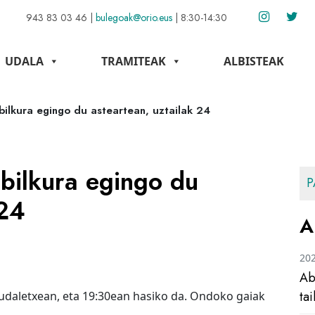
943 83 03 46
|
bulegoak@orio.eus
|
8:30-14:30
UDALA
TRAMITEAK
ALBISTEAK
bilkura egingo du asteartean, uztailak 24
bilkura egingo du
P
 24
A
20
Ab
ta
 udaletxean, eta 19:30ean hasiko da. Ondoko gaiak