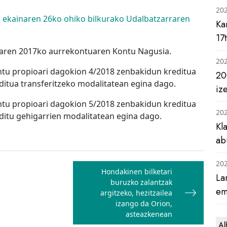
20
 ekainaren 26ko ohiko bilkurako Udalbatzarraren
Ka
17
alaren 2017ko aurrekontuaren Kontu Nagusia.
20
ntu propioari dagokion 4/2018 zenbakidun kreditua
20
ditua transferitzeko modalitatean egina dago.
iz
ntu propioari dagokion 5/2018 zenbakidun kreditua
20
editu gehigarrien modalitatean egina dago.
Kl
ab
20
Hondakinen bilketari
La
buruzko zalantzak
em
argitzeko, hezitzailea
izango da Orion,
asteazkenean
Al