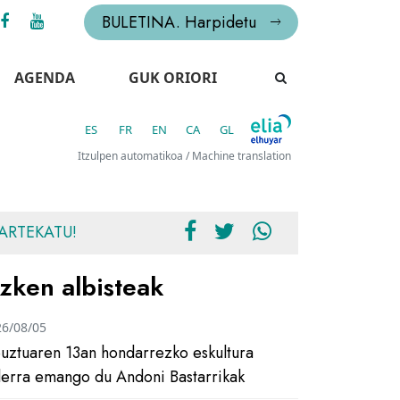
BULETINA. Harpidetu
AGENDA
GUK ORIORI
ES
FR
EN
CA
GL
Itzulpen automatikoa / Machine translation
ARTEKATU!
zken albisteak
26/08/05
uztuaren 13an hondarrezko eskultura
ilerra emango du Andoni Bastarrikak