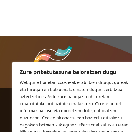
Zure pribatutasuna baloratzen dugu
Webgune honetan cookie-ak erabiltzen ditugu, gureak
eta hirugarren batzuenak, ematen dugun zerbitzua
aztertzeko eta/edo zure nabigazio-ohituretan
ORIOKO UDALA
oinarritutako publizitatea erakusteko. Cookie horiek
Herriko plaza,1
informazioa jaso eta gordetzen dute, nabigatzen
20810 Orio (Gipuzkoa)
duzunean. Cookie-ak onartu edo baztertu ditzakezu
T. 943 83 03 46
dagokion botoian klik eginez. «Pertsonalizatu» aukeran
klik eginez, bestalde, aukeratu dezakezu zein cookie