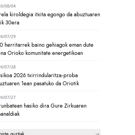
26/08/04
rela kiroldegia itxita egongo da abuztuaren
tik 30era
26/07/29
0 herritarrek baino gehiagok eman dute
ena Orioko komunitate energetikoan
26/07/28
asikoa 2026 txirrindularitza-proba
uztuaren 1ean pasatuko da Oriotik
26/07/27
runbatean hasiko dira Gure Zirkuaren
analdiak
biste guztiak