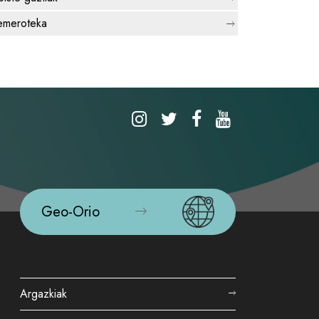
meroteka
Geo-Orio
Argazkiak