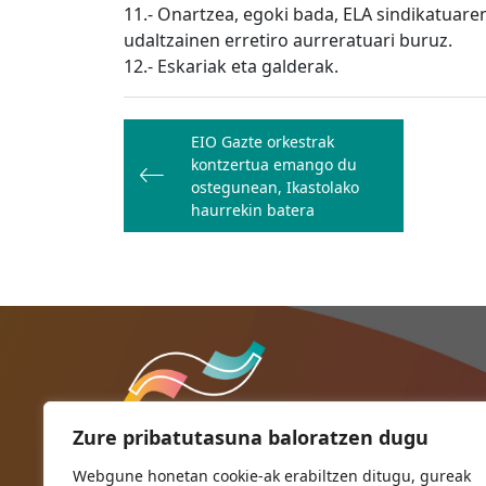
11.- Onartzea, egoki bada, ELA sindikatuar
udaltzainen erretiro aurreratuari buruz.
12.- Eskariak eta galderak.
Bidalketetan
EIO Gazte orkestrak
zehar
kontzertua emango du
nabigatu
ostegunean, Ikastolako
haurrekin batera
Zure pribatutasuna baloratzen dugu
Webgune honetan cookie-ak erabiltzen ditugu, gureak