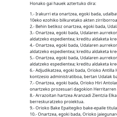
Honako gai hauek aztertuko dira:
1.- Irakurri eta onartzea, egoki bada, udalb
10eko ezohiko bilkuretako akten zirriborroa
2.- Behin betikoz onartzea, egoki bada, Ud
3.- Onartzea, egoki bada, Udalaren aurreko
aldatzeko espedientea; kreditu aldaketa kre
4.- Onartzea, egoki bada, Udalaren aurreko
aldatzeko espedientea; kreditu aldaketa kr
5.- Onartzea, egoki bada, Udalaren aurreko
aldatzeko espedientea; kreditu aldaketa kr
6.- Adjudikatzea, egoki bada, Orioko Antill
kontzesio administratiboa, bertan Udalak b
7.- Onartzea, egoki bada, Orioko Hiri Antol
onartzeko prozesuari dagokion Herritarren
8.- Arrazoitan hartzea Aranzadi Zientzia E
berreskuratzeko proiektua.
9.- Orioko Bake Epaitegiko bake-epaile tit
10.- Onartzea, egoki bada, Orioko jaieguna