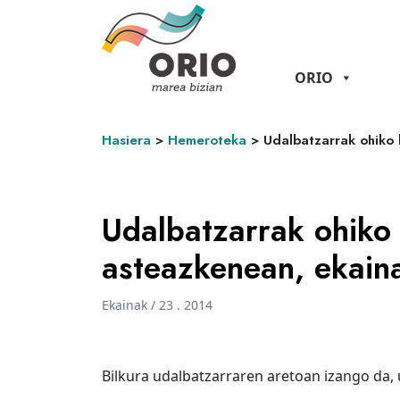
ORIO
Hasiera
>
Hemeroteka
>
Udalbatzarrak ohiko 
Udalbatzarrak ohiko 
asteazkenean, ekain
Ekainak / 23 . 2014
Bilkura udalbatzarraren aretoan izango da, 