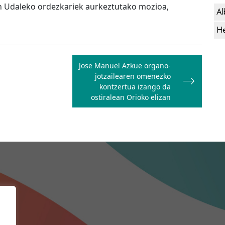
en Udaleko ordezkariek aurkeztutako mozioa,
Al
He
Jose Manuel Azkue organo-
jotzailearen omenezko
kontzertua izango da
ostiralean Orioko elizan