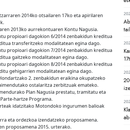
es
20
atzarraren 2014ko otsailaren 17ko eta apirilaren
Ab
k.
ta
alaren 2013ko aurrekontuaren Kontu Nagusia.
ntu propioari dagokion 6/2014 zenbakidun kreditua
ditua transferitzeko modalitatean egina dago.
20
ntu propioari dagokion 7/2014 zenbakidun kreditua
Ka
editua gaitzeko modalitatean egina dago.
17
ntu propioari dagokion 8/2014 zenbakidun kreditua
editu gehigarrien modalitatean egina dago.
20
a Hondartzako 2. zenbakidun eraikina okupatzeko
20
aimendutako ostalaritza zerbitzuak emateko.
iz
amendurako Plan Nagusia prestatu, tramitatu eta
 Parte-hartze Programa.
20
lkarteak idatzitako Motondoko ingurumen balioak
Kl
ab
ularra eta ordezkoa izendatzeko proposamena.
ren proposamena 2015. urterako.