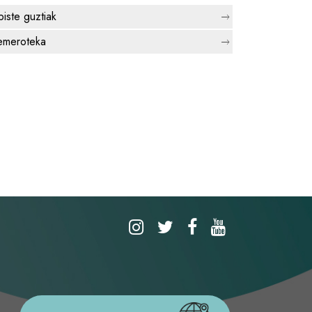
biste guztiak
meroteka