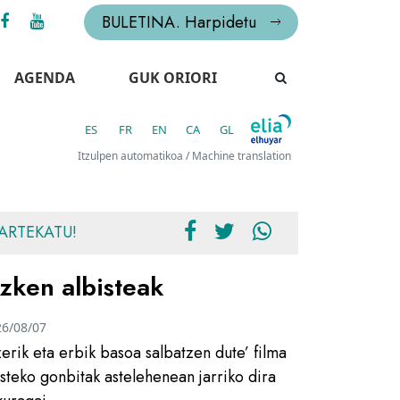
BULETINA. Harpidetu
AGENDA
GUK ORIORI
ES
FR
EN
CA
GL
Itzulpen automatikoa / Machine translation
ARTEKATU!
zken albisteak
26/08/07
zerik eta erbik basoa salbatzen dute’ filma
usteko gonbitak astelehenean jarriko dira