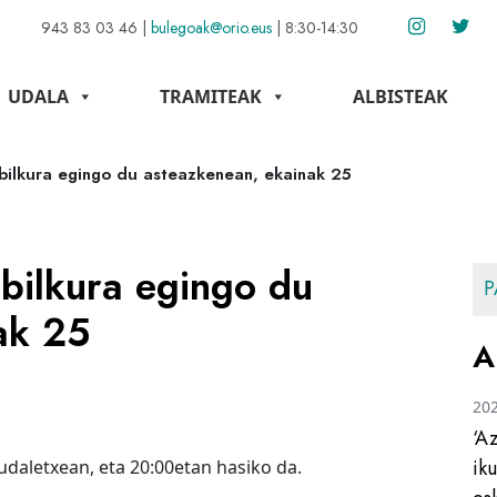
943 83 03 46
|
bulegoak@orio.eus
|
8:30-14:30
UDALA
TRAMITEAK
ALBISTEAK
bilkura egingo du asteazkenean, ekainak 25
bilkura egingo du
P
ak 25
A
20
‘A
ik
udaletxean, eta 20:00etan hasiko da.