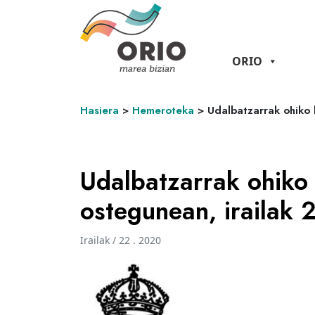
ORIO
Hasiera
>
Hemeroteka
>
Udalbatzarrak ohiko 
Udalbatzarrak ohiko 
ostegunean, irailak 
Irailak / 22 . 2020