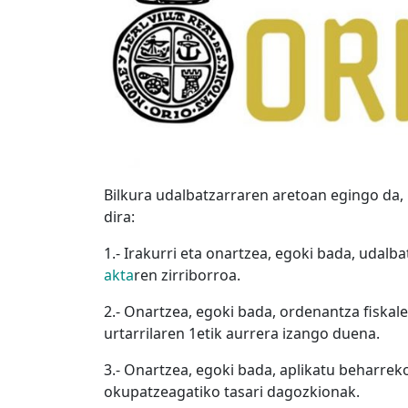
Bilkura udalbatzarraren aretoan egingo da, 
dira:
1.- Irakurri eta onartzea, egoki bada, udal
akta
ren zirriborroa.
2.- Onartzea, egoki bada, ordenantza fiskal
urtarrilaren 1etik aurrera izango duena.
3.- Onartzea, egoki bada, aplikatu beharrek
okupatzeagatiko tasari dagozkionak.