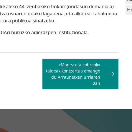
di kaleko 44. zenbakiko finkari (ondasun demaniala)
He
tza osoaren doako lagapena, eta alkateari ahalmena
itura publikoa sinatzeko.
IAri buruzko adierazpen instituzionala.
«Manez eta kobreak»
taldeak kontzertua emango
du Arraunetxen urriaren
2an