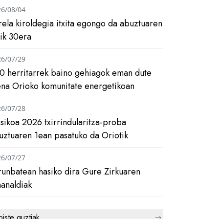
26/08/04
rela kiroldegia itxita egongo da abuztuaren
tik 30era
26/07/29
0 herritarrek baino gehiagok eman dute
ena Orioko komunitate energetikoan
26/07/28
asikoa 2026 txirrindularitza-proba
uztuaren 1ean pasatuko da Oriotik
26/07/27
runbatean hasiko dira Gure Zirkuaren
analdiak
biste guztiak