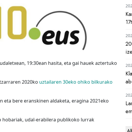
20
Ka
17
20
20
iz
udaletxean, 19:30ean hasita, eta gai hauek aztertuko
20
Kl
ab
batzarraren 2020ko
uztailaren 30eko ohiko bilkurako
20
en eta bere eranskinen aldaketa, eragina 2021eko
La
em
o hobariak, udal-erabilera publikoko lurrak
Al