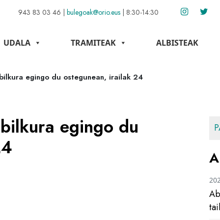
943 83 03 46
|
bulegoak@orio.eus
|
8:30-14:30
UDALA
TRAMITEAK
ALBISTEAK
bilkura egingo du ostegunean, irailak 24
bilkura egingo du
P
24
A
20
Ab
ta