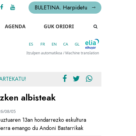
BULETINA. Harpidetu
AGENDA
GUK ORIORI
ES
FR
EN
CA
GL
Itzulpen automatikoa / Machine translation
ARTEKATU!
zken albisteak
26/08/05
uztuaren 13an hondarrezko eskultura
ilerra emango du Andoni Bastarrikak