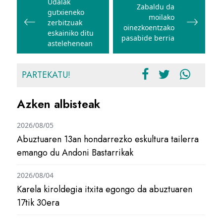
zehar
Udalak
Zabaldu da
gutxieneko
nabigatu
moilako
zerbitzuak
oinezkoentzako
eskainiko ditu
pasabide berria
astelehenean
PARTEKATU!
Azken albisteak
2026/08/05
Abuztuaren 13an hondarrezko eskultura tailerra
emango du Andoni Bastarrikak
2026/08/04
Karela kiroldegia itxita egongo da abuztuaren
17tik 30era