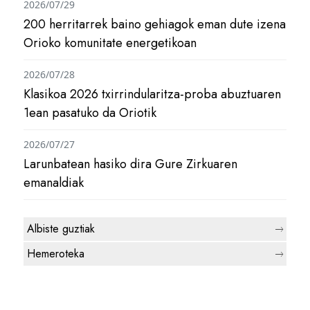
2026/07/29
200 herritarrek baino gehiagok eman dute izena
Orioko komunitate energetikoan
2026/07/28
Klasikoa 2026 txirrindularitza-proba abuztuaren
1ean pasatuko da Oriotik
2026/07/27
Larunbatean hasiko dira Gure Zirkuaren
emanaldiak
Albiste guztiak
Hemeroteka