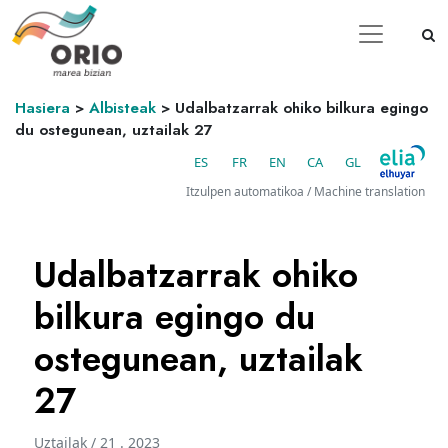
Hasiera
>
Albisteak
>
Udalbatzarrak ohiko bilkura egingo
du ostegunean, uztailak 27
ES
FR
EN
CA
GL
Itzulpen automatikoa / Machine translation
Udalbatzarrak ohiko
bilkura egingo du
ostegunean, uztailak
27
Uztailak / 21 . 2023