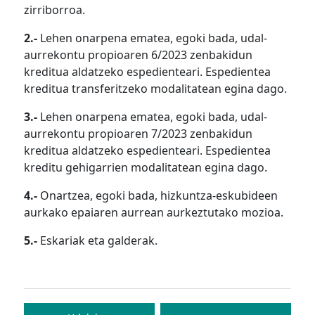
zirriborroa.
2.-
Lehen onarpena ematea, egoki bada, udal-
aurrekontu propioaren 6/2023 zenbakidun
kreditua aldatzeko espedienteari. Espedientea
kreditua transferitzeko modalitatean egina dago.
3.-
Lehen onarpena ematea, egoki bada, udal-
aurrekontu propioaren 7/2023 zenbakidun
kreditua aldatzeko espedienteari. Espedientea
kreditu gehigarrien modalitatean egina dago.
4.-
Onartzea, egoki bada, hizkuntza-eskubideen
aurkako epaiaren aurrean aurkeztutako mozioa.
5.-
Eskariak eta galderak.
Bidalketetan