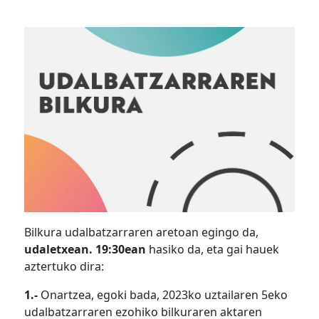
Bilkura udalbatzarraren aretoan egingo da,
udaletxean. 19:30ean
hasiko da, eta gai hauek
aztertuko dira:
1.-
Onartzea, egoki bada, 2023ko uztailaren 5eko
udalbatzarraren ezohiko bilkuraren aktaren