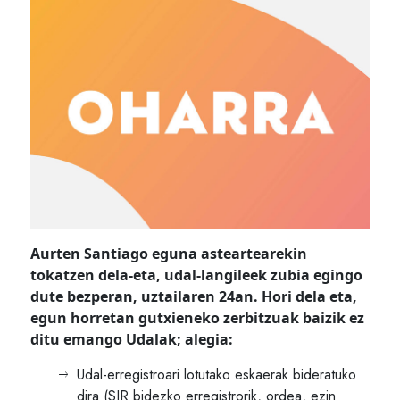
Aurten Santiago eguna asteartearekin
tokatzen dela-eta, udal-langileek zubia egingo
dute bezperan, uztailaren 24an. Hori dela eta,
egun horretan gutxieneko zerbitzuak baizik ez
ditu emango Udalak; alegia:
Udal-erregistroari lotutako eskaerak bideratuko
dira (SIR bidezko erregistrorik, ordea, ezin