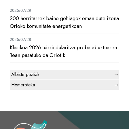
2026/07/29
200 herritarrek baino gehiagok eman dute izena
Orioko komunitate energetikoan
2026/07/28
Klasikoa 2026 txirrindularitza-proba abuztuaren
1ean pasatuko da Oriotik
Albiste guztiak
Hemeroteka