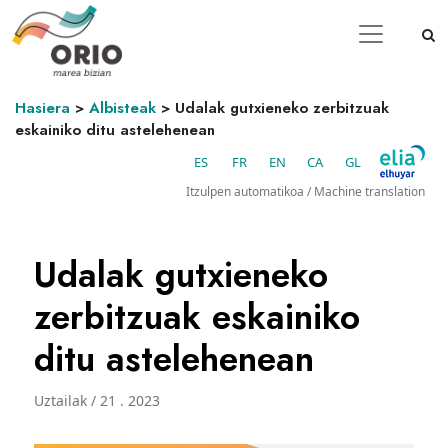
Hasiera
>
Albisteak
>
Udalak gutxieneko zerbitzuak
eskainiko ditu astelehenean
ES
FR
EN
CA
GL
Itzulpen automatikoa / Machine translation
Udalak gutxieneko
zerbitzuak eskainiko
ditu astelehenean
Uztailak / 21 . 2023