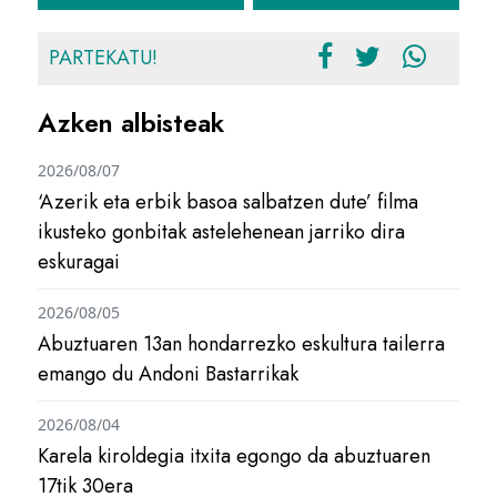
PARTEKATU!
Azken albisteak
2026/08/07
‘Azerik eta erbik basoa salbatzen dute’ filma
ikusteko gonbitak astelehenean jarriko dira
eskuragai
2026/08/05
Abuztuaren 13an hondarrezko eskultura tailerra
emango du Andoni Bastarrikak
2026/08/04
Karela kiroldegia itxita egongo da abuztuaren
17tik 30era